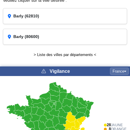
Veuillez cliquer sur la ville désirée :
Barly (62810)
Barly (80600)
> Liste des villes par départements <
Vigilance
France
28
JAUNE
8
ORANGE