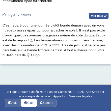
https://meteo-npdc.fr/recherche
Il y a 17 heures
Voir plus
C'est reparti pour une journée plutôt lourde demain avec un voile
nuageux assez épais qui pourra cacher le soleil. Il n'est pas exclu
d'avoir quelques averses orageuses même du côté du quart sud-
est de la région ! ⛈ Les températures continueront leur hausse,
avec des maximales de 29°C à 33°C. Pas de jaloux, il ne fera pas
plus frais sur la bande littorale demain. A tout à l'heure pour votre
bulletin détaillé 🙂 Hugo
© Hugo Derave / Météo Nord-Pas-de-Calais 2012 - 2026 | App Store est
une marque de service d’Apple Inc. |
Mentions légales
Auto
Clair
Sombre