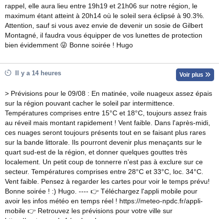
rappel, elle aura lieu entre 19h19 et 21h06 sur notre région, le
maximum étant atteint à 20h14 où le soleil sera éclipsé à 90.3%.
Attention, sauf si vous avez envie de devenir un sosie de Gilbert
Montagné, il faudra vous équipper de vos lunettes de protection
bien évidemment 😜 Bonne soirée ! Hugo
Il y a 14 heures
Voir plus
> Prévisions pour le 09/08 : En matinée, voile nuageux assez épais
sur la région pouvant cacher le soleil par intermittence.
Températures comprises entre 15°C et 18°C, toujours assez frais
au réveil mais montant rapidement ! Vent faible. Dans l'après-midi,
ces nuages seront toujours présents tout en se faisant plus rares
sur la bande littorale. Ils pourront devenir plus menaçants sur le
quart sud-est de la région, et donner quelques gouttes très
localement. Un petit coup de tonnerre n'est pas à exclure sur ce
secteur. Températures comprises entre 28°C et 33°C, loc. 34°C.
Vent faible. Pensez à regarder les cartes pour voir le temps prévu!
Bonne soirée ! :) Hugo. ---- 👉 Téléchargez l'appli mobile pour
avoir les infos météo en temps réel ! https://meteo-npdc.fr/appli-
mobile 👉 Retrouvez les prévisions pour votre ville sur