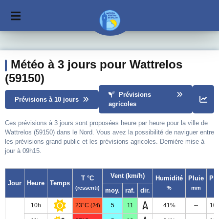
Météo à 3 jours pour Wattrelos
(59150)
Prévisions
Prévisions à 10 jours
agricoles
Ces prévisions à 3 jours sont proposées heure par heure pour la ville de
Wattrelos (59150) dans le Nord. Vous avez la possibilité de naviguer entre
les prévisions grand public et les prévisions agricoles. Dernière mise à
jour à 09h15.
Vent (km/h)
T °C
Humidité
Pluie
Pr
Jour
Heure
Temps
(ressenti)
%
mm
moy.
raf.
dir.
10h
23°C
5
11
41%
--
10
(24)