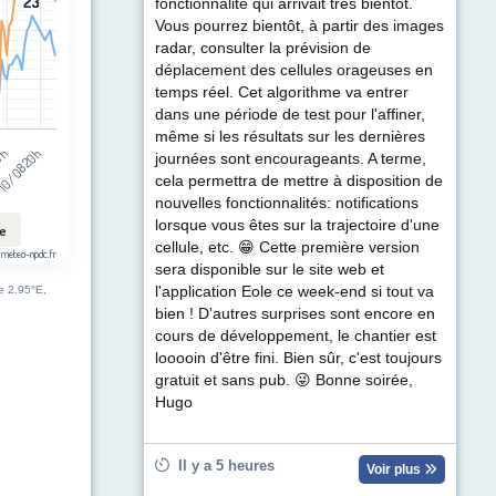
23
23
fonctionnalité qui arrivait très bientôt.
Vous pourrez bientôt, à partir des images
radar, consulter la prévision de
déplacement des cellules orageuses en
temps réel. Cet algorithme va entrer
dans une période de test pour l'affiner,
même si les résultats sur les dernières
10/08 20h
07h
journées sont encourageants. A terme,
cela permettra de mettre à disposition de
nouvelles fonctionnalités: notifications
lorsque vous êtes sur la trajectoire d'une
le
cellule, etc. 😁 Cette première version
 meteo-npdc.fr
sera disponible sur le site web et
l'application Eole ce week-end si tout va
de 2.95°E,
bien ! D'autres surprises sont encore en
cours de développement, le chantier est
looooin d'être fini. Bien sûr, c'est toujours
gratuit et sans pub. 😜 Bonne soirée,
Hugo
Il y a 5 heures
Voir plus