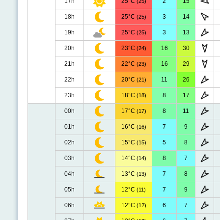
17h
25°C
2
15
(25)
18h
25°C
3
14
(25)
19h
25°C
3
13
(25)
20h
23°C
16
30
(24)
21h
22°C
16
29
(23)
22h
20°C
11
26
(21)
23h
18°C
8
17
(18)
00h
17°C
8
11
(17)
01h
16°C
7
9
(16)
02h
15°C
5
8
(15)
03h
14°C
8
7
(14)
04h
13°C
7
8
(13)
05h
12°C
7
9
(11)
06h
12°C
6
7
(12)