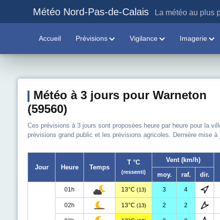
Météo Nord-Pas-de-Calais
La météo au plus p
Accueil
Prévisions
Vigilance
Imagerie
Météo à 3 jours pour Warneton
(59560)
Ces prévisions à 3 jours sont proposées heure par heure pour la vil
prévisions grand public et les prévisions agricoles. Dernière mise à
Vent (km/h)
T °C
Jour
Heure
Temps
(ressenti)
moy.
raf.
dir.
01h
13°C
3
4
(13)
02h
13°C
2
2
(13)