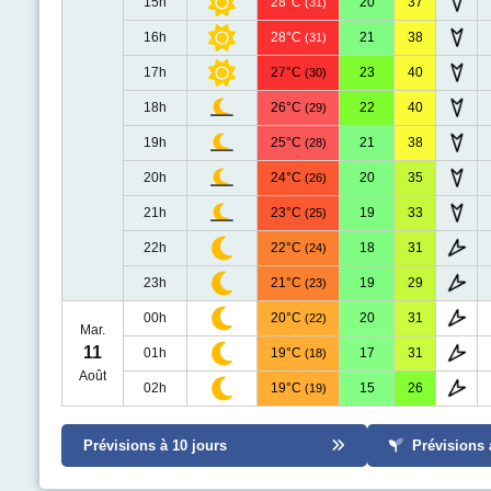
15h
28°C
20
37
(31)
16h
28°C
21
38
(31)
17h
27°C
23
40
(30)
18h
26°C
22
40
(29)
19h
25°C
21
38
(28)
20h
24°C
20
35
(26)
21h
23°C
19
33
(25)
22h
22°C
18
31
(24)
23h
21°C
19
29
(23)
00h
20°C
20
31
(22)
Mar.
11
01h
19°C
17
31
(18)
Août
02h
19°C
15
26
(19)
Prévisions à 10 jours
Prévisions 