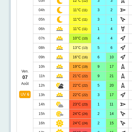
03h
12°C
3
3
(12)
04h
11°C
3
2
(11)
05h
11°C
3
1
(11)
06h
11°C
1
4
(11)
07h
10°C
4
4
(10)
08h
13°C
5
6
(13)
09h
16°C
6
10
(16)
10h
19°C
9
17
(19)
Ven.
11h
21°C
9
21
(22)
07
Août
12h
22°C
5
20
(22)
UV
6
13h
22°C
3
17
(22)
14h
23°C
1
11
(23)
15h
24°C
2
14
(24)
16h
24°C
2
15
(24)