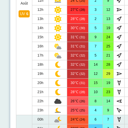
11h
24°C
2
9
(25)
Août
12h
27°C
3
12
(28)
UV
6
13h
28°C
2
13
(28)
14h
30°C
5
19
(30)
15h
31°C
9
24
(31)
16h
31°C
7
25
(31)
17h
32°C
5
21
(32)
18h
32°C
14
28
(32)
19h
32°C
12
29
(32)
20h
30°C
15
19
(31)
21h
28°C
10
23
(28)
22h
26°C
8
14
(26)
23h
25°C
4
9
(25)
00h
24°C
6
7
(24)