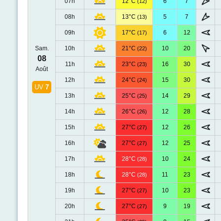
07h
12°C
6
7
(12)
08h
13°C
5
7
(13)
09h
17°C
6
12
(17)
Sam.
10h
21°C
10
20
(22)
08
11h
23°C
16
30
(23)
Août
12h
24°C
15
30
(24)
UV
7
13h
25°C
14
29
(25)
14h
26°C
12
28
(26)
15h
27°C
12
26
(27)
16h
27°C
12
25
(27)
17h
28°C
10
24
(28)
18h
28°C
11
23
(28)
19h
27°C
10
23
(27)
20h
27°C
9
19
(27)