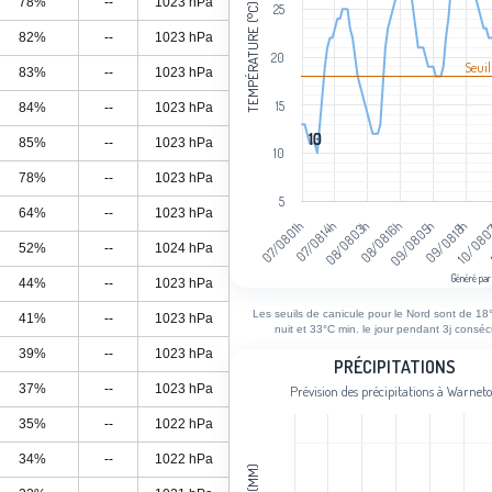
78%
--
1023 hPa
TEMPÉRATURE (°C)
25
82%
--
1023 hPa
20
Seuil
83%
--
1023 hPa
15
84%
--
1023 hPa
10
10
85%
--
1023 hPa
10
78%
--
1023 hPa
5
64%
--
1023 hPa
08/08 16h
09/08 05h
07/08 01h
09/08 18h
07/08 14h
10/08 
08/08 03h
52%
--
1024 hPa
Généré par
44%
--
1023 hPa
End of interactive chart.
Les seuils de canicule pour le Nord sont de 18°
41%
--
1023 hPa
nuit et 33°C min. le jour pendant 3j consécu
39%
--
1023 hPa
Précipitations
PRÉCIPITATIONS
37%
--
1023 hPa
Prévision des précipitations à Warnet
Bar chart with 98 bars.
Prévision des précipitations à Warnet
35%
--
1022 hPa
View as data table, Précipitations
34%
--
1022 hPa
The chart has 1 X axis displaying cat