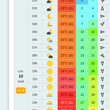
01h
23°C
0
7
(23)
02h
23°C
2
4
(23)
03h
22°C
4
3
(22)
04h
22°C
7
8
(22)
05h
22°C
14
22
(22)
06h
22°C
11
20
(22)
07h
21°C
10
15
(22)
08h
22°C
13
21
(25)
09h
22°C
13
22
(27)
Lun.
10h
23°C
14
26
(27)
10
11h
25°C
15
29
(30)
Août
12h
26°C
14
29
(30)
UV
6
13h
27°C
12
29
(31)
14h
28°C
17
33
(31)