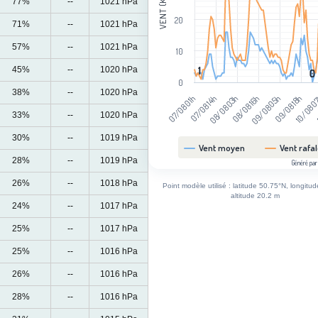
VENT (KM/H)
77%
--
1021 hPa
20
71%
--
1021 hPa
57%
--
1021 hPa
10
45%
--
1020 hPa
1
1
0
0
0
38%
--
1020 hPa
08/08 03h
09/08 18h
07/08 14h
09/08 05h
07/08 01h
08/08 16h
10/08 
33%
--
1020 hPa
30%
--
1019 hPa
Vent moyen
Vent rafa
28%
--
1019 hPa
Généré par
End of interactive chart.
26%
--
1018 hPa
Point modèle utilisé : latitude 50.75°N, longitu
altitude 20.2 m
24%
--
1017 hPa
25%
--
1017 hPa
25%
--
1016 hPa
26%
--
1016 hPa
28%
--
1016 hPa