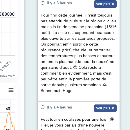
ul de précipitations (mm). Data ranges from -0.5 to 0.5.
Il y a 3 heures
Voir plus
0
0
0
0
0
0
0
0
0
0
0
0
Pour finir cette journée, il n'est toujours
pas attendu de pluie sur la région d'ici au
moins la fin de semaine prochaine (15/16
août). La suite est cependant beaucoup
plus ouverte sur les scénarios proposés.
On pourrait enfin sortir de cette
récurrence (très) chaude, et retrouver
des températures plus basses et surtout
un temps plus humide pour la deuxième
10/08 20h
07h
quinzaine d'août. 😍 Cela reste à
confirmer bien évidemment, mais c'est
 meteo-npdc.fr
peut-être enfin la première porte de
sortie depuis plusieurs semaines. 🥳
Bonne nuit, Hugo
Il y a 4 heures
Voir plus
40
40
les
egories.
Petit tour en coulisses pour une fois ! 😁
t (km/h). Data ranges from 0 to 40.
Hier, je vous parlais d'une nouvelle