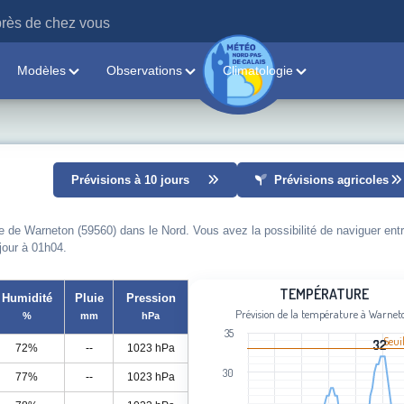
rès de chez vous
Modèles
Observations
Climatologie
Prévisions à 10 jours
Prévisions agricoles
le de Warneton (59560) dans le Nord. Vous avez la possibilité de naviguer entr
 jour à 01h04.
Température
TEMPÉRATURE
Humidité
Pluie
Pression
Prévision de la température à Warnet
%
mm
hPa
Line chart with 98 data points.
35
Prévision de la température à Warne
Seui
32
32
72%
--
1023 hPa
View as data table, Température
30
77%
--
1023 hPa
The chart has 1 X axis displaying cat
The chart has 1 Y axis displaying Tem