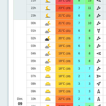
21h
25°C
8
15
(25)
22h
23°C
7
11
(23)
23h
21°C
6
8
(21)
00h
21°C
7
10
(21)
01h
21°C
6
8
(21)
02h
20°C
7
9
(20)
03h
19°C
6
9
(19)
04h
19°C
6
8
(19)
05h
19°C
5
8
(19)
06h
18°C
3
7
(18)
07h
18°C
2
4
(18)
08h
18°C
3
3
(18)
09h
19°C
1
3
(19)
Dim.
10h
22°C
2
6
(23)
09