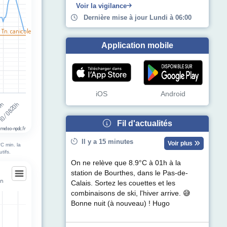
Voir la vigilance
Dernière mise à jour Lundi à 06:00
 Tn. canicule
Application mobile
iOS
Android
07h
10/08 20h
Fil d'actualités
 meteo-npdc.fr
Il y a 15 minutes
Voir plus
C min. la
tifs.
On ne relève que 8.9°C à 01h à la
station de Bourthes, dans le Pas-de-
on
Calais. Sortez les couettes et les
combinaisons de ski, l'hiver arrive. 😅
on
Bonne nuit (à nouveau) ! Hugo
egories.