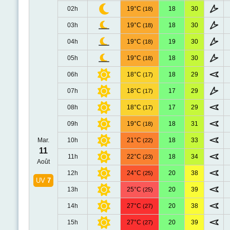
02h
19°C
18
30
(18)
03h
19°C
18
30
(18)
04h
19°C
19
30
(18)
05h
19°C
18
30
(18)
06h
18°C
18
29
(17)
07h
18°C
17
29
(17)
08h
18°C
17
29
(17)
09h
19°C
18
31
(18)
Mar.
10h
21°C
18
33
(22)
11
11h
22°C
18
34
(23)
Août
12h
24°C
20
38
(25)
UV
7
13h
25°C
20
39
(25)
14h
27°C
20
38
(27)
15h
27°C
20
39
(27)