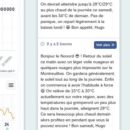
On devrait atteindre jusqu'à 28°C/29°C
0
0
0
0
0
0
0
0
0
0
0
0
au plus chaud de la journée ce samedi,
avant les 34°C de demain. Pas de
panique, on repart légèrement à la
baisse lundi ! 😁 Bon appétit, Hugo
Il y a 6 heures
Voir plus
Bonjour le Nooord 😎 ! Retour du soleil
12/08 10h
 21h
ce matin avec un léger voile nuageux et
quelques nuages plus imposants sur le
 meteo-npdc.fr
Montreuillois. On gardera généralement
le soleil tout au long de la journée. Enfin
on commence à avoir l’habitude à force
😄 On relève de 15°C à 20°C
actuellement sur notre région, avec des
températures qui grimperont un peu plus
les
haut dans la journée, atteignent 28°C.
egories.
Ce sera beaucoup plus chaud demain
t (km/h). Data ranges from 5 to 42.
alors profitez-en pendant que vous le
24
24
pouvez encore ! Bon samedi, Hugo