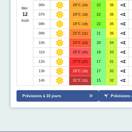
06h
20°C
22
36
(20)
Mer.
12
07h
19°C
22
36
(18)
Août
08h
19°C
22
36
(18)
09h
21°C
21
36
(21)
10h
23°C
20
34
(23)
11h
25°C
18
33
(25)
12h
27°C
17
31
(27)
13h
29°C
17
32
(29)
14h
31°C
15
32
(31)
Prévisions à 10 jours
Prévisions 