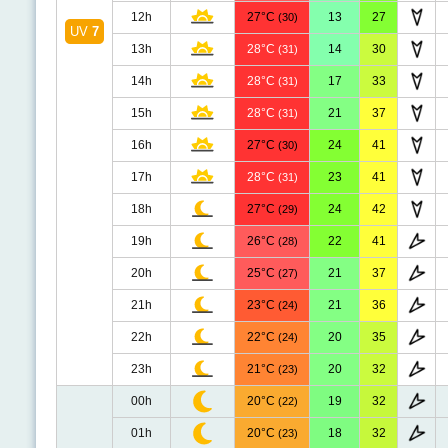
12h
27°C
13
27
(30)
UV
7
13h
28°C
14
30
(31)
14h
28°C
17
33
(31)
15h
28°C
21
37
(31)
16h
27°C
24
41
(30)
17h
28°C
23
41
(31)
18h
27°C
24
42
(29)
19h
26°C
22
41
(28)
20h
25°C
21
37
(27)
21h
23°C
21
36
(24)
22h
22°C
20
35
(24)
23h
21°C
20
32
(23)
00h
20°C
19
32
(22)
01h
20°C
18
32
(23)