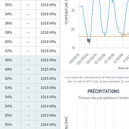
TEMPÉRATURE (°C)
35%
--
1016 hPa
25
34%
--
1016 hPa
36%
--
1016 hPa
20
39%
--
1016 hPa
Seuil
16
16
40%
--
1016 hPa
15
42%
--
1016 hPa
08/08 15h
09/08 04h
09/08 17h
10/08 06h
10/08 19h
11/08 08h
11/08
46%
--
1015 hPa
Généré par
49%
--
1015 hPa
End of interactive chart.
Les seuils de canicule pour le Pas-de-Calais so
52%
--
1015 hPa
min. la nuit et 33°C min. le jour pendant 3j con
53%
--
1015 hPa
Précipitations
PRÉCIPITATIONS
54%
--
1014 hPa
Prévision des précipitations à Verton
Bar chart with 96 bars.
Prévision des précipitations à Verton
54%
--
1014 hPa
View as data table, Précipitations
55%
--
1013 hPa
The chart has 1 X axis displaying cat
55%
--
1014 hPa
The chart has 1 Y axis displaying Cum