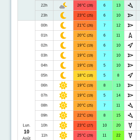
22h
26°C
6
13
(28)
23h
23°C
6
10
(25)
00h
21°C
7
12
(26)
01h
20°C
6
11
(25)
02h
19°C
6
10
(19)
03h
19°C
7
10
(19)
04h
19°C
5
10
(19)
05h
18°C
5
8
(18)
06h
19°C
8
13
(19)
07h
19°C
5
14
(19)
08h
20°C
7
11
(25)
09h
22°C
8
15
(26)
Lun.
10h
23°C
10
20
(27)
10
11h
25°C
11
22
(29)
Août