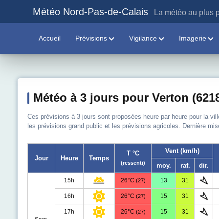
Météo Nord-Pas-de-Calais
La météo au plus p
Accueil
Prévisions
Vigilance
Imagerie
Météo à 3 jours pour Verton (621
Ces prévisions à 3 jours sont proposées heure par heure pour la vil
les prévisions grand public et les prévisions agricoles. Dernière mis
Vent (km/h)
T °C
Jour
Heure
Temps
(ressenti)
moy.
raf.
dir.
15h
26°C
13
31
(27)
16h
26°C
15
31
(27)
17h
26°C
15
31
(27)