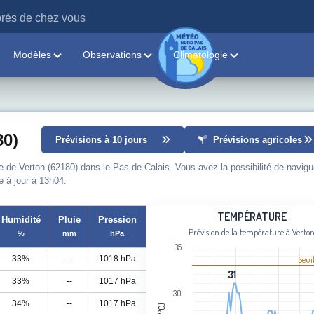
rès de chez vous
Modèles
Observations
Climatologie
80)
Prévisions à 10 jours
Prévisions agricoles
le de Verton (62180) dans le Pas-de-Calais. Vous avez la possibilité de navigu
e à jour à 13h04.
Température
TEMPÉRATURE
Humidité
Pluie
Pression
Prévision de la température à Verto
%
mm
hPa
Line chart with 96 data points.
35
Prévision de la température à Verton
33%
--
1018 hPa
Seui
View as data table, Température
31
31
33%
--
1017 hPa
The chart has 1 X axis displaying cat
30
The chart has 1 Y axis displaying Tem
34%
--
1017 hPa