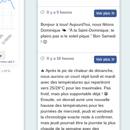
Il y a 9 heures
Voir plus
Bonjour à tous! Aujourd'hui, nous fêtons
Dominique 🌤. "À la Saint-Dominique, te
12/08 10h
 21h
plains pas si le soleil pique." Bon Samedi
! 😊
le
Il y a 18 heures
Voir plus
 meteo-npdc.fr
🔥 Après le pic de chaleur de dimanche,
e 1.65°E,
nous aurons un court répit lundi et mardi
avec des températures qui repartiront
vers 25/28°C pour les maximales. Pas
froid, mais plus supportable déjà ! 😁
Ensuite, on devrait avoir une nouvelle
hausse des températures pour les
journées de mercredi, jeudi et vendredi:
la chronologie exacte reste à confirmer,
mais jeudi pourrait être la journée la plus
chaude de la semaine avec des