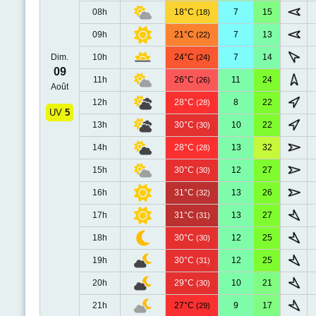
08h
18°C
7
15
(18)
09h
21°C
7
13
(22)
Dim.
10h
24°C
7
14
(24)
09
11h
26°C
11
24
(26)
Août
12h
28°C
8
22
(28)
UV
5
13h
30°C
10
22
(30)
14h
28°C
13
32
(28)
15h
30°C
12
27
(30)
16h
31°C
13
26
(32)
17h
31°C
13
27
(31)
18h
30°C
12
25
(30)
19h
30°C
12
25
(31)
20h
29°C
10
21
(30)
21h
27°C
9
17
(29)