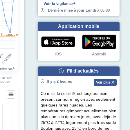
Voir la vigilance
Dernière mise à jour Lundi à 06:00
Application mobile
 Tn. canicule
iOS
Android
 21h
12/08 10h
 meteo-npdc.fr
Fil d'actualités
nt de 18°C
Il y a 2 heures
sécutifs.
Voir plus
Ce midi, le soleil 🌞 est toujours bien
présent sur notre région avec seulement
quelques rares nuages. Les
températures grimpent actuellement bien
plus que ces derniers jours, avec déjà de
egories.
25°C à 27°C, légèrement plus frais sur le
ul de précipitations (mm). Data ranges from -0.5 to 0.5.
Boulonnais avec 23°C en bord de mer.