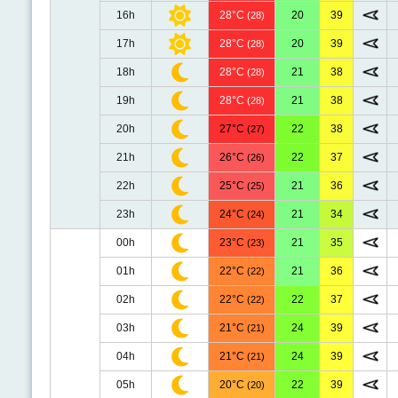
16h
28°C
20
39
(28)
17h
28°C
20
39
(28)
18h
28°C
21
38
(28)
19h
28°C
21
38
(28)
20h
27°C
22
38
(27)
21h
26°C
22
37
(26)
22h
25°C
21
36
(25)
23h
24°C
21
34
(24)
00h
23°C
21
35
(23)
01h
22°C
21
36
(22)
02h
22°C
22
37
(22)
03h
21°C
24
39
(21)
04h
21°C
24
39
(21)
05h
20°C
22
39
(20)