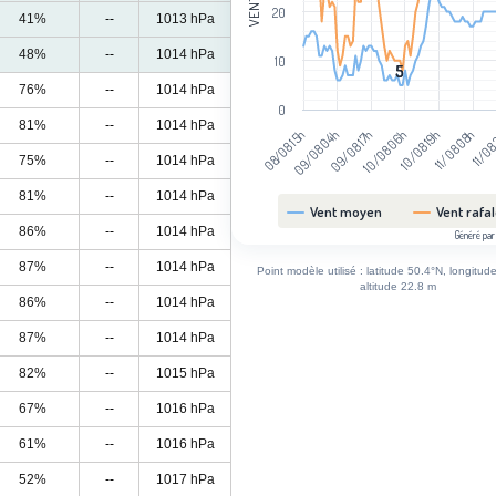
20
41%
--
1013 hPa
48%
--
1014 hPa
10
5
5
76%
--
1014 hPa
0
81%
--
1014 hPa
09/08 04h
10/08 19h
08/08 15h
10/08 06h
11/08
09/08 17h
11/08 08h
75%
--
1014 hPa
81%
--
1014 hPa
Vent moyen
Vent rafa
86%
--
1014 hPa
Généré par
End of interactive chart.
87%
--
1014 hPa
Point modèle utilisé : latitude 50.4°N, longitud
altitude 22.8 m
86%
--
1014 hPa
87%
--
1014 hPa
82%
--
1015 hPa
67%
--
1016 hPa
61%
--
1016 hPa
52%
--
1017 hPa