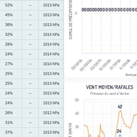
CUMUL DE PRÉCIPITATIONS (MM)
52%
--
1013 hPa
0
0
0
0
0
0
0
0
0
0
0
0
0
0
0
0
0
0
0
0
0
0
0
0
0
0
0
0
0
0
0
0
0
0
0
0
0
0
0
45%
--
1013 hPa
36%
--
1013 hPa
32%
--
1014 hPa
28%
--
1014 hPa
24%
--
1014 hPa
09/08 04h
10/08 19h
08/08 15h
10/08 06h
11/08
09/08 17h
11/08 08h
27%
--
1014 hPa
25%
--
1013 hPa
Généré par
End of interactive chart.
25%
--
1013 hPa
Vent moyen/rafales
VENT MOYEN/RAFALES
Prévision du vent à Verton
24%
--
1013 hPa
Line chart with 2 lines.
50
Prévision du vent à Verton
24%
--
1013 hPa
42
42
View as data table, Vent moyen/rafa
26%
--
1012 hPa
40
The chart has 1 X axis displaying cat
31%
--
1012 hPa
The chart has 1 Y axis displaying Ven
VENT (KM/H)
30
24
24
37%
--
1013 hPa