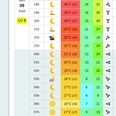
Sam.
18h
26°C
16
31
(27)
08
Août
19h
26°C
16
30
(27)
UV
5
20h
26°C
15
30
(27)
21h
24°C
11
27
(25)
22h
23°C
11
18
(24)
23h
22°C
13
24
(23)
00h
21°C
12
24
(22)
01h
20°C
13
21
(21)
02h
19°C
12
22
(19)
03h
18°C
8
21
(17)
04h
17°C
6
12
(17)
05h
17°C
6
9
(17)
06h
16°C
7
11
(16)
07h
17°C
9
15
(17)