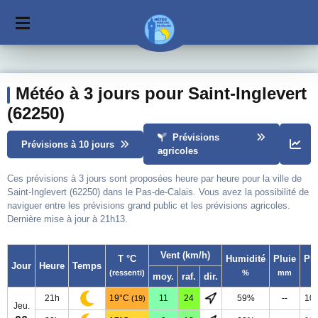
Météo à 3 jours pour Saint-Inglevert
(62250)
Prévisions
Prévisions à 10 jours
agricoles
Ces prévisions à 3 jours sont proposées heure par heure pour la ville de
Saint-Inglevert (62250) dans le Pas-de-Calais. Vous avez la possibilité de
naviguer entre les prévisions grand public et les prévisions agricoles.
Dernière mise à jour à 21h13.
Vent (km/h)
T °C
Humidité
Pluie
Pr
Jour
Heure
Temps
(ressenti)
%
mm
moy.
raf.
dir.
21h
19°C
11
24
59%
--
10
(19)
Jeu.