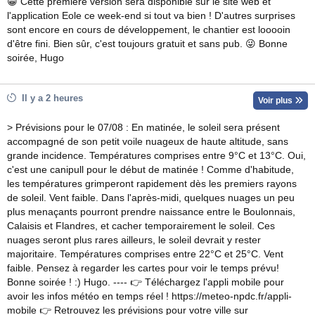
😁 Cette première version sera disponible sur le site web et
l'application Eole ce week-end si tout va bien ! D'autres surprises
sont encore en cours de développement, le chantier est looooin
d'être fini. Bien sûr, c'est toujours gratuit et sans pub. 😜 Bonne
soirée, Hugo
Il y a 2 heures
Voir plus
> Prévisions pour le 07/08 : En matinée, le soleil sera présent
accompagné de son petit voile nuageux de haute altitude, sans
grande incidence. Températures comprises entre 9°C et 13°C. Oui,
c'est une canipull pour le début de matinée ! Comme d'habitude,
les températures grimperont rapidement dès les premiers rayons
de soleil. Vent faible. Dans l'après-midi, quelques nuages un peu
plus menaçants pourront prendre naissance entre le Boulonnais,
Calaisis et Flandres, et cacher temporairement le soleil. Ces
nuages seront plus rares ailleurs, le soleil devrait y rester
majoritaire. Températures comprises entre 22°C et 25°C. Vent
faible. Pensez à regarder les cartes pour voir le temps prévu!
Bonne soirée ! :) Hugo. ---- 👉 Téléchargez l'appli mobile pour
avoir les infos météo en temps réel ! https://meteo-npdc.fr/appli-
mobile 👉 Retrouvez les prévisions pour votre ville sur