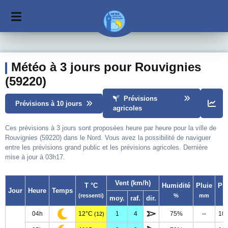
Météo à 3 jours pour Rouvignies
(59220)
Prévisions
Prévisions à 10 jours
agricoles
Ces prévisions à 3 jours sont proposées heure par heure pour la ville de
Rouvignies (59220) dans le Nord. Vous avez la possibilité de naviguer
entre les prévisions grand public et les prévisions agricoles. Dernière
mise à jour à 03h17.
Vent (km/h)
T °C
Humidité
Pluie
Pr
Jour
Heure
Temps
(ressenti)
%
mm
moy.
raf.
dir.
04h
12°C
1
4
75%
--
10
(12)