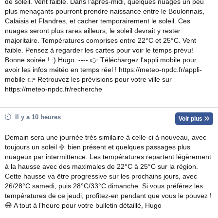
de soleil. Vent faible. Dans l'après-midi, quelques nuages un peu
plus menaçants pourront prendre naissance entre le Boulonnais,
Calaisis et Flandres, et cacher temporairement le soleil. Ces
nuages seront plus rares ailleurs, le soleil devrait y rester
majoritaire. Températures comprises entre 22°C et 25°C. Vent
faible. Pensez à regarder les cartes pour voir le temps prévu!
Bonne soirée ! :) Hugo. ---- 👉 Téléchargez l'appli mobile pour
avoir les infos météo en temps réel ! https://meteo-npdc.fr/appli-
mobile 👉 Retrouvez les prévisions pour votre ville sur
https://meteo-npdc.fr/recherche
Il y a 10 heures
Voir plus
Demain sera une journée très similaire à celle-ci à nouveau, avec
toujours un soleil 🌞 bien présent et quelques passages plus
nuageux par intermittence. Les températures repartent légèrement
à la hausse avec des maximales de 22°C à 25°C sur la région.
Cette hausse va être progressive sur les prochains jours, avec
26/28°C samedi, puis 28°C/33°C dimanche. Si vous préférez les
températures de ce jeudi, profitez-en pendant que vous le pouvez !
😅 A tout à l'heure pour votre bulletin détaillé, Hugo