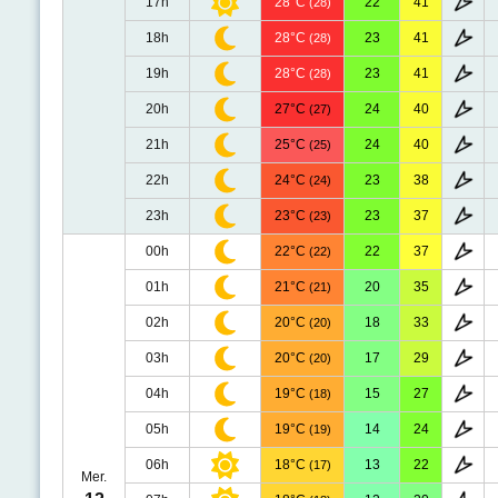
17h
28°C
22
41
(28)
18h
28°C
23
41
(28)
19h
28°C
23
41
(28)
20h
27°C
24
40
(27)
21h
25°C
24
40
(25)
22h
24°C
23
38
(24)
23h
23°C
23
37
(23)
00h
22°C
22
37
(22)
01h
21°C
20
35
(21)
02h
20°C
18
33
(20)
03h
20°C
17
29
(20)
04h
19°C
15
27
(18)
05h
19°C
14
24
(19)
06h
18°C
13
22
(17)
Mer.