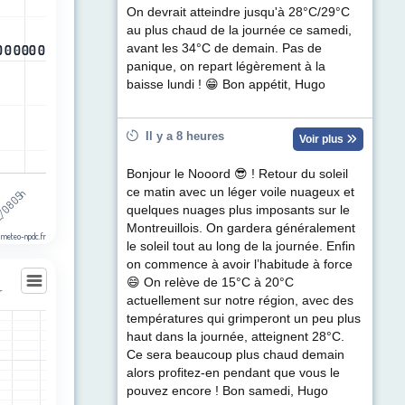
ul de précipitations (mm). Data ranges from -0.5 to 0.5.
On devrait atteindre jusqu'à 28°C/29°C
au plus chaud de la journée ce samedi,
avant les 34°C de demain. Pas de
0
0
0
0
0
0
0
0
0
0
0
0
panique, on repart légèrement à la
baisse lundi ! 😁 Bon appétit, Hugo
Il y a 8 heures
Voir plus
Bonjour le Nooord 😎 ! Retour du soleil
ce matin avec un léger voile nuageux et
/08 05h
h
quelques nuages plus imposants sur le
Montreuillois. On gardera généralement
 meteo-npdc.fr
le soleil tout au long de la journée. Enfin
on commence à avoir l’habitude à force
😄 On relève de 15°C à 20°C
r
actuellement sur notre région, avec des
températures qui grimperont un peu plus
haut dans la journée, atteignent 28°C.
les
Ce sera beaucoup plus chaud demain
egories.
alors profitez-en pendant que vous le
t (km/h). Data ranges from 1 to 58.
pouvez encore ! Bon samedi, Hugo