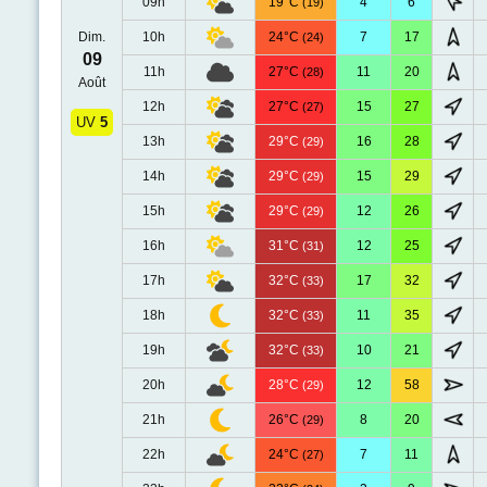
09h
19°C
4
6
(19)
Dim.
10h
24°C
7
17
(24)
09
11h
27°C
11
20
(28)
Août
12h
27°C
15
27
(27)
UV
5
13h
29°C
16
28
(29)
14h
29°C
15
29
(29)
15h
29°C
12
26
(29)
16h
31°C
12
25
(31)
17h
32°C
17
32
(33)
18h
32°C
11
35
(33)
19h
32°C
10
21
(33)
20h
28°C
12
58
(29)
21h
26°C
8
20
(29)
22h
24°C
7
11
(27)