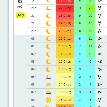
19h
28°C
8
16
(28)
08
Août
20h
27°C
11
22
(27)
UV
3
21h
25°C
9
20
(25)
22h
22°C
8
15
(22)
23h
20°C
8
15
(20)
00h
19°C
6
11
(19)
01h
18°C
7
12
(18)
02h
17°C
4
11
(17)
03h
16°C
4
6
(16)
04h
15°C
3
5
(15)
05h
14°C
3
5
(14)
06h
14°C
2
4
(14)
07h
13°C
3
4
(13)
08h
16°C
1
5
(16)