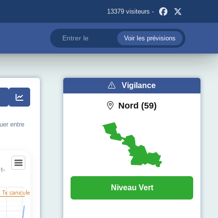
13379 visiteurs -
Voir les prévisions
Vigilance
Nord (59)
uer entre
rt-
rt-la-Tour
Niveau Vert
l Tx. canicule
egories.
pérature (°C). Data ranges from 13 to 32.