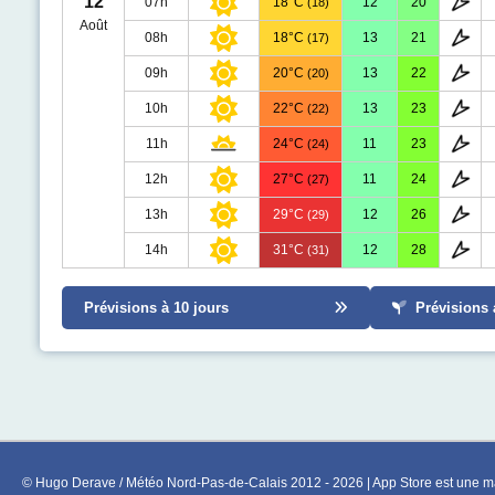
12
07h
18°C
12
20
(18)
Août
08h
18°C
13
21
(17)
09h
20°C
13
22
(20)
10h
22°C
13
23
(22)
11h
24°C
11
23
(24)
12h
27°C
11
24
(27)
13h
29°C
12
26
(29)
14h
31°C
12
28
(31)
Prévisions à 10 jours
Prévisions 
© Hugo Derave / Météo Nord-Pas-de-Calais 2012 - 2026 | App Store est une ma