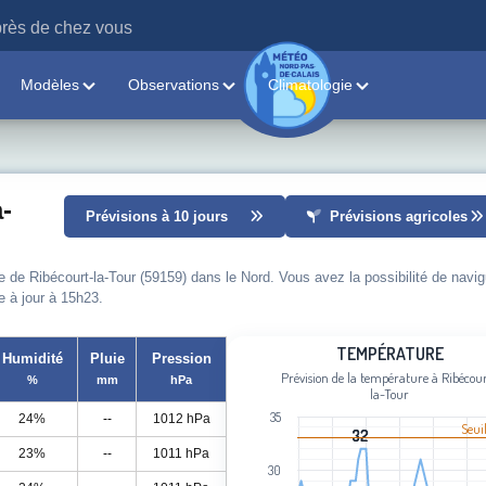
rès de chez vous
Modèles
Observations
Climatologie
-
Prévisions à 10 jours
Prévisions agricoles
e de Ribécourt-la-Tour (59159) dans le Nord. Vous avez la possibilité de navig
e à jour à 15h23.
Température
TEMPÉRATURE
Humidité
Pluie
Pression
Prévision de la température à Ribécou
%
mm
hPa
Line chart with 94 data points.
la-Tour
Prévision de la température à Ribécou
35
24%
--
1012 hPa
Seui
View as data table, Température
32
32
23%
--
1011 hPa
The chart has 1 X axis displaying cat
30
The chart has 1 Y axis displaying Tem