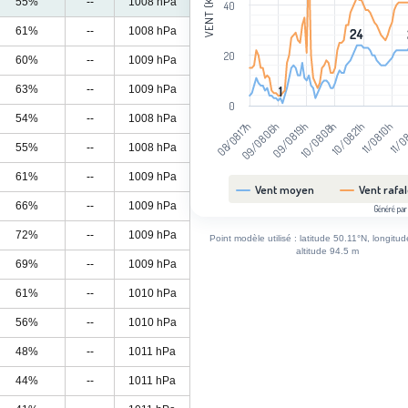
VENT (KM/H)
55%
--
1008 hPa
40
61%
--
1008 hPa
24
24
20
60%
--
1009 hPa
63%
--
1009 hPa
1
1
0
54%
--
1008 hPa
09/08 06h
10/08 21h
09/08 19h
11/08 10h
08/08 17h
10/08 08h
11/0
55%
--
1008 hPa
61%
--
1009 hPa
Vent moyen
Vent rafa
66%
--
1009 hPa
Généré par
End of interactive chart.
72%
--
1009 hPa
Point modèle utilisé : latitude 50.11°N, longitu
altitude 94.5 m
69%
--
1009 hPa
61%
--
1010 hPa
56%
--
1010 hPa
48%
--
1011 hPa
44%
--
1011 hPa