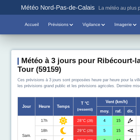
Météo Nord-Pas-de-Calais
La météo au plus p
Accueil
Prévisions
Vigilance
Imagerie
Météo à 3 jours pour Ribécourt-la
Tour (59159)
Ces prévisions à 3 jours sont proposées heure par heure pour la vill
les prévisions grand public et les prévisions agricoles. Dernière mis
Vent (km/h)
T °C
Jour
Heure
Temps
(ressenti)
moy.
raf.
dir.
17h
28°C
4
15
(28)
18h
29°C
5
15
(29)
Sam.