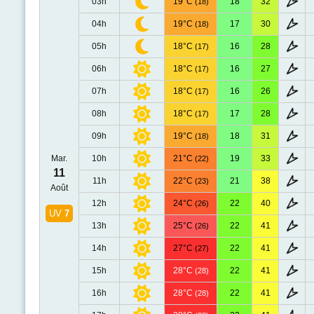
03h
19°C
18
32
(18)
04h
19°C
17
30
(18)
05h
18°C
16
28
(17)
06h
18°C
16
27
(17)
07h
18°C
16
26
(17)
08h
18°C
17
28
(17)
09h
19°C
18
31
(18)
Mar.
10h
21°C
19
33
(22)
11
11h
22°C
21
38
(23)
Août
12h
24°C
22
40
(26)
UV
7
13h
25°C
22
41
(26)
14h
27°C
22
41
(27)
15h
28°C
22
41
(28)
16h
28°C
22
41
(28)