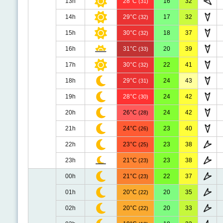
13h
28°C
16
32
(31)
14h
29°C
17
32
(32)
15h
30°C
18
37
(32)
16h
31°C
20
39
(33)
17h
30°C
22
41
(32)
18h
29°C
24
43
(31)
19h
28°C
24
42
(30)
20h
26°C
24
42
(28)
21h
24°C
23
40
(26)
22h
23°C
23
38
(25)
23h
21°C
23
38
(23)
00h
21°C
22
37
(23)
01h
20°C
20
35
(22)
02h
20°C
20
33
(22)