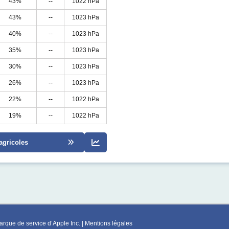
43%
--
1022 hPa
43%
--
1023 hPa
40%
--
1023 hPa
35%
--
1023 hPa
30%
--
1023 hPa
26%
--
1023 hPa
22%
--
1022 hPa
19%
--
1022 hPa
agricoles
rque de service d’Apple Inc. |
Mentions légales