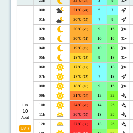
23h
22°C
3
9
(24)
00h
21°C
5
7
(24)
01h
20°C
7
9
(22)
02h
20°C
9
15
(23)
03h
20°C
10
16
(21)
04h
19°C
10
18
(19)
05h
18°C
9
17
(18)
06h
17°C
7
13
(17)
07h
17°C
7
13
(17)
08h
18°C
9
15
(18)
09h
21°C
12
22
(24)
Lun.
10h
24°C
14
25
(28)
10
11h
26°C
13
25
(29)
Août
12h
27°C
13
26
(30)
UV
7