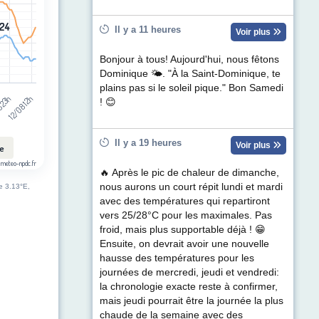
24
24
Il y a 11 heures
Voir plus
Bonjour à tous! Aujourd'hui, nous fêtons
Dominique 🌤. "À la Saint-Dominique, te
plains pas si le soleil pique." Bon Samedi
12/08 12h
8 23h
! 😊
Il y a 19 heures
Voir plus
le
 meteo-npdc.fr
🔥 Après le pic de chaleur de dimanche,
nous aurons un court répit lundi et mardi
de 3.13°E,
avec des températures qui repartiront
vers 25/28°C pour les maximales. Pas
froid, mais plus supportable déjà ! 😁
Ensuite, on devrait avoir une nouvelle
hausse des températures pour les
journées de mercredi, jeudi et vendredi:
la chronologie exacte reste à confirmer,
mais jeudi pourrait être la journée la plus
chaude de la semaine avec des