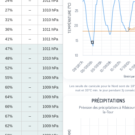
24%
--
1011 hPa
TEMPÉRATURE (°C)
27%
--
1010 hPa
25
31%
--
1010 hPa
20
Seuil
36%
--
1011 hPa
41%
--
1011 hPa
15
13
13
47%
--
1011 hPa
10
48%
--
1010 hPa
11/08 10h
10/08 08h
09/08 06h
11/0
10/08 21h
09/08 19h
08/08 17h
52%
--
1010 hPa
Généré par
55%
--
1009 hPa
End of interactive chart.
Les seuils de canicule pour le Nord sont de 18°
60%
--
1009 hPa
nuit et 33°C min. le jour pendant 3j consécu
64%
--
1009 hPa
Précipitations
PRÉCIPITATIONS
66%
--
1009 hPa
Prévision des précipitations à Ribécour
Bar chart with 94 bars.
la-Tour
Prévision des précipitations à Ribécou
67%
--
1009 hPa
View as data table, Précipitations
62%
--
1009 hPa
The chart has 1 X axis displaying cat