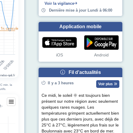
Voir la vigilance
Dernière mise à jour Lundi à 06:00
Application mobile
 Tn. canicule
iOS
Android
12/08 12h
8 23h
Fil d'actualités
 meteo-npdc.fr
Il y a 3 heures
Voir plus
C min. la
tifs.
Ce midi, le soleil 🌞 est toujours bien
présent sur notre région avec seulement
t-
quelques rares nuages. Les
températures grimpent actuellement bien
rt-la-Tour
plus que ces derniers jours, avec déjà de
25°C à 27°C, légèrement plus frais sur le
egories.
Boulonnais avec 23°C en bord de mer.