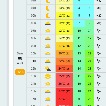
03h
13°C
4
4
(13)
04h
13°C
4
6
(13)
05h
12°C
5
7
(12)
06h
12°C
7
9
(11)
07h
12°C
10
14
(11)
08h
14°C
11
17
(13)
09h
17°C
12
20
(16)
Sam.
10h
20°C
13
22
(21)
08
11h
22°C
13
24
(23)
Août
12h
24°C
14
28
(25)
UV
6
13h
25°C
11
27
(25)
14h
26°C
10
25
(26)
15h
27°C
10
24
(27)
16h
27°C
9
24
(27)