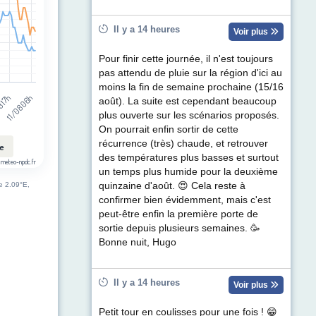
Il y a 14 heures
Voir plus
Pour finir cette journée, il n'est toujours
pas attendu de pluie sur la région d'ici au
moins la fin de semaine prochaine (15/16
11/08 06h
8 17h
août). La suite est cependant beaucoup
plus ouverte sur les scénarios proposés.
On pourrait enfin sortir de cette
récurrence (très) chaude, et retrouver
le
des températures plus basses et surtout
 meteo-npdc.fr
un temps plus humide pour la deuxième
de 2.09°E,
quinzaine d'août. 😍 Cela reste à
confirmer bien évidemment, mais c'est
peut-être enfin la première porte de
sortie depuis plusieurs semaines. 🥳
Bonne nuit, Hugo
Il y a 14 heures
Voir plus
Petit tour en coulisses pour une fois ! 😁