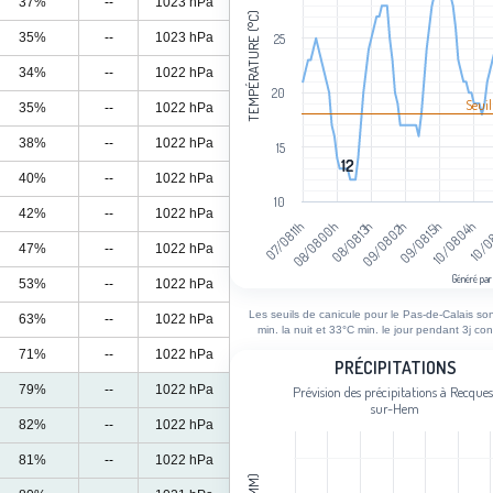
37%
--
1023 hPa
TEMPÉRATURE (°C)
35%
--
1023 hPa
25
34%
--
1022 hPa
20
Seuil
35%
--
1022 hPa
38%
--
1022 hPa
15
12
12
40%
--
1022 hPa
10
42%
--
1022 hPa
10/08 04h
09/08 02h
08/08 00h
10/0
09/08 15h
08/08 13h
07/08 11h
47%
--
1022 hPa
Généré par
53%
--
1022 hPa
End of interactive chart.
Les seuils de canicule pour le Pas-de-Calais so
63%
--
1022 hPa
min. la nuit et 33°C min. le jour pendant 3j con
71%
--
1022 hPa
Précipitations
PRÉCIPITATIONS
79%
--
1022 hPa
Prévision des précipitations à Recque
Bar chart with 94 bars.
sur-Hem
Prévision des précipitations à Recq
82%
--
1022 hPa
View as data table, Précipitations
81%
--
1022 hPa
The chart has 1 X axis displaying cat