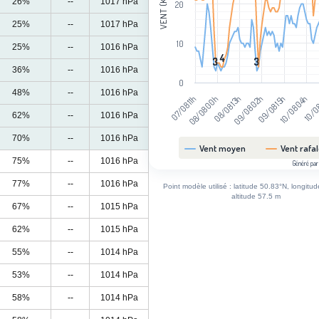
VENT (KM/H)
26%
--
1017 hPa
20
25%
--
1017 hPa
10
25%
--
1016 hPa
4
4
3
3
3
3
36%
--
1016 hPa
0
48%
--
1016 hPa
08/08 00h
09/08 15h
08/08 13h
10/08 04h
07/08 11h
09/08 02h
10/0
62%
--
1016 hPa
70%
--
1016 hPa
Vent moyen
Vent rafa
75%
--
1016 hPa
Généré par
End of interactive chart.
77%
--
1016 hPa
Point modèle utilisé : latitude 50.83°N, longitu
altitude 57.5 m
67%
--
1015 hPa
62%
--
1015 hPa
55%
--
1014 hPa
53%
--
1014 hPa
58%
--
1014 hPa