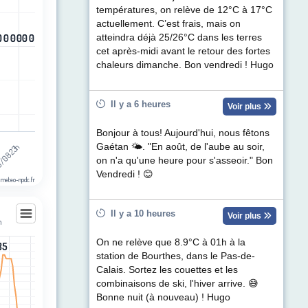
ul de précipitations (mm). Data ranges from -0.5 to 0.5.
températures, on relève de 12°C à 17°C
actuellement. C’est frais, mais on
0
0
0
0
0
0
0
0
0
0
0
0
atteindra déjà 25/26°C dans les terres
cet après-midi avant le retour des fortes
chaleurs dimanche. Bon vendredi ! Hugo
Il y a 6 heures
Voir plus
Bonjour à tous! Aujourd'hui, nous fêtons
/08 23h
h
Gaétan 🌤. "En août, de l'aube au soir,
on n'a qu'une heure pour s'asseoir." Bon
Vendredi ! 😊
 meteo-npdc.fr
Il y a 10 heures
Voir plus
m
m
On ne relève que 8.9°C à 01h à la
35
35
station de Bourthes, dans le Pas-de-
les
Calais. Sortez les couettes et les
egories.
combinaisons de ski, l'hiver arrive. 😅
t (km/h). Data ranges from 3 to 35.
Bonne nuit (à nouveau) ! Hugo