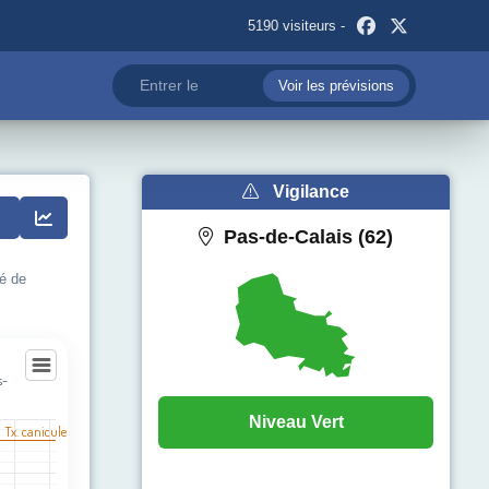
5190 visiteurs -
Voir les prévisions
Vigilance
Pas-de-Calais (62)
té de
s-
ues-sur-Hem
Niveau Vert
l Tx. canicule
egories.
pérature (°C). Data ranges from 12 to 31.