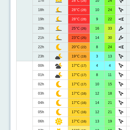
17h
28°C
10
24
(28)
18h
28°C
10
24
(28)
19h
28°C
9
22
(28)
20h
25°C
16
33
(26)
21h
23°C
14
30
(25)
22h
20°C
8
24
(22)
23h
19°C
3
13
(19)
00h
17°C
4
4
(17)
01h
17°C
8
11
(17)
02h
17°C
10
15
(17)
03h
17°C
12
18
(16)
04h
17°C
14
21
(16)
05h
17°C
12
21
(16)
06h
17°C
13
19
(16)