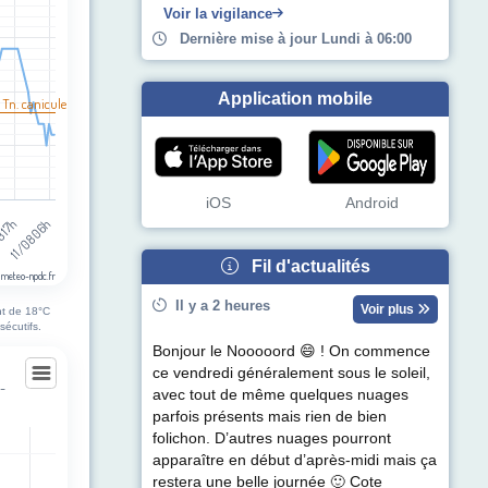
Voir la vigilance
Dernière mise à jour Lundi à 06:00
Application mobile
 Tn. canicule
iOS
Android
11/08 06h
8 17h
Fil d'actualités
 meteo-npdc.fr
Il y a 2 heures
Voir plus
nt de 18°C
sécutifs.
Bonjour le Nooooord 😄 ! On commence
ce vendredi généralement sous le soleil,
s-
avec tout de même quelques nuages
ues-sur-Hem
parfois présents mais rien de bien
folichon. D’autres nuages pourront
apparaître en début d’après-midi mais ça
egories.
restera une belle journée 🙂 Cote