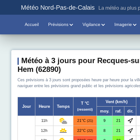
Météo Nord-Pas-de-Calais
La météo au plus p
Accueil
Prévisions
Vigilance
Imagerie
Météo à 3 jours pour Recques-su
Hem (62890)
Ces prévisions à 3 jours sont proposées heure par heure pour la vi
naviguer entre les prévisions grand public et les prévisions agricole
Vent (km/h)
T °C
Jour
Heure
Temps
(ressenti)
moy.
raf.
dir.
11h
21°C
9
21
(21)
12h
22°C
8
21
(22)