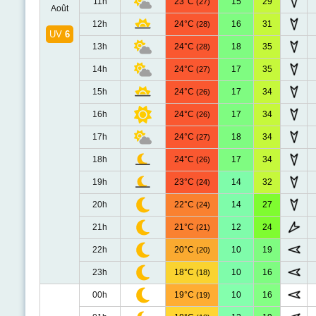
11h
23°C
15
29
(27)
Août
12h
24°C
16
31
(28)
UV
6
13h
24°C
18
35
(28)
14h
24°C
17
35
(27)
15h
24°C
17
34
(26)
16h
24°C
17
34
(26)
17h
24°C
18
34
(27)
18h
24°C
17
34
(26)
19h
23°C
14
32
(24)
20h
22°C
14
27
(24)
21h
21°C
12
24
(21)
22h
20°C
10
19
(20)
23h
18°C
10
16
(18)
00h
19°C
10
16
(19)