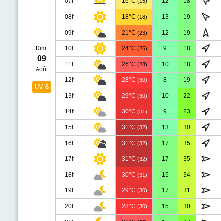
07h
16°C
12
18
(15)
08h
18°C
13
19
(18)
09h
21°C
12
19
(23)
Dim.
10h
24°C
9
18
(26)
09
11h
26°C
10
18
(28)
Août
12h
28°C
8
19
(30)
UV
6
13h
29°C
10
22
(30)
14h
30°C
9
23
(31)
15h
31°C
13
30
(32)
16h
31°C
17
35
(32)
17h
31°C
17
35
(32)
18h
30°C
15
34
(31)
19h
29°C
17
31
(30)
20h
28°C
15
30
(30)