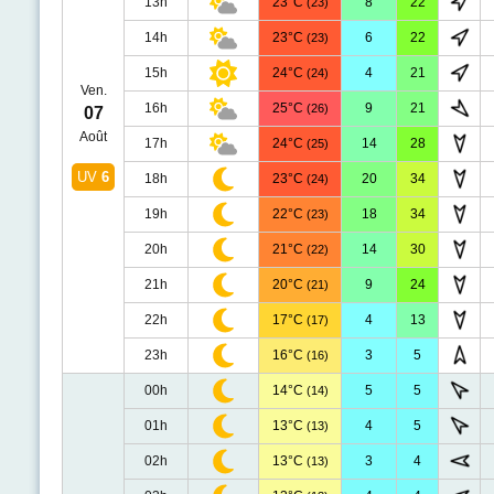
13h
23°C
8
22
(23)
14h
23°C
6
22
(23)
15h
24°C
4
21
(24)
Ven.
16h
25°C
9
21
(26)
07
Août
17h
24°C
14
28
(25)
UV
6
18h
23°C
20
34
(24)
19h
22°C
18
34
(23)
20h
21°C
14
30
(22)
21h
20°C
9
24
(21)
22h
17°C
4
13
(17)
23h
16°C
3
5
(16)
00h
14°C
5
5
(14)
01h
13°C
4
5
(13)
02h
13°C
3
4
(13)