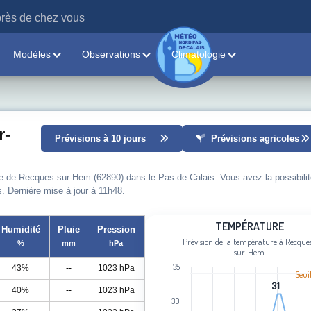
rès de chez vous
Modèles
Observations
Climatologie
r-
Prévisions à 10 jours
Prévisions agricoles
lle de Recques-sur-Hem (62890) dans le Pas-de-Calais. Vous avez la possibili
s. Dernière mise à jour à 11h48.
Température
TEMPÉRATURE
Humidité
Pluie
Pression
Prévision de la température à Recque
%
mm
hPa
Line chart with 94 data points.
sur-Hem
Prévision de la température à Recq
35
43%
--
1023 hPa
Seui
View as data table, Température
31
31
40%
--
1023 hPa
The chart has 1 X axis displaying cat
30
The chart has 1 Y axis displaying Tem