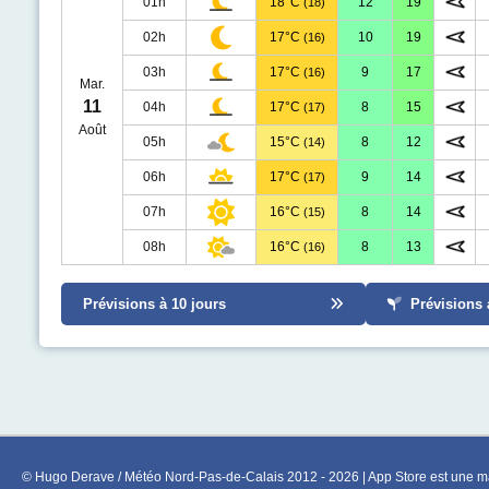
01h
18°C
12
19
(18)
02h
17°C
10
19
(16)
03h
17°C
9
17
(16)
Mar.
11
04h
17°C
8
15
(17)
Août
05h
15°C
8
12
(14)
06h
17°C
9
14
(17)
07h
16°C
8
14
(15)
08h
16°C
8
13
(16)
Prévisions à 10 jours
Prévisions 
© Hugo Derave / Météo Nord-Pas-de-Calais 2012 - 2026 | App Store est une ma