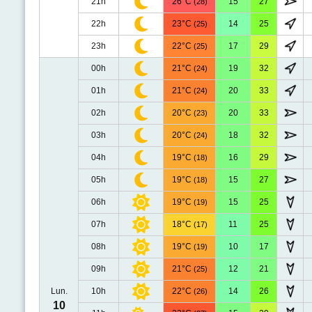
21h
26°C
15
27
(28)
22h
23°C
14
25
(25)
23h
22°C
17
29
(25)
00h
21°C
19
32
(24)
01h
21°C
20
33
(24)
02h
20°C
20
33
(23)
03h
20°C
18
32
(24)
04h
19°C
16
29
(18)
05h
19°C
15
27
(18)
06h
19°C
15
25
(19)
07h
18°C
11
25
(17)
08h
19°C
10
17
(19)
09h
21°C
12
21
(25)
Lun.
10h
22°C
14
26
(26)
10