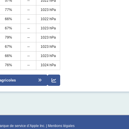
57%
--
1022 hPa
77%
--
1023 hPa
66%
--
1022 hPa
67%
--
1023 hPa
79%
--
1023 hPa
67%
--
1023 hPa
66%
--
1023 hPa
76%
--
1024 hPa
agricoles
rque de service d’Apple Inc. |
Mentions légales