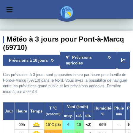
Météo à 3 jours pour Pont-à-Marcq
(59710)
Prévisions
Prévisions à 10 jours
agricoles
Ces prévisions à 3 jours sont proposées heure par heure pour la ville de
Pont-à-Marcq (59710) dans le Nord. Vous avez la possibilité de naviguer
entre les prévisions grand public et les prévisions agricoles. Dernière
mise à jour à 09h14.
Vent (km/h)
T °C
Humidité
Pluie
Pr
Jour
Heure
Temps
(ressenti)
%
mm
moy.
raf.
dir.
09h
16°C
6
10
66%
--
10
(16)