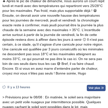
🔥 Après le pic de chaleur de dimanche, nous aurons un court répit
lundi et mardi avec des températures qui repartiront vers 25/28°C
pour les maximales. Pas froid, mais plus supportable déjà ! 😁
Ensuite, on devrait avoir une nouvelle hausse des températures
pour les journées de mercredi, jeudi et vendredi: la chronologie
exacte reste à confirmer, mais jeudi pourrait être la journée la plus
chaude de la semaine avec des maximales > 35°C. L'incertitude
arrive surtout à partir de la journée de vendredi, la fin de cette
épisode restera donc à affiner dans les jours à venir 🙂 Il n'est pas
certain, à ce stade, qu'il s'agisse d'une canicule pour notre région.
Une canicule est qualifiée par 3 jours consécutifs où les minimales
ne descendent pas sous 18°C et les maximales atteignent au
moins 33°C, ce qui pourrait ne pas être le cas ici. On ne sera pas
loin de ces seuils dans tous les cas 😅 Bref, il va faire chaud.
Encore. Et si vous en avez marre d'entendre parler de chaleur,
croyez moi vous n'êtes pas seuls ! Bonne soirée, Hugo
Il y a 13 heures
Voir plus
> Prévisions pour le 08/08 : En matinée, le soleil sera majoritaire
avec un petit voile nuageux par intermittence possible. Quelques
nuages cachant le soleil sont possibles dans le lot, mais