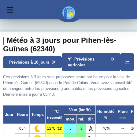
Météo à 3 jours pour Pihen-lès-
Guînes (62340)
Prévisions
Prévisions à 10 jours
agricoles
Ces prévisions à 3 jours sont proposées heure par heure pour la ville de
Pihen-lès-Guînes (62340) dans le Pas-de-Calais. Vous avez la possibilité
de naviguer entre les prévisions grand public et les prévisions agricoles.
Dernière mise à jour à 05h40.
Vent (km/h)
T °C
Humidité
Pluie
Pr
Jour
Heure
Temps
(ressenti)
%
mm
moy.
raf.
dir.
05h
12°C
5
8
76%
--
10
(11)