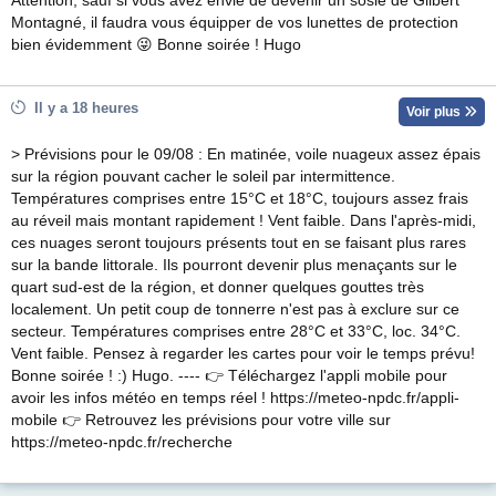
Attention, sauf si vous avez envie de devenir un sosie de Gilbert
Montagné, il faudra vous équipper de vos lunettes de protection
bien évidemment 😜 Bonne soirée ! Hugo
Il y a 18 heures
Voir plus
> Prévisions pour le 09/08 : En matinée, voile nuageux assez épais
sur la région pouvant cacher le soleil par intermittence.
Températures comprises entre 15°C et 18°C, toujours assez frais
au réveil mais montant rapidement ! Vent faible. Dans l'après-midi,
ces nuages seront toujours présents tout en se faisant plus rares
sur la bande littorale. Ils pourront devenir plus menaçants sur le
quart sud-est de la région, et donner quelques gouttes très
localement. Un petit coup de tonnerre n'est pas à exclure sur ce
secteur. Températures comprises entre 28°C et 33°C, loc. 34°C.
Vent faible. Pensez à regarder les cartes pour voir le temps prévu!
Bonne soirée ! :) Hugo. ---- 👉 Téléchargez l'appli mobile pour
avoir les infos météo en temps réel ! https://meteo-npdc.fr/appli-
mobile 👉 Retrouvez les prévisions pour votre ville sur
https://meteo-npdc.fr/recherche