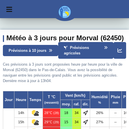
Météo à 3 jours pour Morval (62450)
Prévisions
Prévisions à 10 jours
agricoles
Ces prévisions à 3 jours sont proposées heure par heure pour la ville de
Morval (62450) dans le Pas-de-Calais. Vous avez la possibilité de
naviguer entre les prévisions grand public et les prévisions agricoles.
Dernière mise à jour à 13h04.
Vent (km/h)
T °C
Humidité
Pluie
Pr
Jour
Heure
Temps
(ressenti)
%
mm
moy.
raf.
dir.
14h
28°C
18
34
26%
--
10
(28)
15h
29°C
15
34
27%
--
10
(29)