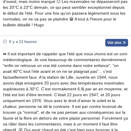
d'ouest, mais moins marqué 🙂 Les maximales ne dépasseront pas
les 20°C à 23°C demain, ce qui peut sembler exceptionnel depuis
le début de l'été. Pour une fois qu'on passera légèrement sous les
normales, on ne va pas se plaindre 😁 A tout à l'heure pour le
bulletin détaillé ! Hugo
Il y a 13 heures
Voir plus
➡ Il est important de rappeler que l'été que nous vivons est un ovni
météorologique. Je vois beaucoup de commentaires dernièrement
"enfin on retrouve un vrai été comme dans notre enfance", "on
avait 40°C tout l'été avant et on ne se plaignait pas"... c'est
factuellement faux. A la station de Lille, ouverte en 1944, nous
avons déjà enregistré 33 jours avec des températures maximales
supérieures à 30°C. C'est normalement 6.8j par an en moyenne, et
l'été est loin d'être terminé. C'était 22 jours en 1947, et 20 jours
uniquement en 1976. Vous avez le droit d'aimer le soleil et la
chaleur, personne ne dit le contraire. Il est par contre incensé de
trouver ça "normal", et de ne pas penser aux conséquences sur la
faune et la flore en dehors de votre plaisir personnel. Forcément ça
va râler dans les commentaires, mais à un moment il faut être
objectif. 😜 Oui avoir chaud en été c'est bien pour bronzer à la