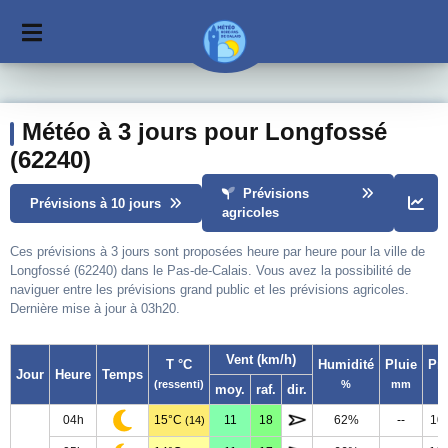
Météo à 3 jours pour Longfossé
(62240)
Prévisions
Prévisions à 10 jours
agricoles
Ces prévisions à 3 jours sont proposées heure par heure pour la ville de
Longfossé (62240) dans le Pas-de-Calais. Vous avez la possibilité de
naviguer entre les prévisions grand public et les prévisions agricoles.
Dernière mise à jour à 03h20.
Vent (km/h)
T °C
Humidité
Pluie
Pr
Jour
Heure
Temps
(ressenti)
%
mm
moy.
raf.
dir.
04h
15°C
11
18
62%
--
10
(14)