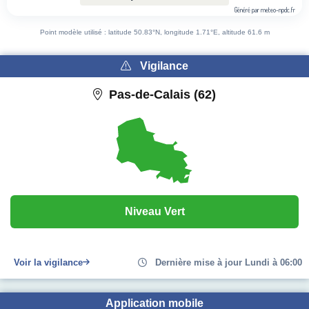
Généré par meteo-npdc.fr
End of interactive chart.
Point modèle utilisé : latitude 50.83°N, longitude 1.71°E, altitude 61.6 m
Vigilance
Pas-de-Calais (62)
Niveau Vert
Voir la vigilance
Dernière mise à jour Lundi à 06:00
Application mobile