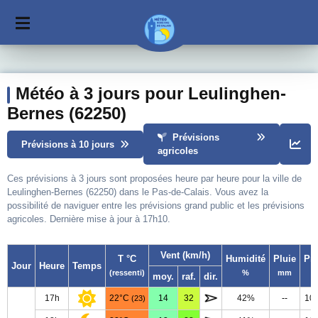
Météo à 3 jours pour Leulinghen-
Bernes (62250)
Prévisions
Prévisions à 10 jours
agricoles
Ces prévisions à 3 jours sont proposées heure par heure pour la ville de
Leulinghen-Bernes (62250) dans le Pas-de-Calais. Vous avez la
possibilité de naviguer entre les prévisions grand public et les prévisions
agricoles. Dernière mise à jour à 17h10.
Vent (km/h)
T °C
Humidité
Pluie
Pr
Jour
Heure
Temps
(ressenti)
%
mm
moy.
raf.
dir.
17h
22°C
14
32
42%
--
10
(23)