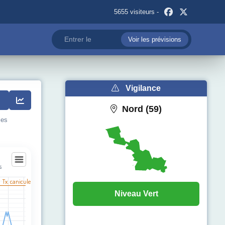
5655 visiteurs -
Voir les prévisions
Vigilance
Nord (59)
les
s
l Tx. canicule
Niveau Vert
egories.
pérature (°C). Data ranges from 11 to 32.