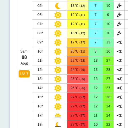
05h
13°C
7
10
(12)
06h
12°C
7
9
(11)
07h
12°C
7
10
(11)
08h
13°C
7
10
(12)
09h
17°C
7
13
(17)
Sam.
10h
20°C
8
16
(21)
08
11h
22°C
13
27
(23)
Août
12h
24°C
13
28
(25)
UV
7
13h
25°C
13
27
(25)
14h
26°C
12
27
(26)
15h
27°C
12
26
(27)
16h
27°C
12
24
(27)
17h
27°C
11
24
(27)
18h
27°C
10
22
(27)