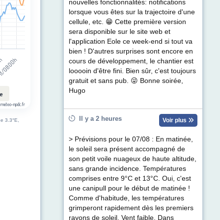
nouvelles fonctionnalités: notifications
lorsque vous êtes sur la trajectoire d'une
cellule, etc. 😁 Cette première version
sera disponible sur le site web et
l'application Eole ce week-end si tout va
bien ! D'autres surprises sont encore en
1/08 00h
0h
cours de développement, le chantier est
looooin d'être fini. Bien sûr, c'est toujours
gratuit et sans pub. 😜 Bonne soirée,
Hugo
le
 meteo-npdc.fr
Il y a 2 heures
Voir plus
de 3.3°E,
> Prévisions pour le 07/08 : En matinée,
le soleil sera présent accompagné de
son petit voile nuageux de haute altitude,
sans grande incidence. Températures
comprises entre 9°C et 13°C. Oui, c'est
une canipull pour le début de matinée !
Comme d'habitude, les températures
grimperont rapidement dès les premiers
rayons de soleil. Vent faible. Dans