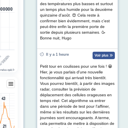
des températures plus basses et surtout
0
0
0
0
0
0
0
0
0
0
0
0
un temps plus humide pour la deuxième
quinzaine d'août. 😍 Cela reste à
confirmer bien évidemment, mais c'est
peut-être enfin la première porte de
sortie depuis plusieurs semaines. 🥳
Bonne nuit, Hugo
Il y a 1 heure
Voir plus
1/08 00h
0h
Petit tour en coulisses pour une fois ! 😁
 meteo-npdc.fr
Hier, je vous parlais d'une nouvelle
fonctionnalité qui arrivait très bientôt.
Vous pourrez bientôt, à partir des images
radar, consulter la prévision de
déplacement des cellules orageuses en
43
43
temps réel. Cet algorithme va entrer
les
dans une période de test pour l'affiner,
egories.
même si les résultats sur les dernières
t (km/h). Data ranges from 1 to 43.
journées sont encourageants. A terme,
cela permettra de mettre à disposition de
21
21