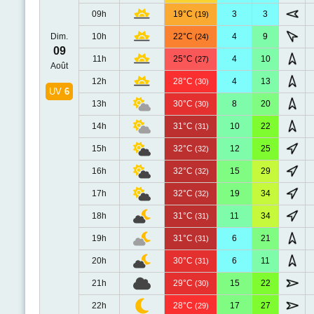
09h
19°C
3
3
(19)
Dim.
10h
22°C
4
9
(24)
09
11h
25°C
4
10
(27)
Août
12h
28°C
4
13
(30)
UV
6
13h
30°C
8
20
(30)
14h
31°C
10
22
(31)
15h
32°C
12
25
(32)
16h
32°C
15
29
(32)
17h
32°C
19
34
(32)
18h
31°C
11
34
(31)
19h
31°C
6
21
(31)
20h
30°C
6
11
(31)
21h
29°C
15
22
(30)
22h
28°C
17
27
(29)