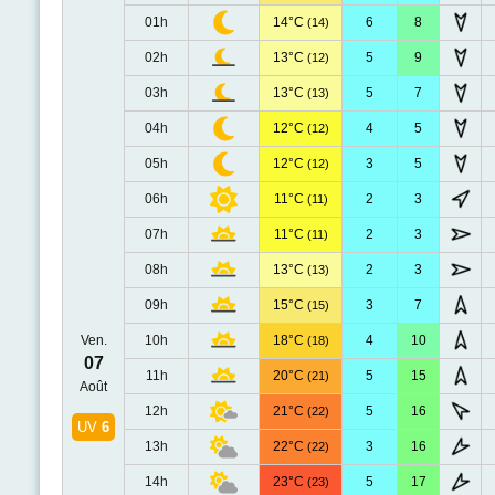
01h
14°C
6
8
(14)
02h
13°C
5
9
(12)
03h
13°C
5
7
(13)
04h
12°C
4
5
(12)
05h
12°C
3
5
(12)
06h
11°C
2
3
(11)
07h
11°C
2
3
(11)
08h
13°C
2
3
(13)
09h
15°C
3
7
(15)
Ven.
10h
18°C
4
10
(18)
07
11h
20°C
5
15
(21)
Août
12h
21°C
5
16
(22)
UV
6
13h
22°C
3
16
(22)
14h
23°C
5
17
(23)