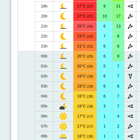
19h
27°C
9
21
(27)
20h
27°C
10
17
(27)
21h
25°C
6
13
(25)
22h
23°C
7
8
(23)
23h
21°C
6
8
(21)
00h
20°C
6
8
(20)
01h
20°C
5
7
(20)
02h
19°C
6
7
(19)
03h
19°C
6
6
(19)
04h
18°C
6
7
(18)
05h
18°C
3
7
(18)
06h
17°C
1
4
(17)
07h
17°C
1
2
(17)
08h
18°C
1
1
(18)