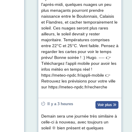
l'après-midi, quelques nuages un peu
plus menaçants pourront prendre
naissance entre le Boulonnais, Calaisis
et Flandres, et cacher temporairement le
soleil. Ces nuages seront plus rares
ailleurs, le soleil devrait y rester
majoritaire. Températures comprises
entre 22°C et 25°C. Vent faible. Pensez à
regarder les cartes pour voir le temps
prévu! Bonne soirée ! :) Hugo. ---- 👉
Téléchargez l'appli mobile pour avoir les
infos météo en temps réel !
https://meteo-npdc.fr/appli-mobile 👉
Retrouvez les prévisions pour votre ville
sur https://meteo-npdc.fr/recherche
Il y a 3 heures
Voir plus
Demain sera une journée très similaire à
celle-ci à nouveau, avec toujours un
soleil 🌞 bien présent et quelques