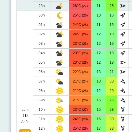
23h
26°C
11
25
(27)
00h
25°C
10
16
(26)
01h
24°C
11
15
(25)
02h
24°C
12
18
(24)
03h
23°C
12
19
(23)
04h
23°C
12
18
(25)
05h
23°C
12
18
(25)
06h
22°C
13
21
(24)
07h
21°C
18
30
(24)
08h
21°C
12
29
(25)
09h
21°C
15
26
(26)
Lun.
10h
23°C
15
28
(27)
10
11h
24°C
16
30
(28)
Août
12h
25°C
17
33
(28)