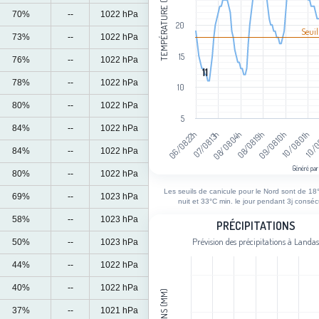
TEMPÉRATURE (°C)
70%
--
1022 hPa
20
Seuil
73%
--
1022 hPa
15
76%
--
1022 hPa
11
11
78%
--
1022 hPa
10
80%
--
1022 hPa
5
84%
--
1022 hPa
07/08 13h
09/08 10h
06/08 22h
08/08 19h
10/0
08/08 04h
10/08 01h
84%
--
1022 hPa
Généré par
80%
--
1022 hPa
End of interactive chart.
Les seuils de canicule pour le Nord sont de 18°
69%
--
1023 hPa
nuit et 33°C min. le jour pendant 3j consécu
Précipitations
58%
--
1023 hPa
PRÉCIPITATIONS
Prévision des précipitations à Landa
50%
--
1023 hPa
Bar chart with 107 bars.
Prévision des précipitations à Landas
44%
--
1022 hPa
View as data table, Précipitations
40%
--
1022 hPa
The chart has 1 X axis displaying cat
The chart has 1 Y axis displaying Cum
37%
--
1021 hPa