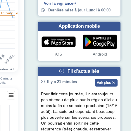
Voir la vigilance
Dernière mise à jour Lundi à 06:00
 Tn. canicule
Application mobile
iOS
Android
11/08 07h
8 16h
 meteo-npdc.fr
Fil d'actualités
C min. la
Il y a 21 minutes
Voir plus
tifs.
Pour finir cette journée, il n'est toujours
s
pas attendu de pluie sur la région d'ici au
moins la fin de semaine prochaine (15/16
août). La suite est cependant beaucoup
plus ouverte sur les scénarios proposés.
egories.
On pourrait enfin sortir de cette
ul de précipitations (mm). Data ranges from -0.5 to 0.5.
récurrence (très) chaude, et retrouver