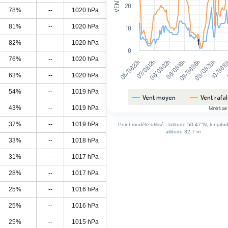
20
78%
--
1020 hPa
81%
--
1020 hPa
10
1
1
82%
--
1020 hPa
0
76%
--
1020 hPa
1
09/08 20h
08/08 16h
07/08 12h
10/08 1
09/08 06h
08/08 02h
06/08 22h
63%
--
1020 hPa
54%
--
1019 hPa
Vent moyen
Vent rafa
43%
--
1019 hPa
Généré par
End of interactive chart.
37%
--
1019 hPa
Point modèle utilisé : latitude 50.47°N, longitu
altitude 32.7 m
33%
--
1018 hPa
31%
--
1017 hPa
28%
--
1017 hPa
25%
--
1016 hPa
25%
--
1016 hPa
25%
--
1015 hPa