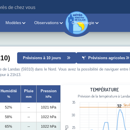
rès de chez vous
Modèles
Observations
Climatologie
10)
Prévisions à 10 jours
Prévisions agricoles
le de Landas (59310) dans le Nord. Vous avez la possibilité de naviguer entre 
 jour à 21h13.
Température
TEMPÉRATURE
Humidité
Pluie
Pression
Prévision de la température à Landa
%
mm
hPa
Line chart with 107 data points.
35
Prévision de la température à Landas
Seui
32
32
52%
--
1021 hPa
View as data table, Température
30
58%
--
1022 hPa
The chart has 1 X axis displaying cat
The chart has 1 Y axis displaying Tem
65%
--
1022 hPa
25