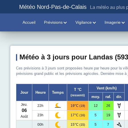
Météo Nord-Pas-de-Calais
La météo au plus p
Accueil
Prévisions
Vigilance
Imagerie
Météo à 3 jours pour Landas (593
Ces prévisions à 3 jours sont proposées heure par heure pour la vil
prévisions grand public et les prévisions agricoles. Dernière mise à
Vent (km/h)
T °C
Jour
Heure
Temps
(ressenti)
moy.
raf.
dir.
Jeu.
22h
19°C
12
26
(19)
06
23h
17°C
5
19
(16)
Août
00h
15°C
5
7
(15)