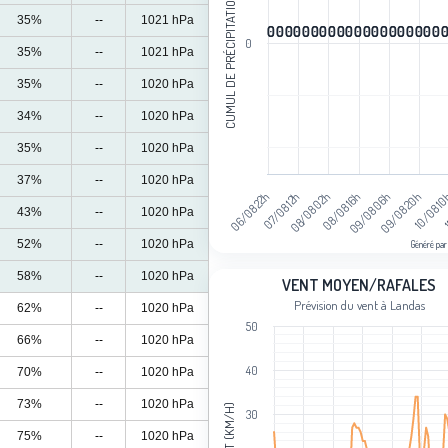
CUMUL DE PRÉCIPITATIONS (MM)
35%
--
1021 hPa
0
0
0
0
0
0
0
0
0
0
0
0
0
0
0
0
0
0
0
0
0
0
0
0
0
0
0
0
0
0
0
0
0
0
0
0
0
0
0
0
0
35%
--
1021 hPa
35%
--
1020 hPa
34%
--
1020 hPa
35%
--
1020 hPa
37%
--
1020 hPa
09/08 20h
07/08 12h
09/08 06h
06/08 22h
1
08/08 16h
10/08 1
08/08 02h
43%
--
1020 hPa
52%
--
1020 hPa
Généré par
End of interactive chart.
Vent moyen/rafales
58%
--
1020 hPa
VENT MOYEN/RAFALES
Prévision du vent à Landas
62%
--
1020 hPa
Line chart with 2 lines.
50
Prévision du vent à Landas
66%
--
1020 hPa
View as data table, Vent moyen/rafa
40
70%
--
1020 hPa
The chart has 1 X axis displaying cat
The chart has 1 Y axis displaying Ven
73%
--
1020 hPa
VENT (KM/H)
30
75%
--
1020 hPa