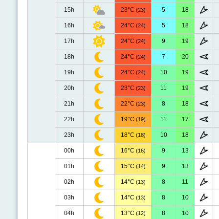
15h
23°C
5
18
(23)
16h
24°C
5
18
(24)
17h
24°C
9
19
(24)
18h
24°C
7
20
(24)
19h
24°C
10
19
(24)
20h
23°C
11
19
(23)
21h
22°C
8
18
(23)
22h
19°C
11
17
(19)
23h
18°C
10
18
(18)
00h
16°C
9
13
(16)
01h
15°C
9
13
(14)
02h
14°C
8
11
(13)
03h
14°C
8
10
(13)
04h
13°C
8
10
(12)