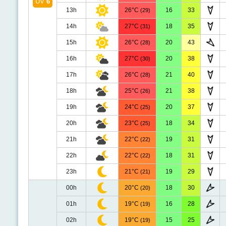
UV
6
13h
26°C
16
33
(29)
14h
27°C
18
35
(31)
15h
26°C
20
43
(28)
16h
27°C
20
38
(30)
17h
26°C
21
40
(28)
18h
25°C
21
38
(26)
19h
24°C
20
37
(25)
20h
23°C
18
34
(25)
21h
22°C
19
31
(22)
22h
22°C
18
31
(22)
23h
21°C
19
29
(21)
00h
20°C
18
30
(20)
01h
19°C
16
28
(19)
02h
19°C
15
25
(19)