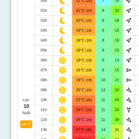
00h
21°C
7
14
(25)
01h
21°C
9
22
(24)
02h
20°C
8
18
(22)
03h
19°C
9
15
(19)
04h
18°C
8
16
(18)
05h
18°C
8
15
(18)
06h
18°C
8
13
(18)
07h
18°C
8
15
(18)
08h
19°C
10
21
(19)
09h
20°C
12
24
(24)
Lun.
10h
22°C
11
24
(26)
10
11h
24°C
11
24
(26)
Août
12h
26°C
11
26
(29)
UV
7
13h
27°C
14
31
(30)