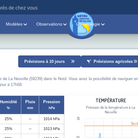
rès de chez vous
Modèles
Observations
Climatologie
Prévisions à 10 jours
Prévisions agricoles
e de La Neuville (59239) dans le Nord. Vous avez la possibilité de naviguer en
 jour à 17h58.
Température
TEMPÉRATURE
Humidité
Pluie
Pression
Prévision de la température à La
%
mm
hPa
Line chart with 111 data points.
Neuville
Prévision de la température à La Neuv
35
25%
--
1014 hPa
View as data table, Température
Seui
25%
--
1013 hPa
The chart has 1 X axis displaying cat
The chart has 1 Y axis displaying Tem
30