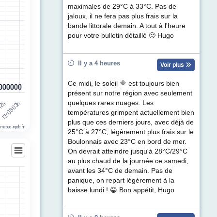
ul de précipitations (mm). Data ranges from 0 to 0.4.
maximales de 29°C à 33°C. Pas de
jaloux, il ne fera pas plus frais sur la
bande littorale demain. A tout à l'heure
pour votre bulletin détaillé 🙂 Hugo
Il y a 4 heures
Voir plus
Ce midi, le soleil 🌞 est toujours bien
0
0
0
0
0
0
0
0
0
0
0
0
présent sur notre région avec seulement
quelques rares nuages. Les
 12h
13/08 03h
températures grimpent actuellement bien
plus que ces derniers jours, avec déjà de
 meteo-npdc.fr
25°C à 27°C, légèrement plus frais sur le
Boulonnais avec 23°C en bord de mer.
On devrait atteindre jusqu'à 28°C/29°C
au plus chaud de la journée ce samedi,
avant les 34°C de demain. Pas de
panique, on repart légèrement à la
les
baisse lundi ! 😁 Bon appétit, Hugo
egories.
t (km/h). Data ranges from 3 to 73.