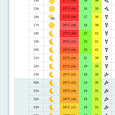
14h
27°C
16
34
(29)
15h
27°C
16
35
(29)
16h
27°C
17
36
(29)
17h
26°C
18
38
(28)
18h
27°C
22
41
(29)
19h
25°C
23
41
(27)
20h
24°C
23
41
(26)
21h
22°C
21
39
(24)
22h
21°C
19
35
(22)
23h
20°C
18
32
(21)
00h
20°C
18
30
(21)
01h
19°C
19
31
(18)
02h
19°C
18
31
(18)
03h
18°C
18
31
(17)