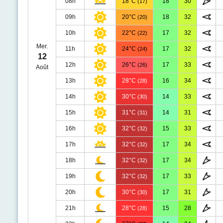
08h
18°C
18
30
(17)
09h
20°C
18
32
(20)
10h
22°C
17
32
(22)
Mer.
11h
24°C
17
32
(24)
12
12h
26°C
17
33
(26)
Août
13h
28°C
16
34
(28)
14h
30°C
14
33
(30)
15h
31°C
14
31
(31)
16h
32°C
15
33
(32)
17h
32°C
17
34
(32)
18h
32°C
17
34
(32)
19h
32°C
17
33
(32)
20h
30°C
17
31
(30)
21h
28°C
15
28
(28)