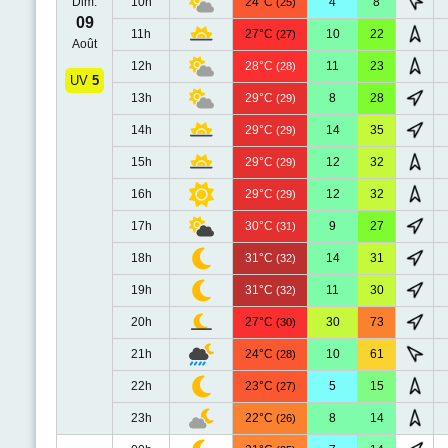
Dim.
10h
24°C
4
8
(25)
09
11h
27°C
10
22
(27)
Août
12h
28°C
11
23
(28)
UV
5
13h
29°C
8
28
(29)
14h
29°C
14
35
(29)
15h
29°C
12
32
(29)
16h
29°C
12
32
(29)
17h
30°C
9
27
(31)
18h
31°C
14
31
(32)
19h
31°C
11
30
(32)
20h
27°C
30
73
(30)
21h
24°C
10
61
(28)
22h
23°C
5
15
(27)
23h
22°C
8
14
(26)