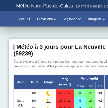
Météo Nord-Pas-de-Calais
La météo au plus p
Accueil
Prévisions
Vigilance
Imagerie
Météo à 3 jours pour La Neuville
(59239)
Ces prévisions à 3 jours sont proposées heure par heure pour la vill
prévisions grand public et les prévisions agricoles. Dernière mise à
Vent (km/h)
T °C
Jour
Heure
Temps
(ressenti)
moy.
raf.
dir.
18h
27°C
8
20
(27)
Sam.
19h
27°C
6
20
(27)
08