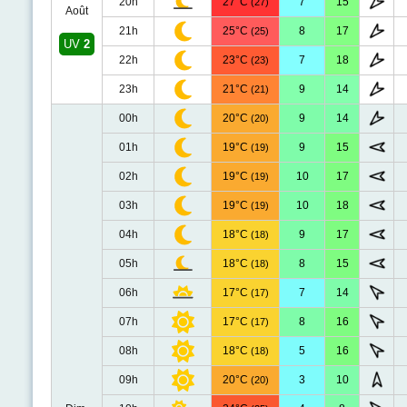
20h
27°C
7
15
(27)
Août
21h
25°C
8
17
(25)
UV
2
22h
23°C
7
18
(23)
23h
21°C
9
14
(21)
00h
20°C
9
14
(20)
01h
19°C
9
15
(19)
02h
19°C
10
17
(19)
03h
19°C
10
18
(19)
04h
18°C
9
17
(18)
05h
18°C
8
15
(18)
06h
17°C
7
14
(17)
07h
17°C
8
16
(17)
08h
18°C
5
16
(18)
09h
20°C
3
10
(20)