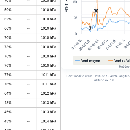
VENT (KM/H)
70%
--
1010 hPa
50
59%
--
1010 hPa
30
30
25
62%
--
1010 hPa
3
3
66%
--
1010 hPa
0
70%
--
1010 hPa
08/08 18h
09/08 09h
10/08 00h
10/08 15h
11/08 06h
11/08 21h
12/08
73%
--
1010 hPa
76%
--
1010 hPa
Vent moyen
Vent rafa
76%
--
1010 hPa
Généré par
End of interactive chart.
77%
--
1011 hPa
Point modèle utilisé : latitude 50.49°N, longitu
altitude 47.7 m
76%
--
1011 hPa
64%
--
1012 hPa
48%
--
1013 hPa
45%
--
1013 hPa
43%
--
1014 hPa