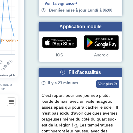
Voir la vigilance
Dernière mise à jour Lundi à 06:00
Application mobile
 Tn. canicule
iOS
Android
13/08 03h
 12h
Fil d'actualités
 meteo-npdc.fr
Il y a 23 minutes
Voir plus
C min. la
tifs.
C'est reparti pour une journée plutôt
lourde demain avec un voile nuageux
assez épais qui pourra cacher le soleil. Il
n'est pas exclu d'avoir quelques averses
ille
orageuses même du côté du quart sud-
est de la région ! ⛈ Les températures
egories.
continueront leur hausse, avec des