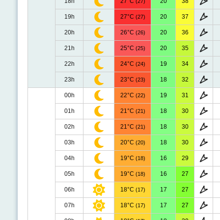
18h
27°C
20
38
(27)
19h
27°C
20
37
(27)
20h
26°C
20
36
(26)
21h
25°C
20
35
(25)
22h
24°C
19
34
(24)
23h
23°C
18
32
(23)
00h
22°C
19
31
(22)
01h
21°C
18
30
(21)
02h
21°C
18
30
(21)
03h
20°C
18
30
(20)
04h
19°C
16
29
(18)
05h
19°C
16
27
(18)
06h
18°C
17
27
(17)
07h
18°C
17
27
(17)