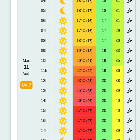
04h
18°C
18
31
(17)
05h
18°C
18
31
(17)
06h
17°C
17
31
(16)
07h
17°C
17
29
(16)
08h
18°C
17
30
(17)
09h
19°C
19
33
(18)
Mar.
10h
20°C
19
35
(21)
11
11h
22°C
19
36
(22)
Août
12h
23°C
20
38
(23)
UV
7
13h
25°C
20
39
(25)
14h
26°C
20
40
(26)
15h
27°C
20
40
(27)
16h
27°C
20
40
(27)
17h
27°C
20
39
(27)