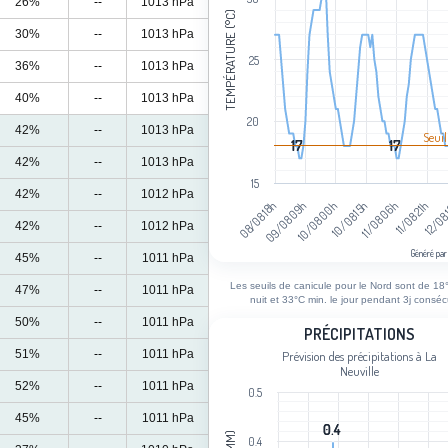
26%
--
1013 hPa
TEMPÉRATURE (°C)
30%
--
1013 hPa
25
36%
--
1013 hPa
40%
--
1013 hPa
20
42%
--
1013 hPa
Seuil
17
17
17
17
42%
--
1013 hPa
15
42%
--
1012 hPa
12/08
11/08 21h
11/08 06h
10/08 15h
10/08 00h
09/08 09h
08/08 18h
42%
--
1012 hPa
Généré par
45%
--
1011 hPa
End of interactive chart.
Les seuils de canicule pour le Nord sont de 18°
47%
--
1011 hPa
nuit et 33°C min. le jour pendant 3j consécu
50%
--
1011 hPa
Précipitations
PRÉCIPITATIONS
51%
--
1011 hPa
Prévision des précipitations à La
Bar chart with 111 bars.
Neuville
Prévision des précipitations à La Neuv
52%
--
1011 hPa
0.5
View as data table, Précipitations
45%
--
1011 hPa
0.4
0.4
The chart has 1 X axis displaying cat
0.4