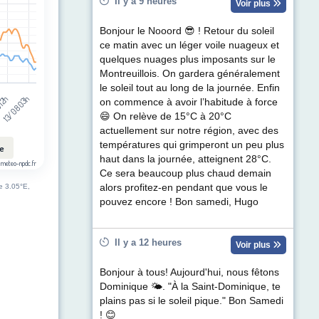
Il y a 9 heures
Voir plus
Bonjour le Nooord 😎 ! Retour du soleil
ce matin avec un léger voile nuageux et
quelques nuages plus imposants sur le
Montreuillois. On gardera généralement
le soleil tout au long de la journée. Enfin
 12h
13/08 03h
on commence à avoir l’habitude à force
😄 On relève de 15°C à 20°C
actuellement sur notre région, avec des
températures qui grimperont un peu plus
le
haut dans la journée, atteignent 28°C.
 meteo-npdc.fr
Ce sera beaucoup plus chaud demain
alors profitez-en pendant que vous le
de 3.05°E,
pouvez encore ! Bon samedi, Hugo
Il y a 12 heures
Voir plus
Bonjour à tous! Aujourd'hui, nous fêtons
Dominique 🌤. "À la Saint-Dominique, te
plains pas si le soleil pique." Bon Samedi
! 😊