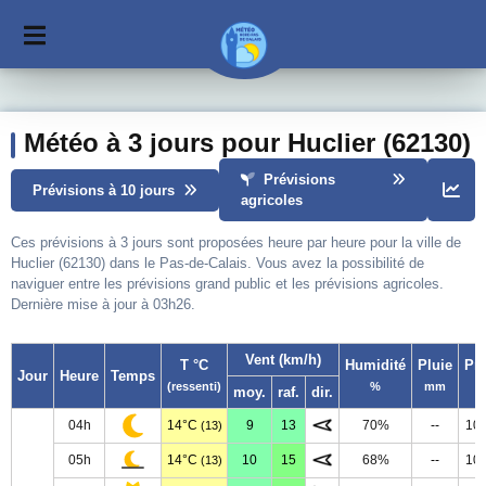
Météo à 3 jours pour Huclier (62130)
Prévisions
Prévisions à 10 jours
agricoles
Ces prévisions à 3 jours sont proposées heure par heure pour la ville de
Huclier (62130) dans le Pas-de-Calais. Vous avez la possibilité de
naviguer entre les prévisions grand public et les prévisions agricoles.
Dernière mise à jour à 03h26.
Vent (km/h)
T °C
Humidité
Pluie
Pr
Jour
Heure
Temps
(ressenti)
%
mm
moy.
raf.
dir.
04h
14°C
9
13
70%
--
10
(13)
05h
14°C
10
15
68%
--
10
(13)