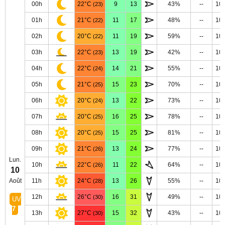
00h
22°C
9
13
43%
--
10
(23)
01h
21°C
11
17
48%
--
10
(22)
02h
20°C
11
19
59%
--
10
(22)
03h
22°C
13
19
42%
--
10
(23)
04h
22°C
14
21
55%
--
10
(24)
05h
21°C
15
23
70%
--
10
(25)
06h
20°C
13
22
73%
--
10
(24)
07h
20°C
16
25
78%
--
10
(25)
08h
20°C
15
25
81%
--
10
(25)
09h
21°C
13
24
77%
--
10
(26)
Lun.
10h
22°C
11
22
64%
--
10
(26)
10
Août
11h
24°C
13
26
55%
--
10
(28)
12h
26°C
16
31
49%
--
10
(30)
UV
7
13h
27°C
15
32
43%
--
10
(30)