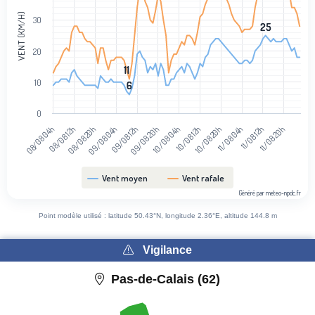
The chart has 1 Y axis displaying Vent (km/h). Data ranges from 6 to 
VENT (KM/H)
30
25
25
20
11
11
10
6
6
0
08/08 20h
11/08 04h
08/08 12h
08/08 04h
10/08 20h
10/08 12h
10/08 04h
09/08 20h
09/08 12h
11/08 20h
09/08 04h
11/08 12h
Vent moyen
Vent rafale
Généré par meteo-npdc.fr
End of interactive chart.
Point modèle utilisé : latitude 50.43°N, longitude 2.36°E, altitude 144.8 m
Vigilance
Pas-de-Calais (62)