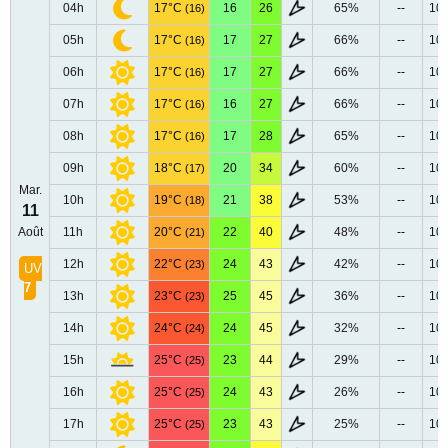
04h
17°C
16
26
65%
--
10
(16)
05h
17°C
17
27
66%
--
10
(16)
06h
17°C
17
27
66%
--
10
(16)
07h
17°C
16
27
66%
--
10
(16)
08h
17°C
17
28
65%
--
10
(16)
09h
18°C
20
34
60%
--
10
(17)
Mar.
10h
19°C
21
38
53%
--
10
(18)
11
Août
11h
20°C
22
40
48%
--
10
(21)
12h
22°C
24
43
42%
--
10
(23)
UV
7
13h
23°C
25
45
36%
--
10
(23)
14h
24°C
24
45
32%
--
10
(24)
15h
25°C
23
44
29%
--
10
(25)
16h
25°C
24
43
26%
--
10
(25)
17h
25°C
23
43
25%
--
10
(25)