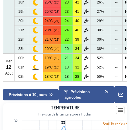
18h
25°C
23
42
26%
--
10
(25)
19h
25°C
23
41
27%
--
10
(25)
20h
24°C
24
40
29%
--
10
(24)
21h
23°C
24
40
30%
--
10
(23)
22h
21°C
22
39
30%
--
10
(21)
23h
20°C
20
34
38%
--
10
(20)
00h
19°C
21
34
52%
--
10
(18)
Mer.
12
01h
19°C
18
32
52%
--
10
(18)
Août
02h
18°C
18
28
50%
--
10
(17)
Prévisions
Prévisions à 10 jours
agricoles
Température
TEMPÉRATURE
Prévision de la température à Huclier
Line chart with 95 data points.
35
Prévision de la température à Huclier
33
33
Seuil Tx. canicule
View as data table, Température