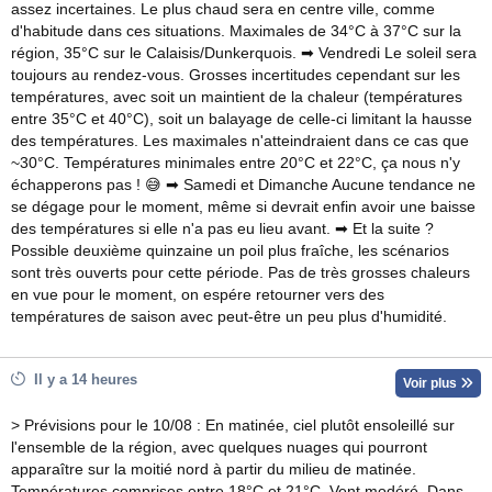
assez incertaines. Le plus chaud sera en centre ville, comme
d'habitude dans ces situations. Maximales de 34°C à 37°C sur la
région, 35°C sur le Calaisis/Dunkerquois. ➡ Vendredi Le soleil sera
toujours au rendez-vous. Grosses incertitudes cependant sur les
températures, avec soit un maintient de la chaleur (températures
entre 35°C et 40°C), soit un balayage de celle-ci limitant la hausse
des températures. Les maximales n'atteindraient dans ce cas que
~30°C. Températures minimales entre 20°C et 22°C, ça nous n'y
échapperons pas ! 😅 ➡ Samedi et Dimanche Aucune tendance ne
se dégage pour le moment, même si devrait enfin avoir une baisse
des températures si elle n'a pas eu lieu avant. ➡ Et la suite ?
Possible deuxième quinzaine un poil plus fraîche, les scénarios
sont très ouverts pour cette période. Pas de très grosses chaleurs
en vue pour le moment, on espére retourner vers des
températures de saison avec peut-être un peu plus d'humidité.
Il y a 14 heures
Voir plus
> Prévisions pour le 10/08 : En matinée, ciel plutôt ensoleillé sur
l'ensemble de la région, avec quelques nuages qui pourront
apparaître sur la moitié nord à partir du milieu de matinée.
Températures comprises entre 18°C et 21°C. Vent modéré. Dans