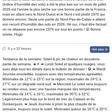
(indice d'humidité des sols) a été le plus bas sur un mois de juillet.
2026 est l'année la plus sèche sur une bonne partie de la France,
mais en allant vers le Nord-Ouest et le Nord c'est plutôt 1976 qui
domine encore. Seule une partie du Nord-Pas-de-Calais a atteint
son record d'humidité des sols en 2026. Hé oui, il faut être factuel:
on ne dépasse pas encore 1976 sur tout les points ! 😜 Bonne
soirée, Hugo
Il y a 12 heures
Voir plus
Tendance de la semaine: Soleil & pic de chaleur en deuxième
partie de semaine. 🔥☀ ➡ Lundi Soleil et quelques nuages, vous
avez déjà tous les détails dans le bulletin de demain ! 😁 ➡ Mardi
Journée ensoleillée, toujours avec des températures agréables.
Minimales de 12°C à 15°C sur la région, maximales de 24°C à
27°C sur un dégradé nord-sud. ➡ Mercredi Le soleil sera toujours
au rendez-vous, avec une hausse marquée des températures.
Minimales de 14°C à 16°C, maximales de 30°C à 32°C.
Légèrement plus frais sur le bord de mer du Calaisis et du
Dunkerquois. ➡ Jeudi Journée à priori la plus chaude de la
semaine, toujours sous le soleil. Minimales autour de 16°C à 20°C,