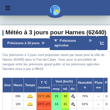
Météo à 3 jours pour Harnes (62440)
Prévisions
Prévisions à 10 jours
agricoles
Ces prévisions à 3 jours sont proposées heure par heure pour la ville de
Harnes (62440) dans le Pas-de-Calais. Vous avez la possibilité de
naviguer entre les prévisions grand public et les prévisions agricoles.
Dernière mise à jour à 09h14.
Vent (km/h)
T °C
Humidité
Pluie
Pr
Jour
Heure
Temps
(ressenti)
%
mm
moy.
raf.
dir.
09h
21°C
15
30
70%
--
10
(25)
10h
23°C
14
31
62%
--
10
(27)