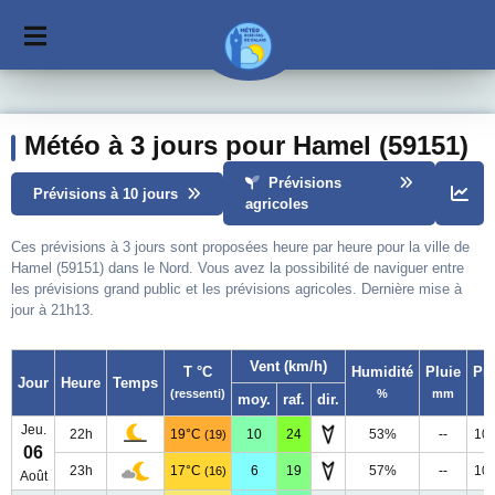
Météo à 3 jours pour Hamel (59151)
Prévisions
Prévisions à 10 jours
agricoles
Ces prévisions à 3 jours sont proposées heure par heure pour la ville de
Hamel (59151) dans le Nord. Vous avez la possibilité de naviguer entre
les prévisions grand public et les prévisions agricoles. Dernière mise à
jour à 21h13.
Vent (km/h)
T °C
Humidité
Pluie
Pr
Jour
Heure
Temps
(ressenti)
%
mm
moy.
raf.
dir.
Jeu.
22h
19°C
10
24
53%
--
10
(19)
06
23h
17°C
6
19
57%
--
10
(16)
Août