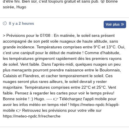
d'être fini. Bien sûr, c'est toujours gratuit et sans pub. 😜 Bonne
soirée, Hugo
Il y a 2 heures
Voir plus
> Prévisions pour le 07/08 : En matinée, le soleil sera présent
accompagné de son petit voile nuageux de haute altitude, sans
grande incidence. Températures comprises entre 9°C et 13°C. Oui,
c'est une canipull pour le début de matinée ! Comme d'habitude,
les températures grimperont rapidement dès les premiers rayons
de soleil. Vent faible. Dans l'après-midi, quelques nuages un peu
plus menaçants pourront prendre naissance entre le Boulonnais,
Calaisis et Flandres, et cacher temporairement le soleil. Ces
nuages seront plus rares ailleurs, le soleil devrait y rester
majoritaire. Températures comprises entre 22°C et 25°C. Vent
faible. Pensez à regarder les cartes pour voir le temps prévu!
Bonne soirée ! :) Hugo. ---- 👉 Téléchargez l'appli mobile pour
avoir les infos météo en temps réel ! https://meteo-npdc.fr/appli-
mobile 👉 Retrouvez les prévisions pour votre ville sur
https://meteo-npdc.fr/recherche