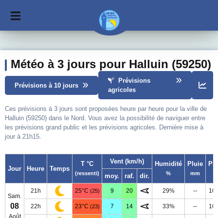
Météo à 3 jours pour Halluin (59250)
Prévisions
Prévisions à 10 jours
agricoles
Ces prévisions à 3 jours sont proposées heure par heure pour la ville de
Halluin (59250) dans le Nord. Vous avez la possibilité de naviguer entre
les prévisions grand public et les prévisions agricoles. Dernière mise à
jour à 21h15.
Vent (km/h)
T °C
Humidité
Pluie
Pr
Jour
Heure
Temps
(ressenti)
%
mm
moy.
raf.
dir.
21h
25°C
9
20
29%
--
10
(25)
Sam.
08
22h
23°C
7
14
33%
--
10
(23)
Août