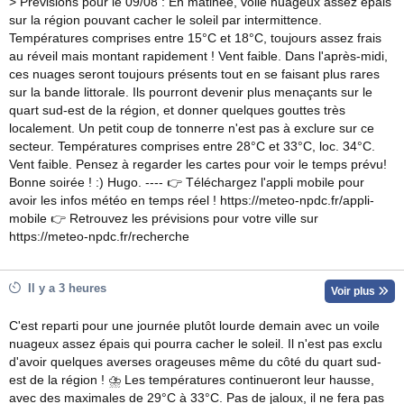
> Prévisions pour le 09/08 : En matinée, voile nuageux assez épais
sur la région pouvant cacher le soleil par intermittence.
Températures comprises entre 15°C et 18°C, toujours assez frais
au réveil mais montant rapidement ! Vent faible. Dans l'après-midi,
ces nuages seront toujours présents tout en se faisant plus rares
sur la bande littorale. Ils pourront devenir plus menaçants sur le
quart sud-est de la région, et donner quelques gouttes très
localement. Un petit coup de tonnerre n'est pas à exclure sur ce
secteur. Températures comprises entre 28°C et 33°C, loc. 34°C.
Vent faible. Pensez à regarder les cartes pour voir le temps prévu!
Bonne soirée ! :) Hugo. ---- 👉 Téléchargez l'appli mobile pour
avoir les infos météo en temps réel ! https://meteo-npdc.fr/appli-
mobile 👉 Retrouvez les prévisions pour votre ville sur
https://meteo-npdc.fr/recherche
Il y a 3 heures
Voir plus
C'est reparti pour une journée plutôt lourde demain avec un voile
nuageux assez épais qui pourra cacher le soleil. Il n'est pas exclu
d'avoir quelques averses orageuses même du côté du quart sud-
est de la région ! ⛈ Les températures continueront leur hausse,
avec des maximales de 29°C à 33°C. Pas de jaloux, il ne fera pas