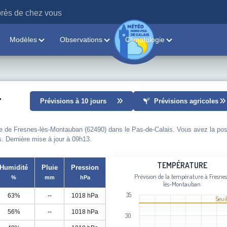
rès de chez vous
Modèles
Observations
Climatologie
-
Prévisions à 10 jours
Prévisions agricoles
lle de Fresnes-lès-Montauban (62490) dans le Pas-de-Calais. Vous avez la poss
s. Dernière mise à jour à 09h13.
Température
TEMPÉRATURE
Humidité
Pluie
Pression
Prévision de la température à Fresne
%
mm
hPa
Line chart with 96 data points.
lès-Montauban
Prévision de la température à Fresn
35
63%
--
1018 hPa
Seui
View as data table, Température
56%
--
1018 hPa
The chart has 1 X axis displaying cat
30
The chart has 1 Y axis displaying Tem