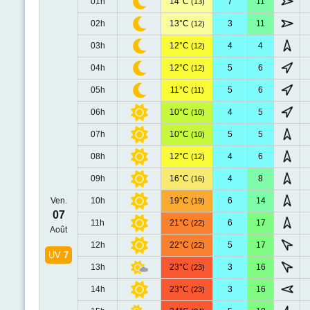
01h
14°C
7
11
(13)
02h
13°C
3
11
(12)
03h
12°C
4
4
(12)
04h
12°C
5
6
(12)
05h
11°C
5
6
(11)
06h
10°C
4
5
(10)
07h
10°C
5
5
(10)
08h
12°C
4
6
(12)
09h
16°C
4
8
(16)
Ven.
10h
19°C
6
14
(19)
07
11h
21°C
6
17
(22)
Août
12h
22°C
5
17
(22)
UV
7
13h
23°C
3
16
(23)
14h
23°C
3
16
(23)