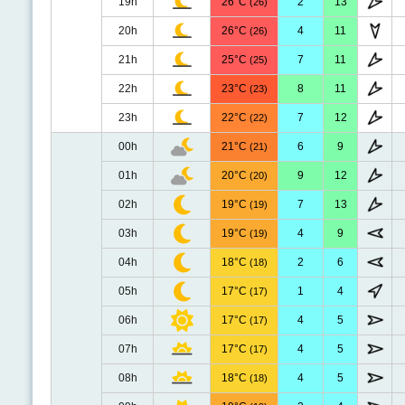
19h
26°C
2
13
(26)
20h
26°C
4
11
(26)
21h
25°C
7
11
(25)
22h
23°C
8
11
(23)
23h
22°C
7
12
(22)
00h
21°C
6
9
(21)
01h
20°C
9
12
(20)
02h
19°C
7
13
(19)
03h
19°C
4
9
(19)
04h
18°C
2
6
(18)
05h
17°C
1
4
(17)
06h
17°C
4
5
(17)
07h
17°C
4
5
(17)
08h
18°C
4
5
(18)