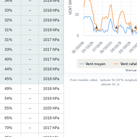
VENT (KM/H)
34%
--
1019 hPa
33%
--
1018 hPa
20
32%
--
1018 hPa
4
4
4
4
4
4
31%
--
1019 hPa
1
1
0
31%
--
1017 hPa
06/08 22h
08/08 13h
06/08 09h
08/08 00h
09/08
07/08 11h
09/08 02h
33%
--
1017 hPa
40%
--
1017 hPa
Vent moyen
Vent rafa
44%
--
1018 hPa
Généré par
End of interactive chart.
45%
--
1018 hPa
Point modèle utilisé : latitude 50.33°N, longitu
altitude 61 m
49%
--
1018 hPa
54%
--
1018 hPa
55%
--
1020 hPa
65%
--
1018 hPa
70%
--
1017 hPa