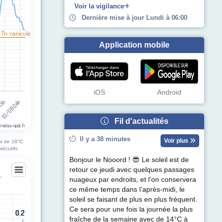
Voir la vigilance
Dernière mise à jour Lundi à 06:00
 Tn. canicule
Application mobile
iOS
Android
 15h
10/08 04h
Fil d'actualités
 meteo-npdc.fr
Il y a 38 minutes
Voir plus
nt de 18°C
sécutifs.
Bonjour le Nooord ! 😎 Le soleil est de
retour ce jeudi avec quelques passages
-
nuageux par endroits, et l’on conservera
es-lès-Montauban
ce même temps dans l’après-midi, le
soleil se faisant de plus en plus fréquent.
Ce sera pour une fois la journée la plus
0.2
0.2
egories.
fraîche de la semaine avec de 14°C à