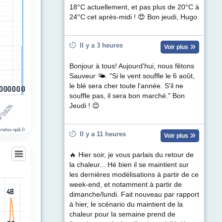
ul de précipitations (mm). Data ranges from 0 to 0.2.
18°C actuellement, et pas plus de 20°C à
24°C cet après-midi ! 😍 Bon jeudi, Hugo
Il y a 3 heures
Voir plus
Bonjour à tous! Aujourd'hui, nous fêtons
Sauveur 🌤. "Si le vent souffle le 6 août,
le blé sera cher toute l'année. S'il ne
0
0
0
0
0
0
0
0
0
0
0
0
souffle pas, il sera bon marché." Bon
/08 21h
Jeudi ! 😊
 meteo-npdc.fr
Il y a 11 heures
Voir plus
🔥 Hier soir, je vous parlais du retour de
la chaleur... Hé bien il se maintient sur
tauban
les dernières modélisations à partir de ce
week-end, et notamment à partir de
les
48
48
dimanche/lundi. Fait nouveau par rapport
egories.
à hier, le scénario du maintient de la
t (km/h). Data ranges from 1 to 48.
chaleur pour la semaine prend de