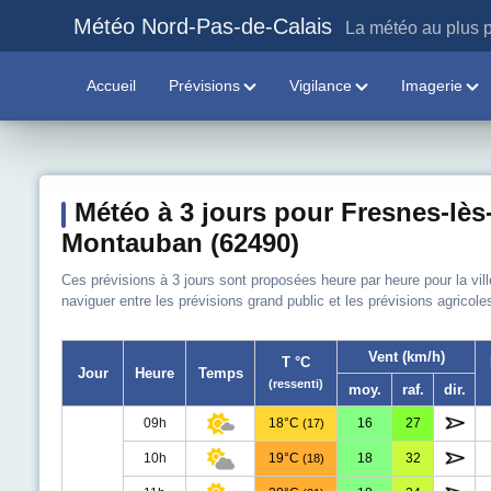
Météo Nord-Pas-de-Calais
La météo au plus p
Accueil
Prévisions
Vigilance
Imagerie
Météo à 3 jours pour Fresnes-lès
Montauban (62490)
Ces prévisions à 3 jours sont proposées heure par heure pour la vi
naviguer entre les prévisions grand public et les prévisions agricole
Vent (km/h)
T °C
Jour
Heure
Temps
(ressenti)
moy.
raf.
dir.
09h
18°C
16
27
(17)
10h
19°C
18
32
(18)