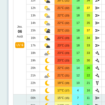
11h
20°C
18
34
(21)
12h
21°C
18
37
(22)
13h
22°C
18
35
(23)
14h
22°C
17
35
(22)
Jeu.
15h
22°C
18
37
(22)
06
Août
16h
23°C
18
34
(23)
UV
6
17h
23°C
18
33
(23)
18h
23°C
17
33
(23)
19h
23°C
15
30
(23)
20h
22°C
14
26
(22)
21h
21°C
12
22
(21)
22h
19°C
10
21
(19)
23h
17°C
4
16
(17)
00h
15°C
7
11
(15)