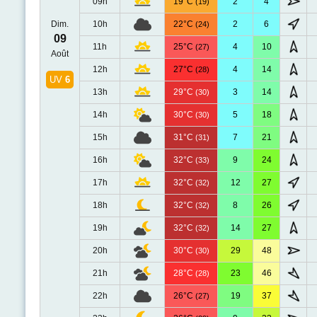
09h
19°C
2
4
(19)
Dim.
10h
22°C
2
6
(24)
09
11h
25°C
4
10
(27)
Août
12h
27°C
4
14
(28)
UV
6
13h
29°C
3
14
(30)
14h
30°C
5
18
(30)
15h
31°C
7
21
(31)
16h
32°C
9
24
(33)
17h
32°C
12
27
(32)
18h
32°C
8
26
(32)
19h
32°C
14
27
(32)
20h
30°C
29
48
(30)
21h
28°C
23
46
(28)
22h
26°C
19
37
(27)