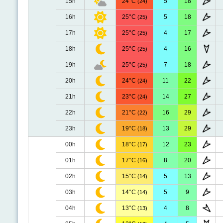
15h
24°C
5
18
(24)
16h
25°C
5
18
(25)
17h
25°C
4
17
(25)
18h
25°C
4
16
(25)
19h
25°C
7
18
(25)
20h
24°C
11
22
(24)
21h
23°C
14
27
(24)
22h
21°C
16
29
(22)
23h
19°C
13
29
(18)
00h
18°C
12
23
(17)
01h
17°C
8
20
(16)
02h
15°C
5
13
(14)
03h
14°C
5
9
(14)
04h
13°C
4
8
(13)