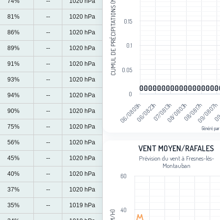
CUMUL DE PRÉCIPITATIONS (MM)
74%
--
1020 hPa
The chart has 1 Y axis displaying Cum
81%
--
1020 hPa
0.15
86%
--
1020 hPa
0.1
89%
--
1020 hPa
91%
--
1020 hPa
0.05
93%
--
1020 hPa
0
0
0
0
0
0
0
0
0
0
0
0
0
0
0
0
0
0
0
0
0
0
0
0
0
0
0
0
0
0
0
0
0
0
0
0
0
94%
--
1020 hPa
07/08 13h
09/08 07h
06/08 23h
08/08 17h
06/08 09h
08/08 03h
09
90%
--
1020 hPa
75%
--
1020 hPa
Généré par
End of interactive chart.
56%
--
1020 hPa
Vent moyen/rafales
VENT MOYEN/RAFALES
Prévision du vent à Fresnes-lès-
45%
--
1020 hPa
Line chart with 2 lines.
Montauban
Prévision du vent à Fresnes-lès-Mon
40%
--
1020 hPa
60
View as data table, Vent moyen/rafa
37%
--
1020 hPa
The chart has 1 X axis displaying cat
35%
--
1019 hPa
The chart has 1 Y axis displaying Ven
40