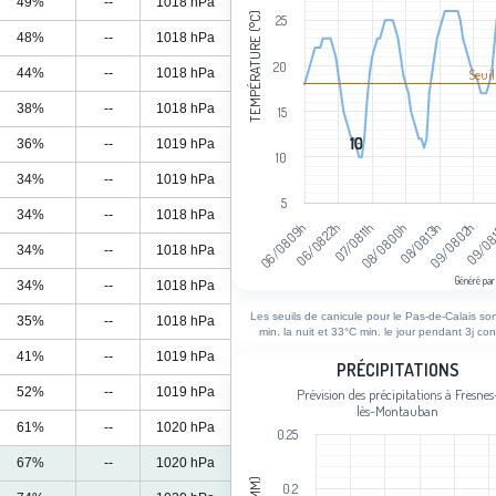
49%
--
1018 hPa
TEMPÉRATURE (°C)
25
48%
--
1018 hPa
20
44%
--
1018 hPa
Seuil
38%
--
1018 hPa
15
10
10
36%
--
1019 hPa
10
34%
--
1019 hPa
5
34%
--
1018 hPa
06/08 09h
06/08 22h
07/08 11h
08/08 00h
08/08 13h
09/08 02h
09/08
34%
--
1018 hPa
Généré par
34%
--
1018 hPa
End of interactive chart.
Les seuils de canicule pour le Pas-de-Calais so
35%
--
1018 hPa
min. la nuit et 33°C min. le jour pendant 3j con
41%
--
1019 hPa
Précipitations
PRÉCIPITATIONS
52%
--
1019 hPa
Prévision des précipitations à Fresnes
Bar chart with 96 bars.
lès-Montauban
Prévision des précipitations à Fresn
61%
--
1020 hPa
0.25
View as data table, Précipitations
67%
--
1020 hPa
The chart has 1 X axis displaying cat
0.2