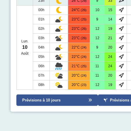
23h
26°C
9
33
(29)
00h
24°C
10
15
(26)
01h
23°C
9
14
(25)
02h
23°C
12
19
(26)
03h
23°C
12
21
(26)
Lun.
10
04h
22°C
9
20
(24)
Août
05h
22°C
12
24
(24)
06h
21°C
11
24
(25)
07h
20°C
11
20
(24)
08h
20°C
12
19
(23)
Prévisions à 10 jours
Prévisions 