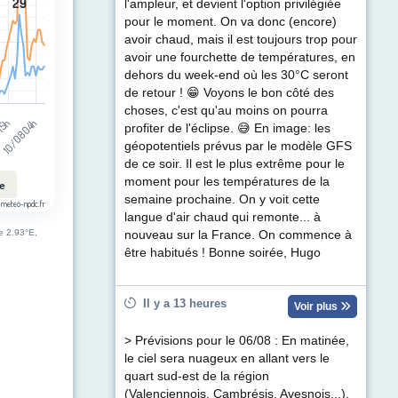
29
29
l'ampleur, et devient l'option privilégiée
pour le moment. On va donc (encore)
avoir chaud, mais il est toujours trop pour
avoir une fourchette de températures, en
dehors du week-end où les 30°C seront
de retour ! 😁 Voyons le bon côté des
choses, c'est qu'au moins on pourra
10/08 04h
 15h
profiter de l'éclipse. 😅 En image: les
géopotentiels prévus par le modèle GFS
de ce soir. Il est le plus extrême pour le
moment pour les températures de la
le
semaine prochaine. On y voit cette
 meteo-npdc.fr
langue d'air chaud qui remonte... à
de 2.93°E,
nouveau sur la France. On commence à
être habitués ! Bonne soirée, Hugo
Il y a 13 heures
Voir plus
> Prévisions pour le 06/08 : En matinée,
le ciel sera nuageux en allant vers le
quart sud-est de la région
(Valenciennois, Cambrésis, Avesnois...).