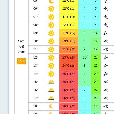
05h
12°C
4
5
(12)
06h
12°C
4
5
(12)
07h
11°C
3
4
(11)
08h
12°C
2
4
(12)
09h
17°C
8
14
(17)
Sam.
10h
19°C
9
17
(19)
08
11h
21°C
9
19
(22)
Août
12h
23°C
10
22
(24)
UV
6
13h
24°C
8
22
(25)
14h
25°C
8
23
(25)
15h
26°C
8
23
(26)
16h
26°C
7
22
(26)
17h
26°C
5
20
(26)
18h
26°C
3
16
(26)