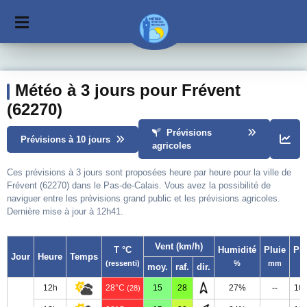
Météo à 3 jours pour Frévent
(62270)
Prévisions
Prévisions à 10 jours
agricoles
Ces prévisions à 3 jours sont proposées heure par heure pour la ville de
Frévent (62270) dans le Pas-de-Calais. Vous avez la possibilité de
naviguer entre les prévisions grand public et les prévisions agricoles.
Dernière mise à jour à 12h41.
Vent (km/h)
T °C
Humidité
Pluie
Pr
Jour
Heure
Temps
(ressenti)
%
mm
moy.
raf.
dir.
12h
28°C
15
28
27%
--
10
(28)