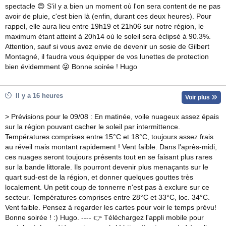
spectacle 😍 S'il y a bien un moment où l'on sera content de ne pas
avoir de pluie, c'est bien là (enfin, durant ces deux heures). Pour
rappel, elle aura lieu entre 19h19 et 21h06 sur notre région, le
maximum étant atteint à 20h14 où le soleil sera éclipsé à 90.3%.
Attention, sauf si vous avez envie de devenir un sosie de Gilbert
Montagné, il faudra vous équipper de vos lunettes de protection
bien évidemment 😜 Bonne soirée ! Hugo
Il y a 16 heures
Voir plus
> Prévisions pour le 09/08 : En matinée, voile nuageux assez épais
sur la région pouvant cacher le soleil par intermittence.
Températures comprises entre 15°C et 18°C, toujours assez frais
au réveil mais montant rapidement ! Vent faible. Dans l'après-midi,
ces nuages seront toujours présents tout en se faisant plus rares
sur la bande littorale. Ils pourront devenir plus menaçants sur le
quart sud-est de la région, et donner quelques gouttes très
localement. Un petit coup de tonnerre n'est pas à exclure sur ce
secteur. Températures comprises entre 28°C et 33°C, loc. 34°C.
Vent faible. Pensez à regarder les cartes pour voir le temps prévu!
Bonne soirée ! :) Hugo. ---- 👉 Téléchargez l'appli mobile pour