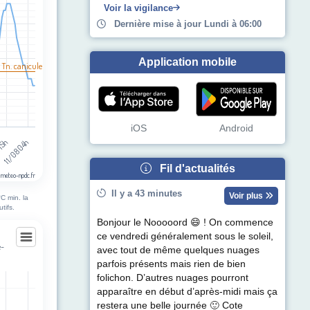
Voir la vigilance
Dernière mise à jour Lundi à 06:00
Application mobile
 Tn. canicule
iOS
Android
 15h
11/08 04h
Fil d'actualités
 meteo-npdc.fr
Il y a 43 minutes
Voir plus
C min. la
tifs.
Bonjour le Nooooord 😄 ! On commence
ce vendredi généralement sous le soleil,
e-
avec tout de même quelques nuages
parfois présents mais rien de bien
ne-au-Pire
folichon. D’autres nuages pourront
apparaître en début d’après-midi mais ça
egories.
restera une belle journée 🙂 Cote