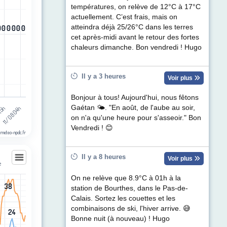
ul de précipitations (mm). Data ranges from -0.5 to 0.5.
températures, on relève de 12°C à 17°C
actuellement. C’est frais, mais on
atteindra déjà 25/26°C dans les terres
0
0
0
0
0
0
0
0
0
0
0
0
cet après-midi avant le retour des fortes
chaleurs dimanche. Bon vendredi ! Hugo
Il y a 3 heures
Voir plus
Bonjour à tous! Aujourd'hui, nous fêtons
Gaétan 🌤. "En août, de l'aube au soir,
11/08 04h
15h
on n'a qu'une heure pour s'asseoir." Bon
Vendredi ! 😊
 meteo-npdc.fr
Il y a 8 heures
Voir plus
e
On ne relève que 8.9°C à 01h à la
38
38
station de Bourthes, dans le Pas-de-
les
Calais. Sortez les couettes et les
egories.
combinaisons de ski, l'hiver arrive. 😅
24
24
t (km/h). Data ranges from 2 to 38.
Bonne nuit (à nouveau) ! Hugo