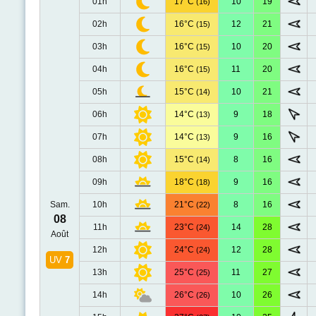
01h
17°C
10
19
(16)
02h
16°C
12
21
(15)
03h
16°C
10
20
(15)
04h
16°C
11
20
(15)
05h
15°C
10
21
(14)
06h
14°C
9
18
(13)
07h
14°C
9
16
(13)
08h
15°C
8
16
(14)
09h
18°C
9
16
(18)
Sam.
10h
21°C
8
16
(22)
08
11h
23°C
14
28
(24)
Août
12h
24°C
12
28
(24)
UV
7
13h
25°C
11
27
(25)
14h
26°C
10
26
(26)