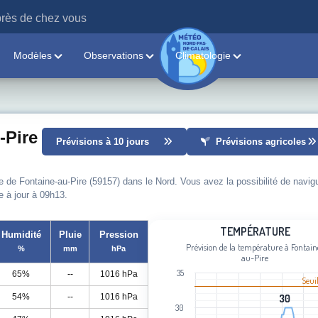
rès de chez vous
Modèles
Observations
Climatologie
-Pire
Prévisions à 10 jours
Prévisions agricoles
e de Fontaine-au-Pire (59157) dans le Nord. Vous avez la possibilité de navig
e à jour à 09h13.
Température
TEMPÉRATURE
Humidité
Pluie
Pression
Prévision de la température à Fontain
%
mm
hPa
Line chart with 96 data points.
au-Pire
Prévision de la température à Fontai
35
65%
--
1016 hPa
Seui
View as data table, Température
54%
--
1016 hPa
30
30
The chart has 1 X axis displaying cat
30
The chart has 1 Y axis displaying Tem