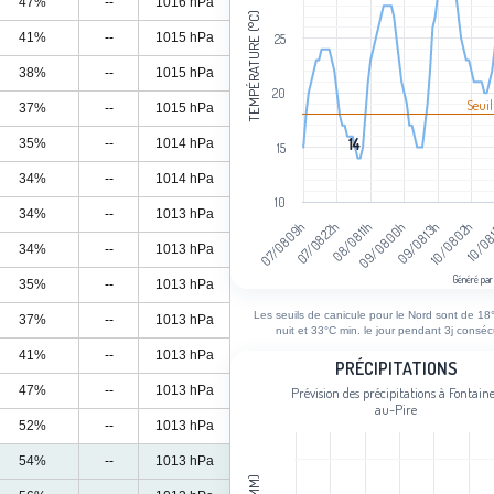
47%
--
1016 hPa
TEMPÉRATURE (°C)
41%
--
1015 hPa
25
38%
--
1015 hPa
20
Seuil
37%
--
1015 hPa
14
14
35%
--
1014 hPa
15
34%
--
1014 hPa
10
34%
--
1013 hPa
07/08 09h
07/08 22h
08/08 11h
09/08 00h
09/08 13h
10/08 02h
10/08
34%
--
1013 hPa
Généré par
35%
--
1013 hPa
End of interactive chart.
Les seuils de canicule pour le Nord sont de 18°
37%
--
1013 hPa
nuit et 33°C min. le jour pendant 3j consécu
41%
--
1013 hPa
Précipitations
PRÉCIPITATIONS
47%
--
1013 hPa
Prévision des précipitations à Fontain
Bar chart with 96 bars.
au-Pire
Prévision des précipitations à Fontai
52%
--
1013 hPa
View as data table, Précipitations
54%
--
1013 hPa
The chart has 1 X axis displaying cat