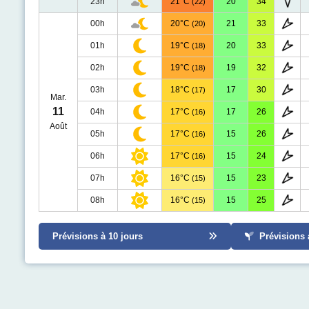
23h
21°C
20
34
(22)
00h
20°C
21
33
(20)
01h
19°C
20
33
(18)
02h
19°C
19
32
(18)
03h
18°C
17
30
(17)
Mar.
11
04h
17°C
17
26
(16)
Août
05h
17°C
15
26
(16)
06h
17°C
15
24
(16)
07h
16°C
15
23
(15)
08h
16°C
15
25
(15)
Prévisions à 10 jours
Prévisions 