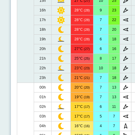
15h
27°C
10
25
(27)
16h
28°C
9
23
(28)
17h
28°C
7
22
(28)
18h
28°C
7
20
(28)
19h
28°C
6
18
(28)
20h
27°C
6
16
(27)
21h
25°C
8
17
(25)
22h
23°C
10
18
(23)
23h
21°C
7
18
(21)
00h
20°C
7
13
(20)
01h
19°C
7
13
(19)
02h
17°C
6
11
(17)
03h
17°C
5
7
(17)
04h
16°C
4
7
(16)