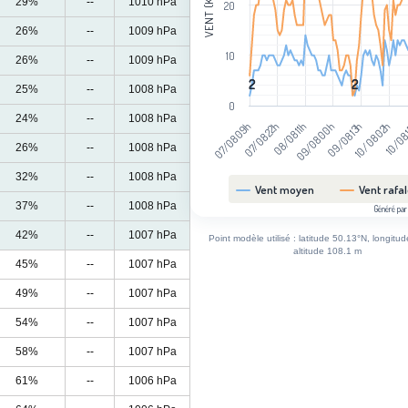
VENT (KM/H)
29%
--
1010 hPa
20
26%
--
1009 hPa
10
26%
--
1009 hPa
2
2
2
2
25%
--
1008 hPa
0
24%
--
1008 hPa
07/08 22h
09/08 13h
07/08 09h
09/08 00h
10/08
08/08 11h
10/08 02h
26%
--
1008 hPa
32%
--
1008 hPa
Vent moyen
Vent rafa
37%
--
1008 hPa
Généré par
End of interactive chart.
42%
--
1007 hPa
Point modèle utilisé : latitude 50.13°N, longitu
altitude 108.1 m
45%
--
1007 hPa
49%
--
1007 hPa
54%
--
1007 hPa
58%
--
1007 hPa
61%
--
1006 hPa