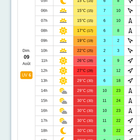
05h
15°C
6
8
(15)
06h
15°C
7
10
(15)
07h
15°C
6
10
(15)
08h
17°C
6
8
(17)
09h
19°C
3
2
(19)
Dim.
10h
22°C
2
3
(25)
09
11h
26°C
4
9
(28)
Août
12h
27°C
3
12
(28)
UV
6
13h
29°C
6
18
(30)
14h
29°C
10
23
(29)
15h
30°C
11
24
(30)
16h
30°C
10
23
(30)
17h
30°C
11
22
(30)
18h
30°C
9
22
(30)