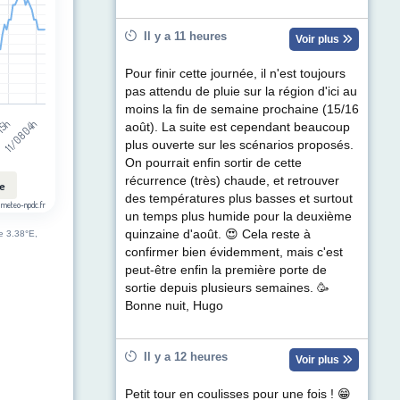
Il y a 11 heures
Voir plus
Pour finir cette journée, il n'est toujours
pas attendu de pluie sur la région d'ici au
moins la fin de semaine prochaine (15/16
11/08 04h
 15h
août). La suite est cependant beaucoup
plus ouverte sur les scénarios proposés.
On pourrait enfin sortir de cette
récurrence (très) chaude, et retrouver
le
des températures plus basses et surtout
 meteo-npdc.fr
un temps plus humide pour la deuxième
quinzaine d'août. 😍 Cela reste à
de 3.38°E,
confirmer bien évidemment, mais c'est
peut-être enfin la première porte de
sortie depuis plusieurs semaines. 🥳
Bonne nuit, Hugo
Il y a 12 heures
Voir plus
Petit tour en coulisses pour une fois ! 😁