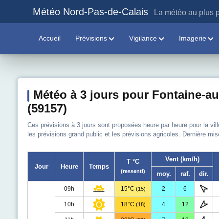
Météo Nord-Pas-de-Calais
La météo au plus p
Accueil
Prévisions
Vigilance
Imagerie
Météo à 3 jours pour Fontaine-au
(59157)
Ces prévisions à 3 jours sont proposées heure par heure pour la vill
les prévisions grand public et les prévisions agricoles. Dernière mis
Vent (km/h)
T °C
Jour
Heure
Temps
(ressenti)
moy.
raf.
dir.
09h
15°C
2
6
(15)
10h
18°C
4
12
(18)