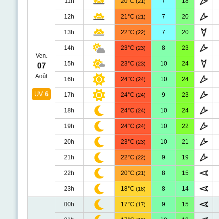
11h
20°C
7
18
(21)
12h
21°C
7
20
(21)
13h
22°C
7
20
(22)
14h
23°C
8
23
(23)
Ven.
15h
23°C
10
24
(23)
07
Août
16h
24°C
10
24
(24)
UV
6
17h
24°C
9
23
(24)
18h
24°C
10
24
(24)
19h
24°C
10
22
(24)
20h
23°C
10
21
(23)
21h
22°C
9
19
(22)
22h
20°C
8
15
(21)
23h
18°C
8
14
(18)
00h
17°C
9
15
(17)