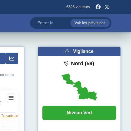
6326 visiteurs -
Voir les prévisions
Vigilance
Nord (59)
uer entre
e-
ne-au-Pire
Niveau Vert
l Tx. canicule
egories.
pérature (°C). Data ranges from 14 to 30.