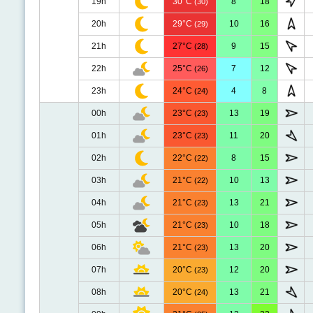
19h
30°C
8
18
(30)
20h
29°C
10
16
(29)
21h
27°C
9
15
(28)
22h
25°C
7
12
(26)
23h
24°C
4
8
(24)
00h
23°C
13
19
(23)
01h
23°C
11
20
(23)
02h
22°C
8
15
(22)
03h
21°C
10
13
(22)
04h
21°C
13
21
(23)
05h
21°C
10
18
(23)
06h
21°C
13
20
(23)
07h
20°C
12
20
(23)
08h
20°C
13
21
(24)