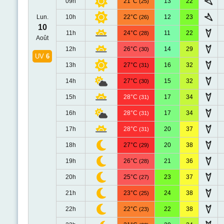
09h
21°C
13
22
(25)
Lun.
10h
22°C
12
23
(26)
10
11h
24°C
11
22
(28)
Août
12h
26°C
14
29
(30)
UV
6
13h
27°C
16
32
(31)
14h
27°C
15
32
(30)
15h
28°C
17
34
(31)
16h
28°C
17
34
(31)
17h
28°C
20
37
(31)
18h
27°C
20
38
(29)
19h
26°C
21
36
(28)
20h
25°C
23
37
(27)
21h
23°C
24
38
(25)
22h
22°C
22
38
(23)