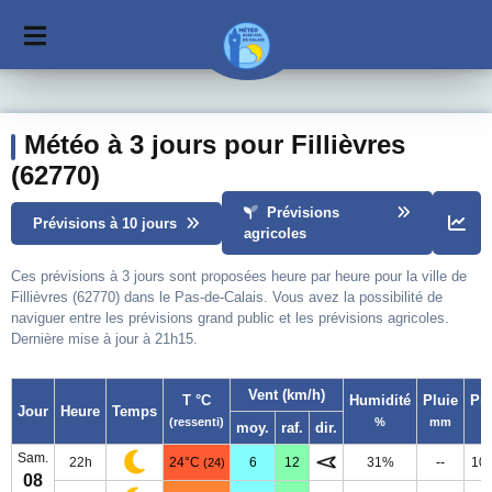
Météo à 3 jours pour Fillièvres
(62770)
Prévisions
Prévisions à 10 jours
agricoles
Ces prévisions à 3 jours sont proposées heure par heure pour la ville de
Fillièvres (62770) dans le Pas-de-Calais. Vous avez la possibilité de
naviguer entre les prévisions grand public et les prévisions agricoles.
Dernière mise à jour à 21h15.
Vent (km/h)
T °C
Humidité
Pluie
Pr
Jour
Heure
Temps
(ressenti)
%
mm
moy.
raf.
dir.
Sam.
22h
24°C
6
12
31%
--
10
(24)
08