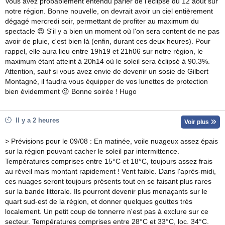
Vous avez probablement entendu parler de l'éclipse du 12 août sur
notre région. Bonne nouvelle, on devrait avoir un ciel entièrement
dégagé mercredi soir, permettant de profiter au maximum du
spectacle 😍 S'il y a bien un moment où l'on sera content de ne pas
avoir de pluie, c'est bien là (enfin, durant ces deux heures). Pour
rappel, elle aura lieu entre 19h19 et 21h06 sur notre région, le
maximum étant atteint à 20h14 où le soleil sera éclipsé à 90.3%.
Attention, sauf si vous avez envie de devenir un sosie de Gilbert
Montagné, il faudra vous équipper de vos lunettes de protection
bien évidemment 😜 Bonne soirée ! Hugo
Il y a 2 heures
Voir plus
> Prévisions pour le 09/08 : En matinée, voile nuageux assez épais
sur la région pouvant cacher le soleil par intermittence.
Températures comprises entre 15°C et 18°C, toujours assez frais
au réveil mais montant rapidement ! Vent faible. Dans l'après-midi,
ces nuages seront toujours présents tout en se faisant plus rares
sur la bande littorale. Ils pourront devenir plus menaçants sur le
quart sud-est de la région, et donner quelques gouttes très
localement. Un petit coup de tonnerre n'est pas à exclure sur ce
secteur. Températures comprises entre 28°C et 33°C, loc. 34°C.