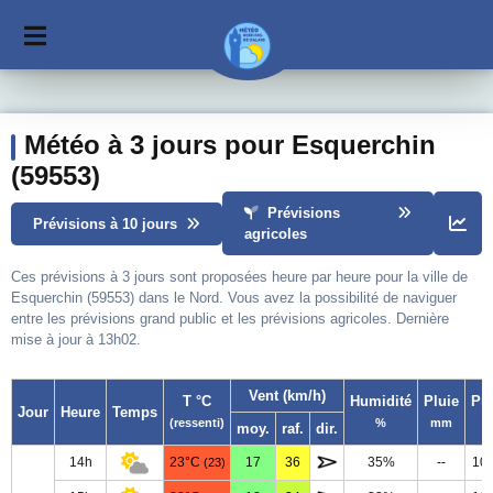
Météo à 3 jours pour Esquerchin
(59553)
Prévisions
Prévisions à 10 jours
agricoles
Ces prévisions à 3 jours sont proposées heure par heure pour la ville de
Esquerchin (59553) dans le Nord. Vous avez la possibilité de naviguer
entre les prévisions grand public et les prévisions agricoles. Dernière
mise à jour à 13h02.
Vent (km/h)
T °C
Humidité
Pluie
Pr
Jour
Heure
Temps
(ressenti)
%
mm
moy.
raf.
dir.
14h
23°C
17
36
35%
--
10
(23)