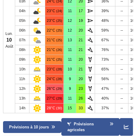
03h
24°C
12
20
36%
--
10
(24)
04h
23°C
11
17
39%
--
10
(24)
05h
23°C
12
19
48%
--
10
(25)
06h
22°C
12
20
59%
--
10
(25)
Lun.
10
07h
21°C
13
21
67%
--
10
(25)
Août
08h
21°C
11
21
76%
--
10
(26)
09h
21°C
11
20
73%
--
10
(25)
10h
23°C
10
21
65%
--
10
(28)
11h
24°C
9
20
56%
--
10
(28)
12h
26°C
9
23
47%
--
10
(29)
13h
27°C
11
26
40%
--
10
(29)
14h
28°C
15
33
37%
--
10
(30)
Prévisions
Prévisions à 10 jours
agricoles