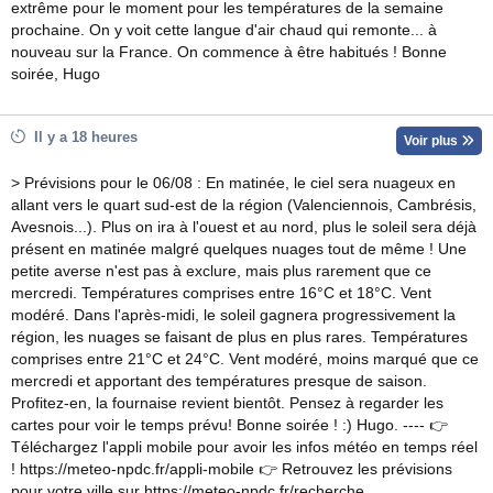
extrême pour le moment pour les températures de la semaine
prochaine. On y voit cette langue d'air chaud qui remonte... à
nouveau sur la France. On commence à être habitués ! Bonne
soirée, Hugo
Il y a 18 heures
Voir plus
> Prévisions pour le 06/08 : En matinée, le ciel sera nuageux en
allant vers le quart sud-est de la région (Valenciennois, Cambrésis,
Avesnois...). Plus on ira à l'ouest et au nord, plus le soleil sera déjà
présent en matinée malgré quelques nuages tout de même ! Une
petite averse n'est pas à exclure, mais plus rarement que ce
mercredi. Températures comprises entre 16°C et 18°C. Vent
modéré. Dans l'après-midi, le soleil gagnera progressivement la
région, les nuages se faisant de plus en plus rares. Températures
comprises entre 21°C et 24°C. Vent modéré, moins marqué que ce
mercredi et apportant des températures presque de saison.
Profitez-en, la fournaise revient bientôt. Pensez à regarder les
cartes pour voir le temps prévu! Bonne soirée ! :) Hugo. ---- 👉
Téléchargez l'appli mobile pour avoir les infos météo en temps réel
! https://meteo-npdc.fr/appli-mobile 👉 Retrouvez les prévisions
pour votre ville sur https://meteo-npdc.fr/recherche