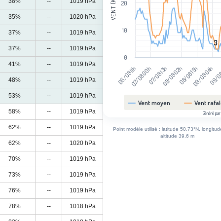
VENT (KM/H)
38%
--
1019 hPa
20
35%
--
1020 hPa
10
37%
--
1019 hPa
3
3
37%
--
1019 hPa
0
41%
--
1019 hPa
07/08 00h
08/08 15h
07/08 13h
09/08 04h
06/08 11h
08/08 02h
09/08
48%
--
1019 hPa
53%
--
1019 hPa
Vent moyen
Vent rafa
58%
--
1019 hPa
Généré par
End of interactive chart.
62%
--
1019 hPa
Point modèle utilisé : latitude 50.73°N, longitu
altitude 39.6 m
62%
--
1020 hPa
70%
--
1019 hPa
73%
--
1019 hPa
76%
--
1019 hPa
78%
--
1018 hPa