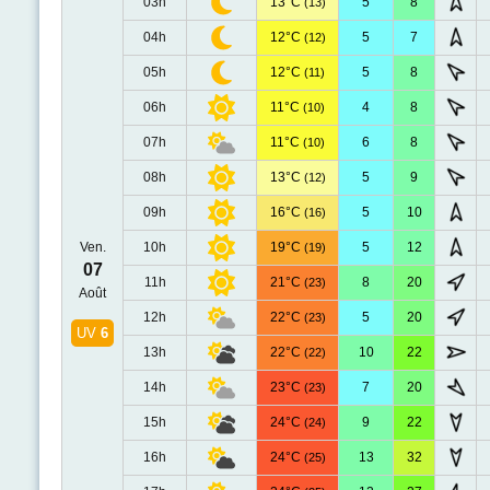
03h
13°C
5
8
(13)
04h
12°C
5
7
(12)
05h
12°C
5
8
(11)
06h
11°C
4
8
(10)
07h
11°C
6
8
(10)
08h
13°C
5
9
(12)
09h
16°C
5
10
(16)
Ven.
10h
19°C
5
12
(19)
07
11h
21°C
8
20
(23)
Août
12h
22°C
5
20
(23)
UV
6
13h
22°C
10
22
(22)
14h
23°C
7
20
(23)
15h
24°C
9
22
(24)
16h
24°C
13
32
(25)