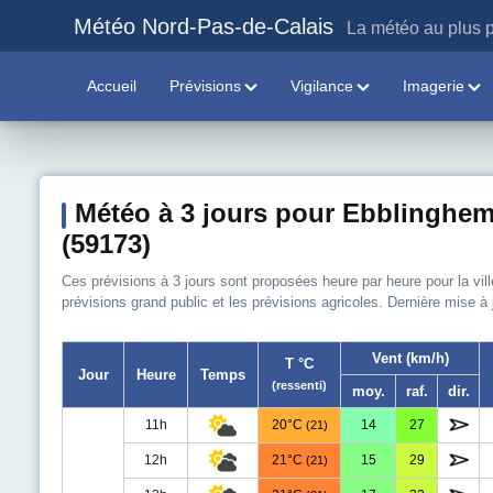
Météo Nord-Pas-de-Calais
La météo au plus p
Accueil
Prévisions
Vigilance
Imagerie
Météo à 3 jours pour Ebblinghe
(59173)
Ces prévisions à 3 jours sont proposées heure par heure pour la vil
prévisions grand public et les prévisions agricoles. Dernière mise à
Vent (km/h)
T °C
Jour
Heure
Temps
(ressenti)
moy.
raf.
dir.
11h
20°C
14
27
(21)
12h
21°C
15
29
(21)