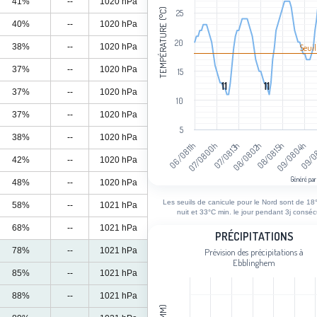
41%
--
1020 hPa
TEMPÉRATURE (°C)
25
40%
--
1020 hPa
20
38%
--
1020 hPa
Seuil
37%
--
1020 hPa
15
11
11
11
11
37%
--
1020 hPa
10
37%
--
1020 hPa
5
38%
--
1020 hPa
09/08 04h
08/08 02h
07/08 00h
09/08
08/08 15h
07/08 13h
06/08 11h
42%
--
1020 hPa
Généré par
48%
--
1020 hPa
End of interactive chart.
Les seuils de canicule pour le Nord sont de 18°
58%
--
1021 hPa
nuit et 33°C min. le jour pendant 3j consécu
68%
--
1021 hPa
Précipitations
PRÉCIPITATIONS
78%
--
1021 hPa
Prévision des précipitations à
Bar chart with 94 bars.
Ebblinghem
Prévision des précipitations à Ebblin
85%
--
1021 hPa
View as data table, Précipitations
88%
--
1021 hPa
The chart has 1 X axis displaying cat