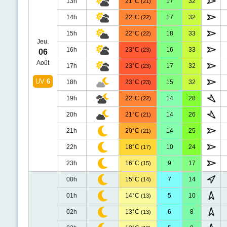
13h
21°C
17
32
(21)
14h
22°C
17
32
(22)
15h
22°C
18
33
(22)
Jeu.
16h
23°C
16
33
(23)
06
Août
17h
23°C
17
32
(23)
UV
6
18h
23°C
15
32
(23)
19h
22°C
14
28
(22)
20h
21°C
14
26
(21)
21h
20°C
14
25
(21)
22h
18°C
10
24
(17)
23h
16°C
9
17
(15)
00h
15°C
7
14
(14)
01h
14°C
5
10
(13)
02h
13°C
6
8
(13)