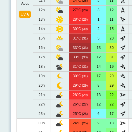
11h
24°C
5
11
(25)
Août
12h
27°C
3
12
(28)
UV
6
13h
28°C
1
11
(28)
14h
30°C
2
15
(30)
15h
31°C
5
20
(31)
16h
33°C
13
30
(33)
17h
33°C
12
31
(33)
18h
31°C
14
19
(31)
19h
30°C
17
29
(31)
20h
29°C
8
29
(29)
21h
28°C
13
22
(29)
22h
26°C
12
22
(27)
23h
25°C
6
17
(26)
00h
24°C
9
13
(25)