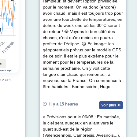
l'ampleur, et devient l'option privilégiée
pour le moment. On va donc (encore)
avoir chaud, mais il est toujours trop pour
avoir une fourchette de températures, en
dehors du week-end où les 30°C seront
1
1
de retour ! 😁 Voyons le bon côté des
choses, c'est qu'au moins on pourra
10/08 06h
 17h
profiter de l'éclipse. 😅 En image: les
géopotentiels prévus par le modèle GFS
de ce soir. Il est le plus extrême pour le
moment pour les températures de la
le
semaine prochaine. On y voit cette
 meteo-npdc.fr
langue d'air chaud qui remonte... à
nouveau sur la France. On commence à
de 2.41°E,
être habitués ! Bonne soirée, Hugo
Il y a 15 heures
Voir plus
> Prévisions pour le 06/08 : En matinée,
le ciel sera nuageux en allant vers le
quart sud-est de la région
(Valenciennois, Cambrésis, Avesnois...).