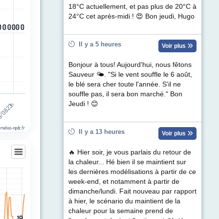
ul de précipitations (mm). Data ranges from -0.5 to 0.5.
18°C actuellement, et pas plus de 20°C à
24°C cet après-midi ! 😍 Bon jeudi, Hugo
0
0
0
0
0
0
0
0
0
0
0
0
Il y a 5 heures
Voir plus
Bonjour à tous! Aujourd'hui, nous fêtons
Sauveur 🌤. "Si le vent souffle le 6 août,
le blé sera cher toute l'année. S'il ne
souffle pas, il sera bon marché." Bon
Jeudi ! 😊
/08 23h
h
 meteo-npdc.fr
Il y a 13 heures
Voir plus
🔥 Hier soir, je vous parlais du retour de
la chaleur... Hé bien il se maintient sur
les dernières modélisations à partir de ce
week-end, et notamment à partir de
les
dimanche/lundi. Fait nouveau par rapport
egories.
à hier, le scénario du maintient de la
t (km/h). Data ranges from 1 to 33.
chaleur pour la semaine prend de
19
19