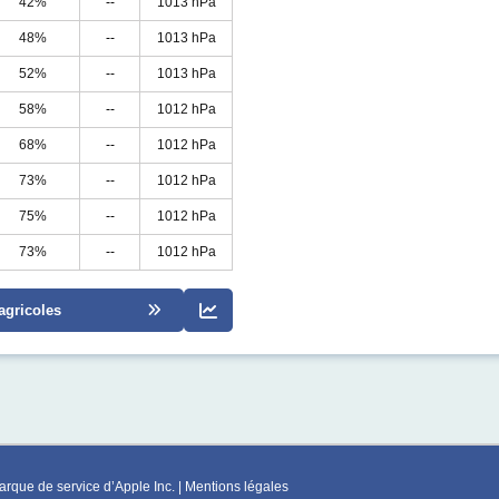
42%
--
1013 hPa
48%
--
1013 hPa
52%
--
1013 hPa
58%
--
1012 hPa
68%
--
1012 hPa
73%
--
1012 hPa
75%
--
1012 hPa
73%
--
1012 hPa
agricoles
rque de service d’Apple Inc. |
Mentions légales