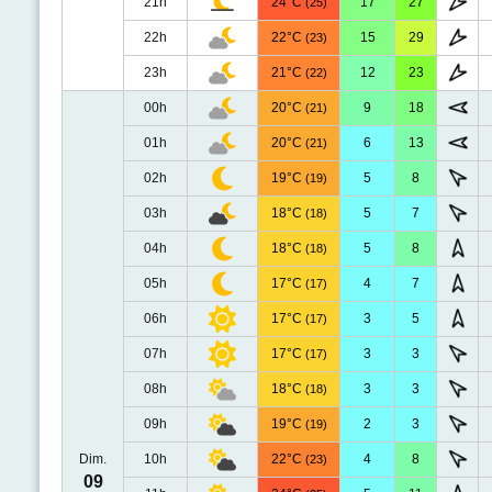
21h
24°C
17
27
(25)
22h
22°C
15
29
(23)
23h
21°C
12
23
(22)
00h
20°C
9
18
(21)
01h
20°C
6
13
(21)
02h
19°C
5
8
(19)
03h
18°C
5
7
(18)
04h
18°C
5
8
(18)
05h
17°C
4
7
(17)
06h
17°C
3
5
(17)
07h
17°C
3
3
(17)
08h
18°C
3
3
(18)
09h
19°C
2
3
(19)
Dim.
10h
22°C
4
8
(23)
09