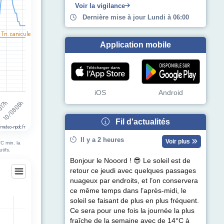
Voir la vigilance
Dernière mise à jour Lundi à 06:00
 Tn. canicule
Application mobile
iOS
Android
10/08 06h
 17h
Fil d'actualités
 meteo-npdc.fr
Il y a 2 heures
Voir plus
C min. la
tifs.
Bonjour le Nooord ! 😎 Le soleil est de
retour ce jeudi avec quelques passages
nuageux par endroits, et l’on conservera
ce même temps dans l’après-midi, le
ghem
soleil se faisant de plus en plus fréquent.
Ce sera pour une fois la journée la plus
egories.
fraîche de la semaine avec de 14°C à