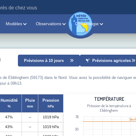
rès de chez vous
Modèles
Observations
Climatologie
m
Prévisions à 10 jours
Prévisions agricoles
le de Ebblinghem (59173) dans le Nord. Vous avez la possibilité de naviguer e
 jour à 09h13.
Température
TEMPÉRATURE
Humidité
Pluie
Pression
Prévision de la température à
%
mm
hPa
Line chart with 94 data points.
Ebblinghem
Prévision de la température à Ebbli
35
47%
--
1019 hPa
Seui
View as data table, Température
43%
--
1019 hPa
The chart has 1 X axis displaying cat
30
The chart has 1 Y axis displaying Tem