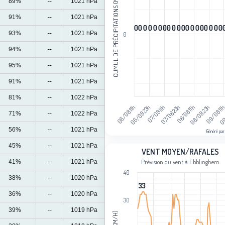
CUMUL DE PRÉCIPITATIONS (MM)
89%
--
1021 hPa
The chart has 1 Y axis displaying Cum
91%
--
1021 hPa
0
0
0
0
0
0
0
0
0
0
0
0
0
0
0
0
0
0
0
0
0
0
0
0
0
0
0
0
0
0
0
0
0
0
0
0
0
0
93%
--
1021 hPa
0
94%
--
1021 hPa
95%
--
1021 hPa
91%
--
1021 hPa
81%
--
1022 hPa
09
08/08 23h
07/08 23h
06/08 23h
09/08 11
08/08 11h
07/08 11h
06/08 11h
71%
--
1022 hPa
56%
--
1021 hPa
Généré par
End of interactive chart.
45%
--
1021 hPa
Vent moyen/rafales
VENT MOYEN/RAFALES
Prévision du vent à Ebblinghem
41%
--
1021 hPa
Line chart with 2 lines.
40
Prévision du vent à Ebblinghem
38%
--
1020 hPa
33
33
View as data table, Vent moyen/rafa
36%
--
1020 hPa
The chart has 1 X axis displaying cat
30
39%
--
1019 hPa
The chart has 1 Y axis displaying Ven