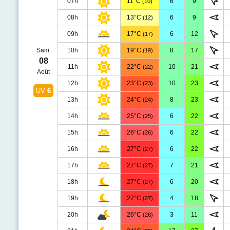
07h
11°C
6
9
(10)
08h
13°C
6
9
(12)
09h
17°C
6
12
(17)
Sam.
10h
19°C
8
17
(19)
08
11h
22°C
10
21
(22)
Août
12h
23°C
10
23
(23)
UV
6
13h
24°C
8
23
(24)
14h
25°C
6
22
(25)
15h
26°C
6
22
(26)
16h
27°C
6
22
(27)
17h
27°C
7
21
(27)
18h
27°C
6
20
(27)
19h
27°C
4
18
(27)
20h
26°C
3
11
(26)