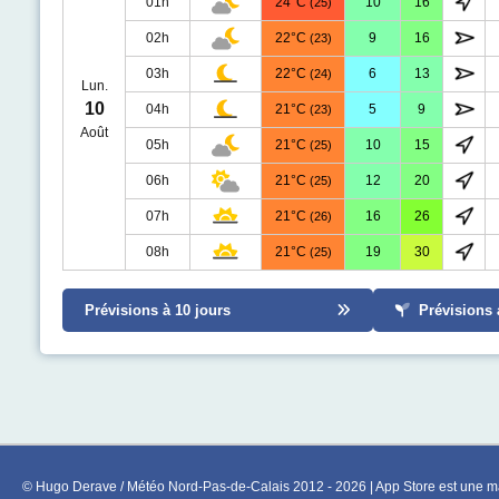
01h
24°C
10
16
(25)
02h
22°C
9
16
(23)
03h
22°C
6
13
(24)
Lun.
10
04h
21°C
5
9
(23)
Août
05h
21°C
10
15
(25)
06h
21°C
12
20
(25)
07h
21°C
16
26
(26)
08h
21°C
19
30
(25)
Prévisions à 10 jours
Prévisions 
© Hugo Derave / Météo Nord-Pas-de-Calais 2012 - 2026 | App Store est une ma