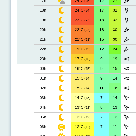
17h
24°C
12
27
(25)
18h
24°C
17
32
(24)
19h
23°C
18
32
(23)
20h
22°C
18
30
(22)
21h
21°C
15
30
(21)
22h
19°C
12
24
(19)
23h
17°C
9
19
(16)
00h
16°C
9
15
(15)
01h
15°C
9
14
(14)
02h
15°C
11
16
(14)
03h
14°C
7
14
(13)
04h
13°C
8
13
(12)
05h
13°C
7
12
(12)
06h
12°C
7
11
(11)