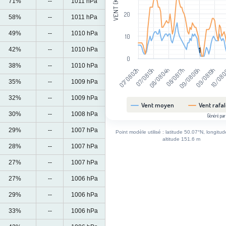
VENT (KM/H)
71%
--
1011 hPa
20
58%
--
1011 hPa
49%
--
1010 hPa
10
42%
--
1010 hPa
1
1
0
38%
--
1010 hPa
07/08 15h
10/08 
09/08 06h
08/08 04h
07/08 02h
09/08 19h
08/08 17h
35%
--
1009 hPa
32%
--
1009 hPa
Vent moyen
Vent rafa
30%
--
1008 hPa
Généré par
End of interactive chart.
29%
--
1007 hPa
Point modèle utilisé : latitude 50.07°N, longitu
altitude 151.6 m
28%
--
1007 hPa
27%
--
1007 hPa
27%
--
1006 hPa
29%
--
1006 hPa
33%
--
1006 hPa