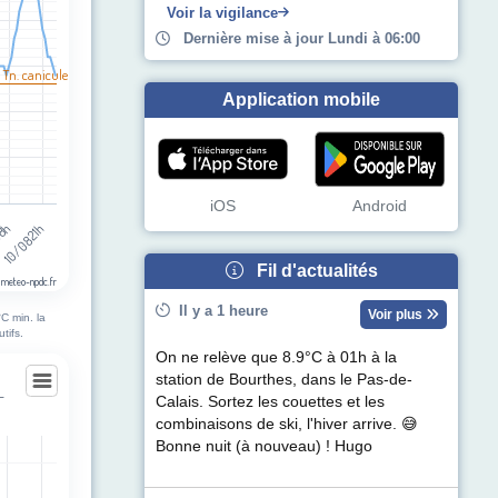
Voir la vigilance
Dernière mise à jour Lundi à 06:00
 Tn. canicule
Application mobile
iOS
Android
10/08 21h
08h
Fil d'actualités
 meteo-npdc.fr
Il y a 1 heure
Voir plus
C min. la
tifs.
On ne relève que 8.9°C à 01h à la
station de Bourthes, dans le Pas-de-
-
Calais. Sortez les couettes et les
combinaisons de ski, l'hiver arrive. 😅
on-sur-Sambre
Bonne nuit (à nouveau) ! Hugo
egories.