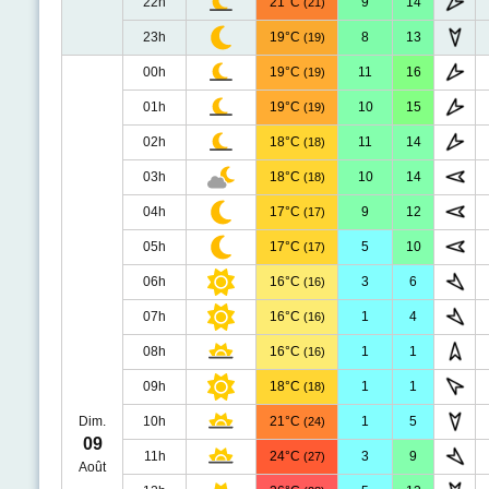
22h
21°C
9
14
(21)
23h
19°C
8
13
(19)
00h
19°C
11
16
(19)
01h
19°C
10
15
(19)
02h
18°C
11
14
(18)
03h
18°C
10
14
(18)
04h
17°C
9
12
(17)
05h
17°C
5
10
(17)
06h
16°C
3
6
(16)
07h
16°C
1
4
(16)
08h
16°C
1
1
(16)
09h
18°C
1
1
(18)
Dim.
10h
21°C
1
5
(24)
09
11h
24°C
3
9
(27)
Août