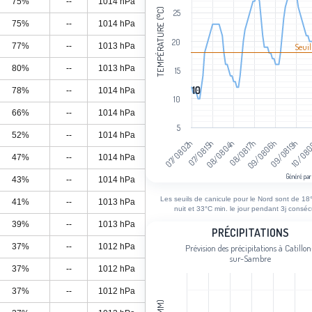
75%
--
1014 hPa
TEMPÉRATURE (°C)
25
75%
--
1014 hPa
20
77%
--
1013 hPa
Seuil
80%
--
1013 hPa
15
10
10
78%
--
1014 hPa
10
66%
--
1014 hPa
5
52%
--
1014 hPa
08/08 04h
07/08 15h
07/08 02h
10/08 
09/08 19h
09/08 06h
08/08 17h
47%
--
1014 hPa
Généré par
43%
--
1014 hPa
End of interactive chart.
Les seuils de canicule pour le Nord sont de 18°
41%
--
1013 hPa
nuit et 33°C min. le jour pendant 3j consécu
39%
--
1013 hPa
Précipitations
PRÉCIPITATIONS
37%
--
1012 hPa
Prévision des précipitations à Catillon
Bar chart with 97 bars.
sur-Sambre
Prévision des précipitations à Catill
37%
--
1012 hPa
View as data table, Précipitations
37%
--
1012 hPa
The chart has 1 X axis displaying cat