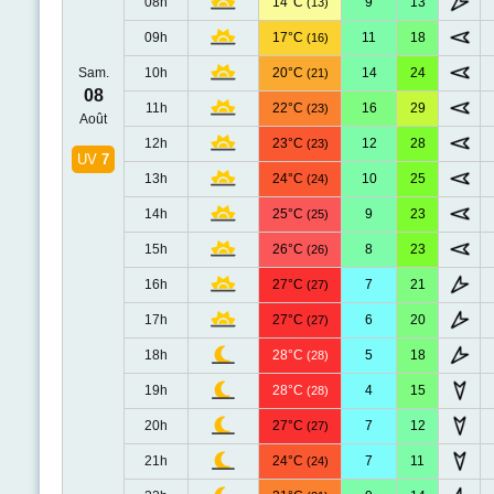
08h
14°C
9
13
(13)
09h
17°C
11
18
(16)
Sam.
10h
20°C
14
24
(21)
08
11h
22°C
16
29
(23)
Août
12h
23°C
12
28
(23)
UV
7
13h
24°C
10
25
(24)
14h
25°C
9
23
(25)
15h
26°C
8
23
(26)
16h
27°C
7
21
(27)
17h
27°C
6
20
(27)
18h
28°C
5
18
(28)
19h
28°C
4
15
(28)
20h
27°C
7
12
(27)
21h
24°C
7
11
(24)