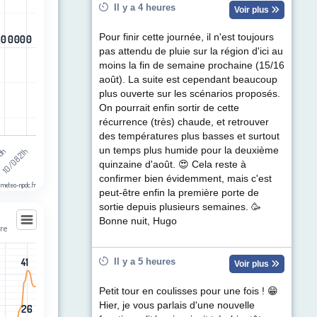
ul de précipitations (mm). Data ranges from -0.5 to 0.5.
Il y a 4 heures
Voir plus
Pour finir cette journée, il n'est toujours
0
0
0
0
0
0
0
0
0
0
0
0
pas attendu de pluie sur la région d'ici au
moins la fin de semaine prochaine (15/16
août). La suite est cependant beaucoup
plus ouverte sur les scénarios proposés.
On pourrait enfin sortir de cette
récurrence (très) chaude, et retrouver
des températures plus basses et surtout
un temps plus humide pour la deuxième
10/08 21h
08h
quinzaine d'août. 😍 Cela reste à
confirmer bien évidemment, mais c'est
 meteo-npdc.fr
peut-être enfin la première porte de
sortie depuis plusieurs semaines. 🥳
Bonne nuit, Hugo
bre
bre
Il y a 5 heures
41
41
Voir plus
les
egories.
Petit tour en coulisses pour une fois ! 😁
t (km/h). Data ranges from 1 to 41.
Hier, je vous parlais d'une nouvelle
26
26