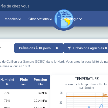
rès de chez vous
Modèles
Observations
Climatologie
-
Prévisions à 10 jours
Prévisions agricoles
le de Catillon-sur-Sambre (59360) dans le Nord. Vous avez la possibilité de na
re mise à jour à 01h03.
Température
TEMPÉRATURE
Humidité
Pluie
Pression
Prévision de la température à Catillo
%
mm
hPa
Line chart with 97 data points.
sur-Sambre
Prévision de la température à Catill
35
70%
--
1014 hPa
Seui
View as data table, Température
73%
--
1014 hPa
The chart has 1 X axis displaying cat
30
The chart has 1 Y axis displaying Tem