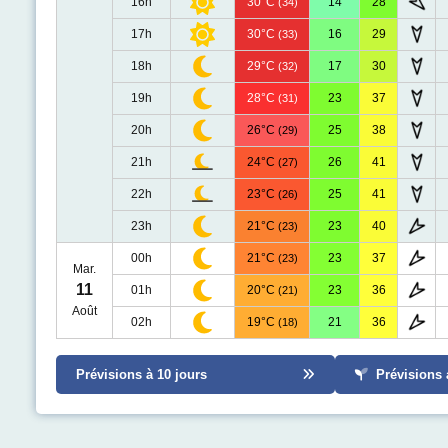
16h
30°C
14
28
(34)
17h
30°C
16
29
(33)
18h
29°C
17
30
(32)
19h
28°C
23
37
(31)
20h
26°C
25
38
(29)
21h
24°C
26
41
(27)
22h
23°C
25
41
(26)
23h
21°C
23
40
(23)
00h
21°C
23
37
(23)
Mar.
11
01h
20°C
23
36
(21)
Août
02h
19°C
21
36
(18)
Prévisions à 10 jours
Prévisions 