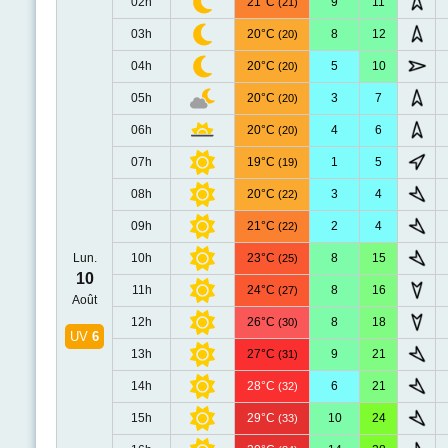
02h
21°C
9
11
(21)
03h
20°C
8
12
(20)
04h
20°C
5
10
(20)
05h
20°C
3
7
(20)
06h
20°C
4
6
(20)
07h
19°C
1
5
(19)
08h
20°C
3
4
(22)
09h
21°C
2
4
(22)
Lun.
10h
23°C
8
15
(25)
10
11h
24°C
8
16
(27)
Août
12h
26°C
8
18
(30)
UV
6
13h
27°C
9
21
(31)
14h
28°C
6
21
(32)
15h
29°C
10
24
(33)