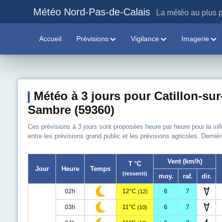
Météo Nord-Pas-de-Calais
La météo au plus p
Accueil
Prévisions
Vigilance
Imagerie
Météo à 3 jours pour Catillon-sur
Sambre (59360)
Ces prévisions à 3 jours sont proposées heure par heure pour la vil
entre les prévisions grand public et les prévisions agricoles. Derniè
Vent (km/h)
T °C
Jour
Heure
Temps
(ressenti)
moy.
raf.
dir.
02h
12°C
6
7
(12)
03h
11°C
6
7
(10)