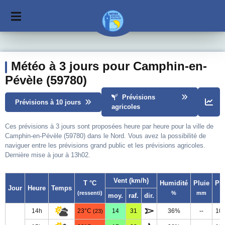
Météo à 3 jours pour Camphin-en-
Pévèle (59780)
Prévisions
Prévisions à 10 jours
agricoles
Ces prévisions à 3 jours sont proposées heure par heure pour la ville de
Camphin-en-Pévèle (59780) dans le Nord. Vous avez la possibilité de
naviguer entre les prévisions grand public et les prévisions agricoles.
Dernière mise à jour à 13h02.
Vent (km/h)
T °C
Humidité
Pluie
Pr
Jour
Heure
Temps
(ressenti)
%
mm
moy.
raf.
dir.
14h
23°C
14
31
36%
--
10
(23)