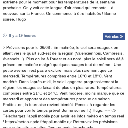
extrême pour le moment pour les températures de la semaine
prochaine. On y voit cette langue d'air chaud qui remonte... à
nouveau sur la France. On commence à être habitués ! Bonne
soirée, Hugo
Il y a 19 heures
Voir plus
> Prévisions pour le 06/08 : En matinée, le ciel sera nuageux en
allant vers le quart sud-est de la région (Valenciennois, Cambrésis,
Avesnois...). Plus on ira à l'ouest et au nord, plus le soleil sera déjà
présent en matinée malgré quelques nuages tout de même ! Une
petite averse n'est pas à exclure, mais plus rarement que ce
mercredi. Températures comprises entre 16°C et 18°C. Vent
modéré. Dans l'après-midi, le soleil gagnera progressivement la
région, les nuages se faisant de plus en plus rares. Températures
comprises entre 21°C et 24°C. Vent modéré, moins marqué que ce
mercredi et apportant des températures presque de saison.
Profitez-en, la fournaise revient bientôt. Pensez à regarder les
cartes pour voir le temps prévu! Bonne soirée ! :) Hugo. ---- 👉
Téléchargez l'appli mobile pour avoir les infos météo en temps réel
! https://meteo-npdc.fr/appli-mobile 👉 Retrouvez les prévisions
pour votre ville sur https://meteo-npdc.fr/recherche