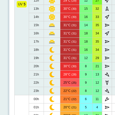
12h
29°C
12
27
(29)
UV
5
13h
30°C
15
32
(30)
14h
30°C
16
33
(30)
15h
31°C
14
35
(31)
16h
31°C
18
34
(31)
17h
31°C
18
35
(31)
18h
31°C
16
34
(31)
19h
31°C
12
29
(31)
20h
30°C
8
21
(30)
21h
28°C
9
13
(28)
22h
25°C
9
12
(25)
23h
22°C
8
12
(22)
00h
21°C
6
11
(22)
01h
20°C
5
4
(21)