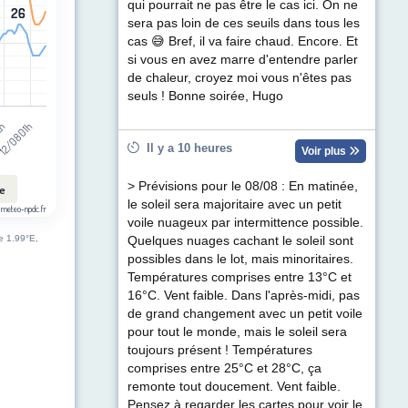
qui pourrait ne pas être le cas ici. On ne
26
26
sera pas loin de ces seuils dans tous les
cas 😅 Bref, il va faire chaud. Encore. Et
si vous en avez marre d'entendre parler
de chaleur, croyez moi vous n'êtes pas
seuls ! Bonne soirée, Hugo
12/08 01h
12h
Il y a 10 heures
Voir plus
> Prévisions pour le 08/08 : En matinée,
le
le soleil sera majoritaire avec un petit
 meteo-npdc.fr
voile nuageux par intermittence possible.
de 1.99°E,
Quelques nuages cachant le soleil sont
possibles dans le lot, mais minoritaires.
Températures comprises entre 13°C et
16°C. Vent faible. Dans l'après-midi, pas
de grand changement avec un petit voile
pour tout le monde, mais le soleil sera
toujours présent ! Températures
comprises entre 25°C et 28°C, ça
remonte tout doucement. Vent faible.
Pensez à regarder les cartes pour voir le