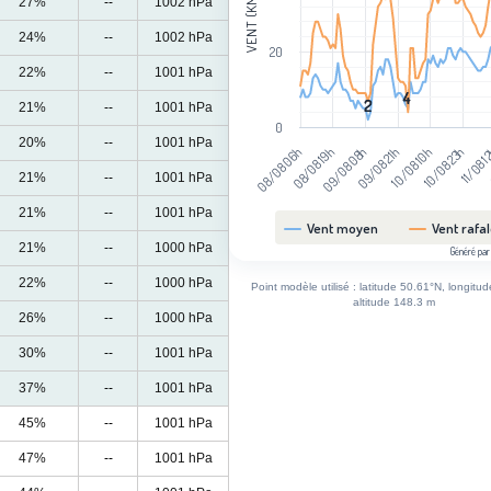
VENT (KM/H)
27%
--
1002 hPa
24%
--
1002 hPa
20
22%
--
1001 hPa
4
4
2
2
21%
--
1001 hPa
0
20%
--
1001 hPa
09/08 21h
08/08 06h
10/08 10h
08/08 19h
10/08 23h
09/08 08h
11/08 
21%
--
1001 hPa
21%
--
1001 hPa
Vent moyen
Vent rafa
21%
--
1000 hPa
Généré par
End of interactive chart.
22%
--
1000 hPa
Point modèle utilisé : latitude 50.61°N, longitu
altitude 148.3 m
26%
--
1000 hPa
30%
--
1001 hPa
37%
--
1001 hPa
45%
--
1001 hPa
47%
--
1001 hPa