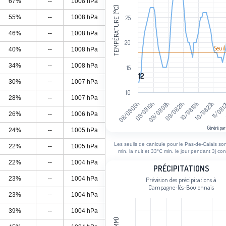
67%
--
1008 hPa
TEMPÉRATURE (°C)
55%
--
1008 hPa
25
46%
--
1008 hPa
20
Seuil
40%
--
1008 hPa
34%
--
1008 hPa
15
12
12
30%
--
1007 hPa
10
28%
--
1007 hPa
11/08 
10/08 23h
10/08 10h
09/08 21h
09/08 08h
08/08 19h
08/08 06h
26%
--
1006 hPa
Généré par
24%
--
1005 hPa
End of interactive chart.
Les seuils de canicule pour le Pas-de-Calais so
22%
--
1005 hPa
min. la nuit et 33°C min. le jour pendant 3j con
22%
--
1004 hPa
Précipitations
PRÉCIPITATIONS
23%
--
1004 hPa
Prévision des précipitations à
Bar chart with 99 bars.
Campagne-lès-Boulonnais
Prévision des précipitations à Campa
23%
--
1004 hPa
View as data table, Précipitations
39%
--
1004 hPa
The chart has 1 X axis displaying cat