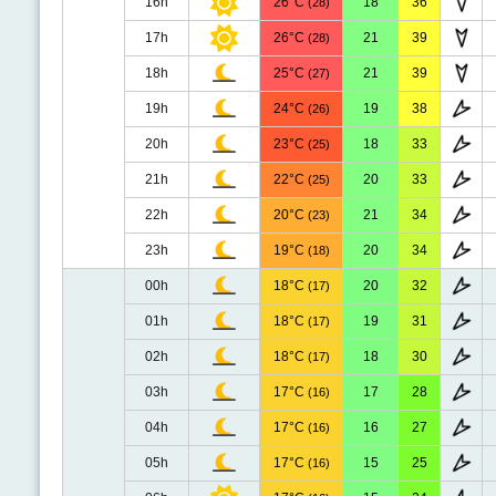
16h
26°C
18
36
(28)
17h
26°C
21
39
(28)
18h
25°C
21
39
(27)
19h
24°C
19
38
(26)
20h
23°C
18
33
(25)
21h
22°C
20
33
(25)
22h
20°C
21
34
(23)
23h
19°C
20
34
(18)
00h
18°C
20
32
(17)
01h
18°C
19
31
(17)
02h
18°C
18
30
(17)
03h
17°C
17
28
(16)
04h
17°C
16
27
(16)
05h
17°C
15
25
(16)