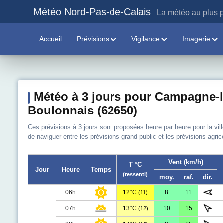
Météo Nord-Pas-de-Calais
La météo au plus p
Accueil
Prévisions
Vigilance
Imagerie
Météo à 3 jours pour Campagne-l
Boulonnais (62650)
Ces prévisions à 3 jours sont proposées heure par heure pour la vi
de naviguer entre les prévisions grand public et les prévisions agri
Vent (km/h)
T °C
Jour
Heure
Temps
(ressenti)
moy.
raf.
dir.
06h
12°C
8
11
(11)
07h
13°C
10
15
(12)