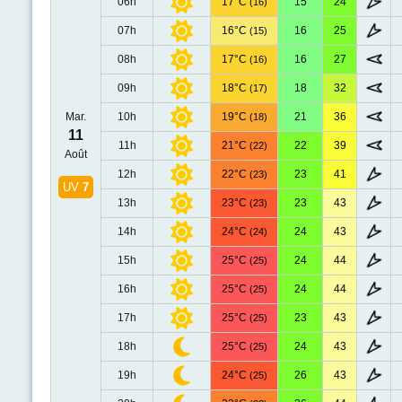
06h
17°C
15
24
(16)
07h
16°C
16
25
(15)
08h
17°C
16
27
(16)
09h
18°C
18
32
(17)
Mar.
10h
19°C
21
36
(18)
11
11h
21°C
22
39
(22)
Août
12h
22°C
23
41
(23)
UV
7
13h
23°C
23
43
(23)
14h
24°C
24
43
(24)
15h
25°C
24
44
(25)
16h
25°C
24
44
(25)
17h
25°C
23
43
(25)
18h
25°C
24
43
(25)
19h
24°C
26
43
(25)