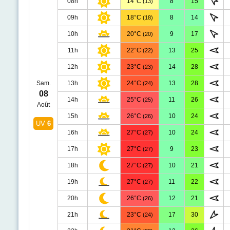
08h
14°C
8
15
(13)
09h
18°C
8
14
(18)
10h
20°C
9
17
(20)
11h
22°C
13
25
(22)
12h
23°C
14
28
(23)
Sam.
13h
24°C
13
28
(24)
08
14h
25°C
11
26
(25)
Août
15h
26°C
10
24
(26)
UV
6
16h
27°C
10
24
(27)
17h
27°C
9
23
(27)
18h
27°C
10
21
(27)
19h
27°C
11
22
(27)
20h
26°C
12
21
(26)
21h
23°C
17
30
(24)