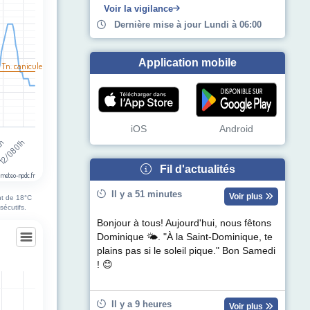
Voir la vigilance
Dernière mise à jour Lundi à 06:00
Application mobile
 Tn. canicule
iOS
Android
12/08 01h
12h
Fil d'actualités
 meteo-npdc.fr
Il y a 51 minutes
Voir plus
nt de 18°C
sécutifs.
Bonjour à tous! Aujourd'hui, nous fêtons
Dominique 🌤. "À la Saint-Dominique, te
plains pas si le soleil pique." Bon Samedi
gne-lès-Boulonnais
! 😊
egories.
Il y a 9 heures
Voir plus