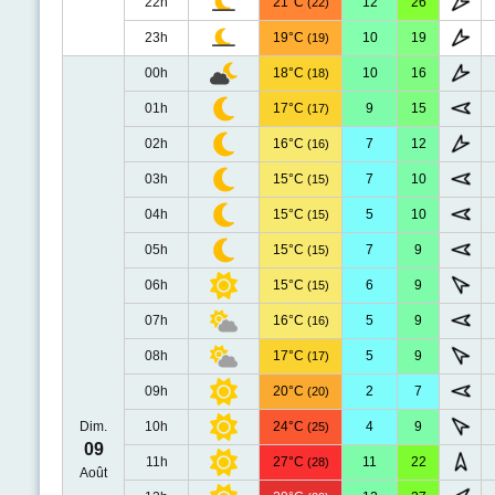
22h
21°C
12
26
(22)
23h
19°C
10
19
(19)
00h
18°C
10
16
(18)
01h
17°C
9
15
(17)
02h
16°C
7
12
(16)
03h
15°C
7
10
(15)
04h
15°C
5
10
(15)
05h
15°C
7
9
(15)
06h
15°C
6
9
(15)
07h
16°C
5
9
(16)
08h
17°C
5
9
(17)
09h
20°C
2
7
(20)
Dim.
10h
24°C
4
9
(25)
09
11h
27°C
11
22
(28)
Août