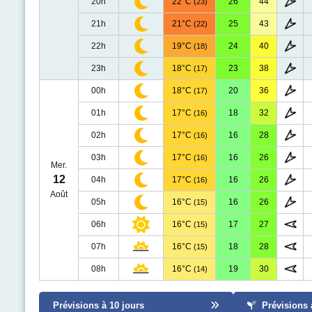
20h
22°C
26
44
(23)
21h
21°C
25
43
(22)
22h
19°C
24
40
(18)
23h
18°C
23
38
(17)
00h
18°C
20
36
(17)
01h
17°C
18
32
(16)
02h
17°C
16
28
(16)
03h
17°C
16
26
(16)
Mer.
12
04h
17°C
16
26
(16)
Août
05h
16°C
16
26
(15)
06h
16°C
17
27
(15)
07h
16°C
18
28
(15)
08h
16°C
19
30
(14)
Prévisions à 10 jours
Prévisions 