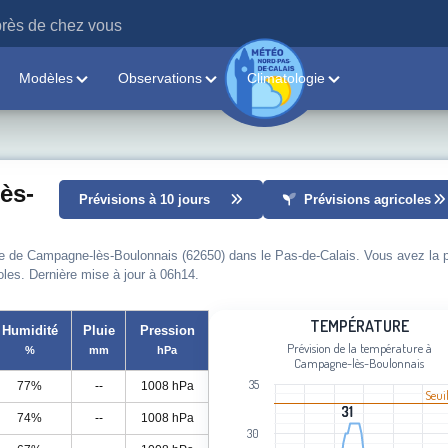
rès de chez vous
Modèles
Observations
Climatologie
ès-
Prévisions à 10 jours
Prévisions agricoles
lle de Campagne-lès-Boulonnais (62650) dans le Pas-de-Calais. Vous avez la p
coles. Dernière mise à jour à 06h14.
Température
TEMPÉRATURE
Humidité
Pluie
Pression
Prévision de la température à
%
mm
hPa
Line chart with 99 data points.
Campagne-lès-Boulonnais
Prévision de la température à Campa
35
77%
--
1008 hPa
Seui
View as data table, Température
31
31
74%
--
1008 hPa
The chart has 1 X axis displaying cat
30
The chart has 1 Y axis displaying Tem