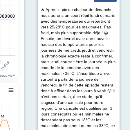
ul de précipitations (mm). Data ranges from -0.5 to 0.5.
🔥 Après le pic de chaleur de dimanche,
nous aurons un court répit lundi et mardi
0
0
0
0
0
0
0
0
0
0
0
0
avec des températures qui repartiront
vers 25/28°C pour les maximales. Pas
froid, mais plus supportable déjà ! 😁
Ensuite, on devrait avoir une nouvelle
hausse des températures pour les
journées de mercredi, jeudi et vendredi:
la chronologie exacte reste à confirmer,
12/08 01h
2h
mais jeudi pourrait être la journée la plus
chaude de la semaine avec des
maximales > 35°C. L'incertitude arrive
 meteo-npdc.fr
surtout à partir de la journée de
vendredi, la fin de cette épisode restera
donc à affiner dans les jours à venir 🙂 Il
n'est pas certain, à ce stade, qu'il
ulonnais
s'agisse d'une canicule pour notre
région. Une canicule est qualifiée par 3
les
jours consécutifs où les minimales ne
egories.
44
44
descendent pas sous 18°C et les
t (km/h). Data ranges from 2 to 44.
maximales atteignent au moins 33°C, ce