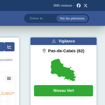
3685 visiteurs -
Voir les prévisions
Vigilance
Pas-de-Calais (62)
ossibilité
gne-lès-Boulonnais
Niveau Vert
l Tx. canicule
egories.
pérature (°C). Data ranges from 12 to 31.