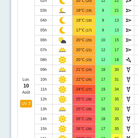
02h
20°C
12
21
(20)
03h
19°C
9
21
(19)
04h
18°C
9
13
(18)
05h
17°C
9
13
(17)
06h
20°C
10
15
(20)
07h
20°C
12
17
(21)
08h
20°C
12
18
(23)
09h
21°C
18
30
(24)
Lun.
10h
22°C
17
31
(26)
10
11h
24°C
19
34
(27)
Août
12h
25°C
17
35
(28)
UV
7
13h
25°C
16
33
(28)
14h
26°C
18
35
(29)
15h
26°C
17
35
(28)