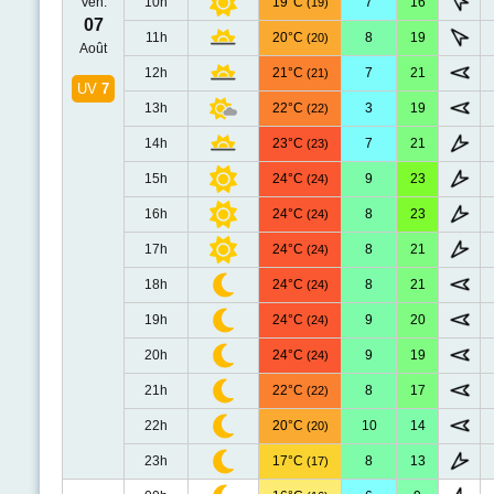
Ven.
10h
19°C
7
16
(19)
07
11h
20°C
8
19
(20)
Août
12h
21°C
7
21
(21)
UV
7
13h
22°C
3
19
(22)
14h
23°C
7
21
(23)
15h
24°C
9
23
(24)
16h
24°C
8
23
(24)
17h
24°C
8
21
(24)
18h
24°C
8
21
(24)
19h
24°C
9
20
(24)
20h
24°C
9
19
(24)
21h
22°C
8
17
(22)
22h
20°C
10
14
(20)
23h
17°C
8
13
(17)