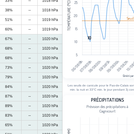
33%
--
1018 hPa
TEMPÉRATURE (°C)
25
38%
--
1018 hPa
20
Seuil
51%
--
1019 hPa
15
60%
--
1019 hPa
10
10
67%
--
1020 hPa
10
68%
--
1020 hPa
5
68%
--
1020 hPa
10/08
09/08 21h
09/08 06h
08/08 15h
08/08 00h
07/08 09h
06/08 18h
73%
--
1020 hPa
Généré par
79%
--
1020 hPa
End of interactive chart.
Les seuils de canicule pour le Pas-de-Calais so
84%
--
1020 hPa
min. la nuit et 33°C min. le jour pendant 3j con
87%
--
1020 hPa
Précipitations
PRÉCIPITATIONS
89%
--
1020 hPa
Prévision des précipitations à
Bar chart with 111 bars.
Cagnicourt
Prévision des précipitations à Cagnic
83%
--
1020 hPa
View as data table, Précipitations
65%
--
1020 hPa
The chart has 1 X axis displaying cat