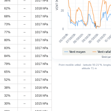
VENT (KM/H)
56%
--
1017 hPa
62%
--
1018 hPa
20
68%
--
1017 hPa
73%
--
1017 hPa
1
1
0
77%
--
1017 hPa
09/08 21h
06/08 18h
08/08 00h
09/08 06h
10/08
07/08 09h
08/08 15h
80%
--
1017 hPa
83%
--
1017 hPa
Vent moyen
Vent rafa
84%
--
1017 hPa
Généré par
End of interactive chart.
79%
--
1017 hPa
Point modèle utilisé : latitude 50.21°N, longit
altitude 71 m
65%
--
1017 hPa
52%
--
1017 hPa
38%
--
1016 hPa
32%
--
1016 hPa
30%
--
1015 hPa