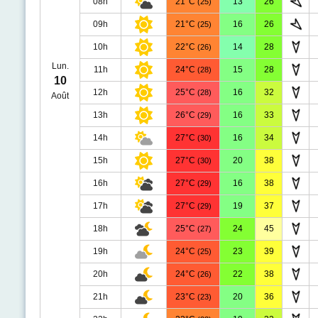
08h
21°C
13
26
(25)
09h
21°C
16
26
(25)
10h
22°C
14
28
(26)
Lun.
11h
24°C
15
28
(28)
10
12h
25°C
16
32
(28)
Août
13h
26°C
16
33
(29)
14h
27°C
16
34
(30)
15h
27°C
20
38
(30)
16h
27°C
16
38
(29)
17h
27°C
19
37
(29)
18h
25°C
24
45
(27)
19h
24°C
23
39
(25)
20h
24°C
22
38
(26)
21h
23°C
20
36
(23)