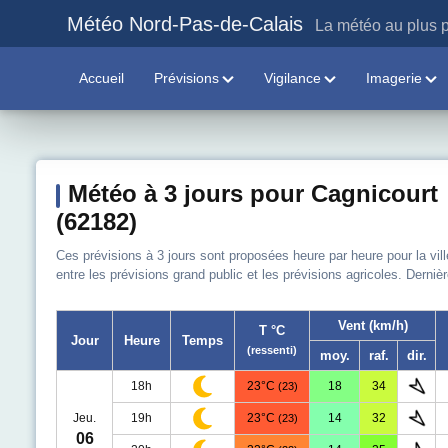
Météo Nord-Pas-de-Calais
La météo au plus p
Accueil
Prévisions
Vigilance
Imagerie
Météo à 3 jours pour Cagnicourt
(62182)
Ces prévisions à 3 jours sont proposées heure par heure pour la vil
entre les prévisions grand public et les prévisions agricoles. Derniè
Vent (km/h)
T °C
Jour
Heure
Temps
(ressenti)
moy.
raf.
dir.
18h
23°C
18
34
(23)
Jeu.
19h
23°C
14
32
(23)
06