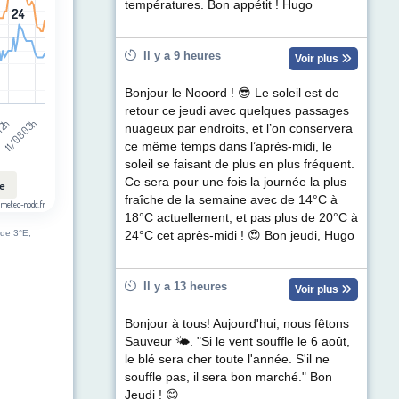
températures. Bon appétit ! Hugo
24
24
Il y a 9 heures
Voir plus
Bonjour le Nooord ! 😎 Le soleil est de
retour ce jeudi avec quelques passages
11/08 03h
 12h
nuageux par endroits, et l’on conservera
ce même temps dans l’après-midi, le
soleil se faisant de plus en plus fréquent.
Ce sera pour une fois la journée la plus
le
fraîche de la semaine avec de 14°C à
 meteo-npdc.fr
18°C actuellement, et pas plus de 20°C à
ude 3°E,
24°C cet après-midi ! 😍 Bon jeudi, Hugo
Il y a 13 heures
Voir plus
Bonjour à tous! Aujourd'hui, nous fêtons
Sauveur 🌤. "Si le vent souffle le 6 août,
le blé sera cher toute l'année. S'il ne
souffle pas, il sera bon marché." Bon
Jeudi ! 😊