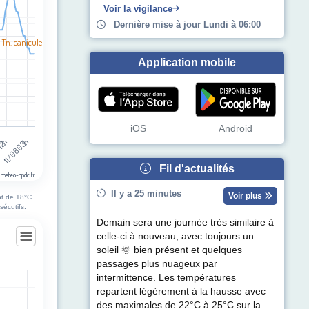
Voir la vigilance
Dernière mise à jour Lundi à 06:00
 Tn. canicule
Application mobile
iOS
Android
11/08 03h
 12h
Fil d'actualités
 meteo-npdc.fr
Il y a 25 minutes
Voir plus
nt de 18°C
sécutifs.
Demain sera une journée très similaire à
celle-ci à nouveau, avec toujours un
soleil 🌞 bien présent et quelques
ourt
passages plus nuageux par
intermittence. Les températures
repartent légèrement à la hausse avec
egories.
des maximales de 22°C à 25°C sur la