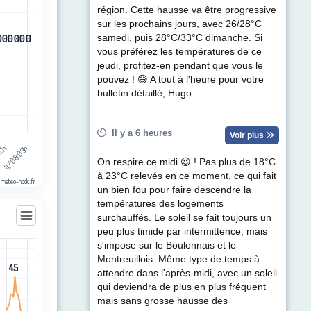
ul de précipitations (mm). Data ranges from -0.5 to 0.5.
région. Cette hausse va être progressive
sur les prochains jours, avec 26/28°C
0
0
0
0
0
0
0
0
0
0
0
0
samedi, puis 28°C/33°C dimanche. Si
vous préférez les températures de ce
jeudi, profitez-en pendant que vous le
pouvez ! 😅 A tout à l'heure pour votre
bulletin détaillé, Hugo
Il y a 6 heures
Voir plus
11/08 03h
12h
On respire ce midi 😍 ! Pas plus de 18°C
à 23°C relevés en ce moment, ce qui fait
 meteo-npdc.fr
un bien fou pour faire descendre la
températures des logements
surchauffés. Le soleil se fait toujours un
peu plus timide par intermittence, mais
s'impose sur le Boulonnais et le
Montreuillois. Même type de temps à
les
45
45
attendre dans l'après-midi, avec un soleil
egories.
qui deviendra de plus en plus fréquent
t (km/h). Data ranges from 0 to 45.
mais sans grosse hausse des