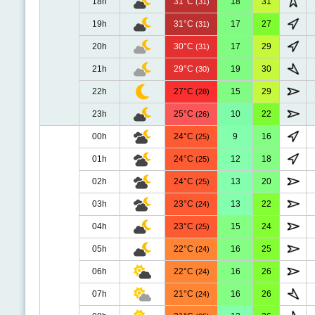
18h
31°C
18
31
(31)
19h
31°C
17
27
(31)
20h
30°C
17
29
(31)
21h
29°C
19
30
(30)
22h
27°C
15
29
(28)
23h
25°C
10
22
(26)
00h
24°C
9
16
(25)
01h
24°C
12
18
(25)
02h
24°C
13
20
(25)
03h
23°C
13
22
(24)
04h
23°C
15
24
(25)
05h
22°C
16
25
(24)
06h
22°C
16
26
(24)
07h
21°C
16
26
(24)