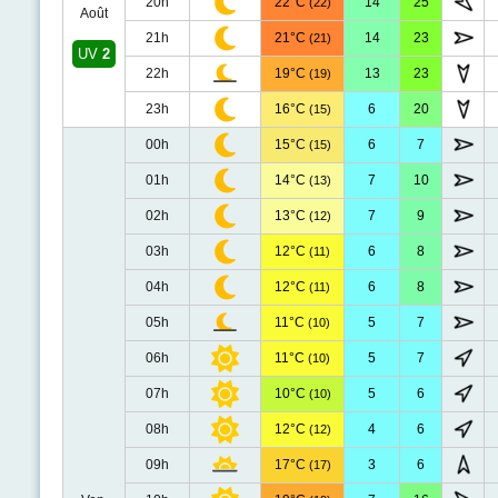
20h
22°C
14
25
(22)
Août
21h
21°C
14
23
(21)
UV
2
22h
19°C
13
23
(19)
23h
16°C
6
20
(15)
00h
15°C
6
7
(15)
01h
14°C
7
10
(13)
02h
13°C
7
9
(12)
03h
12°C
6
8
(11)
04h
12°C
6
8
(11)
05h
11°C
5
7
(10)
06h
11°C
5
7
(10)
07h
10°C
5
6
(10)
08h
12°C
4
6
(12)
09h
17°C
3
6
(17)