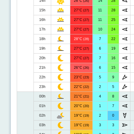
14h
26°C
14
28
(26)
15h
27°C
11
28
(27)
16h
27°C
11
25
(27)
17h
27°C
10
24
(27)
18h
28°C
7
22
(28)
19h
27°C
6
19
(27)
20h
27°C
7
16
(27)
21h
26°C
6
15
(26)
22h
23°C
5
9
(23)
23h
22°C
2
5
(22)
00h
21°C
4
8
(21)
01h
20°C
1
7
(20)
02h
19°C
2
0
(19)
03h
19°C
3
3
(19)