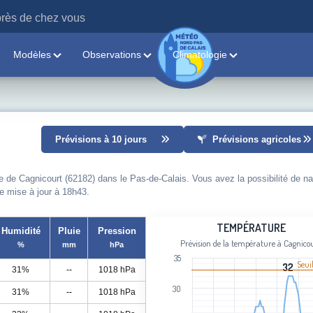
rès de chez vous
Modèles
Observations
Climatologie
Prévisions à 10 jours
Prévisions agricoles
le de Cagnicourt (62182) dans le Pas-de-Calais. Vous avez la possibilité de n
re mise à jour à 18h43.
Température
TEMPÉRATURE
Humidité
Pluie
Pression
Prévision de la température à Cagnico
%
mm
hPa
Line chart with 111 data points.
35
Prévision de la température à Cagnic
Seui
32
32
31%
--
1018 hPa
View as data table, Température
30
31%
--
1018 hPa
The chart has 1 X axis displaying cat
The chart has 1 Y axis displaying Tem