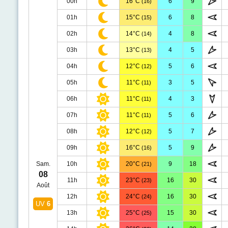
00h
16°C
6
9
(16)
01h
15°C
6
8
(15)
02h
14°C
4
8
(14)
03h
13°C
4
5
(13)
04h
12°C
5
6
(12)
05h
11°C
3
5
(11)
06h
11°C
4
3
(11)
07h
11°C
5
6
(11)
08h
12°C
5
7
(12)
09h
16°C
5
9
(16)
Sam.
10h
20°C
9
18
(21)
08
11h
23°C
16
30
(23)
Août
12h
24°C
16
30
(24)
UV
6
13h
25°C
15
30
(25)