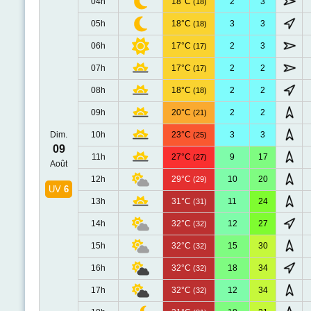
04h
18°C
2
3
(18)
05h
18°C
3
3
(18)
06h
17°C
2
3
(17)
07h
17°C
2
2
(17)
08h
18°C
2
2
(18)
09h
20°C
2
2
(21)
Dim.
10h
23°C
3
3
(25)
09
11h
27°C
9
17
(27)
Août
12h
29°C
10
20
(29)
UV
6
13h
31°C
11
24
(31)
14h
32°C
12
27
(32)
15h
32°C
15
30
(32)
16h
32°C
18
34
(32)
17h
32°C
12
34
(32)