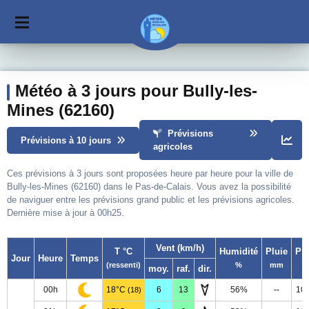
Météo à 3 jours pour Bully-les-
Mines (62160)
Prévisions
Prévisions à 10 jours
agricoles
Ces prévisions à 3 jours sont proposées heure par heure pour la ville de
Bully-les-Mines (62160) dans le Pas-de-Calais. Vous avez la possibilité
de naviguer entre les prévisions grand public et les prévisions agricoles.
Dernière mise à jour à 00h25.
Vent (km/h)
T °C
Humidité
Pluie
Pr
Jour
Heure
Temps
(ressenti)
%
mm
moy.
raf.
dir.
00h
18°C
6
13
56%
--
10
(18)