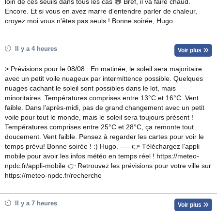
loin de ces seuils dans tous les cas 😅 Bref, il va faire chaud.
Encore. Et si vous en avez marre d'entendre parler de chaleur,
croyez moi vous n'êtes pas seuls ! Bonne soirée, Hugo
Il y a 4 heures
Voir plus
> Prévisions pour le 08/08 : En matinée, le soleil sera majoritaire
avec un petit voile nuageux par intermittence possible. Quelques
nuages cachant le soleil sont possibles dans le lot, mais
minoritaires. Températures comprises entre 13°C et 16°C. Vent
faible. Dans l'après-midi, pas de grand changement avec un petit
voile pour tout le monde, mais le soleil sera toujours présent !
Températures comprises entre 25°C et 28°C, ça remonte tout
doucement. Vent faible. Pensez à regarder les cartes pour voir le
temps prévu! Bonne soirée ! :) Hugo. ---- 👉 Téléchargez l'appli
mobile pour avoir les infos météo en temps réel ! https://meteo-
npdc.fr/appli-mobile 👉 Retrouvez les prévisions pour votre ville sur
https://meteo-npdc.fr/recherche
Il y a 7 heures
Voir plus