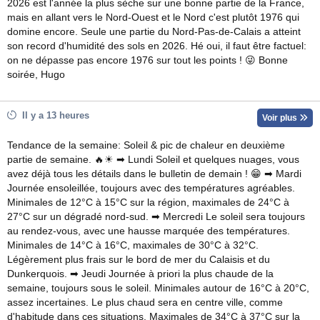
2026 est l'année la plus sèche sur une bonne partie de la France,
mais en allant vers le Nord-Ouest et le Nord c'est plutôt 1976 qui
domine encore. Seule une partie du Nord-Pas-de-Calais a atteint
son record d'humidité des sols en 2026. Hé oui, il faut être factuel:
on ne dépasse pas encore 1976 sur tout les points ! 😜 Bonne
soirée, Hugo
Il y a 13 heures
Voir plus
Tendance de la semaine: Soleil & pic de chaleur en deuxième
partie de semaine. 🔥☀ ➡ Lundi Soleil et quelques nuages, vous
avez déjà tous les détails dans le bulletin de demain ! 😁 ➡ Mardi
Journée ensoleillée, toujours avec des températures agréables.
Minimales de 12°C à 15°C sur la région, maximales de 24°C à
27°C sur un dégradé nord-sud. ➡ Mercredi Le soleil sera toujours
au rendez-vous, avec une hausse marquée des températures.
Minimales de 14°C à 16°C, maximales de 30°C à 32°C.
Légèrement plus frais sur le bord de mer du Calaisis et du
Dunkerquois. ➡ Jeudi Journée à priori la plus chaude de la
semaine, toujours sous le soleil. Minimales autour de 16°C à 20°C,
assez incertaines. Le plus chaud sera en centre ville, comme
d'habitude dans ces situations. Maximales de 34°C à 37°C sur la