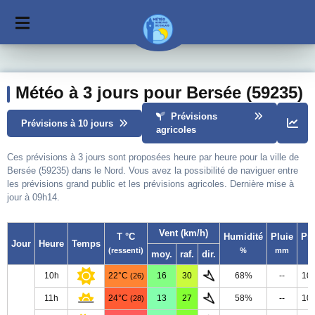
Météo à 3 jours pour Bersée (59235)
Prévisions
Prévisions à 10 jours
agricoles
Ces prévisions à 3 jours sont proposées heure par heure pour la ville de
Bersée (59235) dans le Nord. Vous avez la possibilité de naviguer entre
les prévisions grand public et les prévisions agricoles. Dernière mise à
jour à 09h14.
Vent (km/h)
T °C
Humidité
Pluie
Pr
Jour
Heure
Temps
(ressenti)
%
mm
moy.
raf.
dir.
10h
22°C
16
30
68%
--
10
(26)
11h
24°C
13
27
58%
--
10
(28)