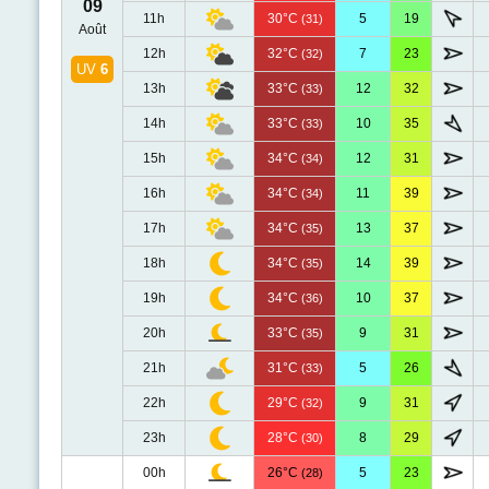
09
11h
30°C
5
19
(31)
Août
12h
32°C
7
23
(32)
UV
6
13h
33°C
12
32
(33)
14h
33°C
10
35
(33)
15h
34°C
12
31
(34)
16h
34°C
11
39
(34)
17h
34°C
13
37
(35)
18h
34°C
14
39
(35)
19h
34°C
10
37
(36)
20h
33°C
9
31
(35)
21h
31°C
5
26
(33)
22h
29°C
9
31
(32)
23h
28°C
8
29
(30)
00h
26°C
5
23
(28)