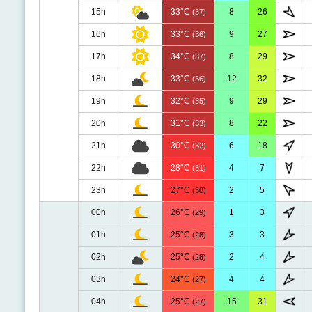
15h
33°C
8
26
(37)
16h
33°C
9
27
(36)
17h
34°C
8
29
(37)
18h
33°C
12
32
(36)
19h
32°C
9
29
(35)
20h
31°C
8
22
(33)
21h
30°C
6
18
(32)
22h
28°C
4
7
(31)
23h
27°C
2
5
(30)
00h
26°C
1
3
(29)
01h
25°C
3
3
(28)
02h
25°C
2
4
(28)
03h
24°C
4
4
(27)
04h
25°C
15
31
(27)