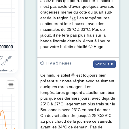
assez épais qui pourra cacher le soleil. Il
n'est pas exclu d'avoir quelques averses
orageuses même du côté du quart sud-
est de la région ! ⛈ Les températures
continueront leur hausse, avec des
maximales de 29°C à 33°C. Pas de
jaloux, il ne fera pas plus frais sur la
bande littorale demain. A tout à l'heure
0
0
0
0
0
0
0
0
0
0
0
0
pour votre bulletin détaillé 🙂 Hugo
 12h
13/08 03h
Il y a 5 heures
Voir plus
 meteo-npdc.fr
Ce midi, le soleil 🌞 est toujours bien
présent sur notre région avec seulement
quelques rares nuages. Les
températures grimpent actuellement bien
plus que ces derniers jours, avec déjà de
les
25°C à 27°C, légèrement plus frais sur le
egories.
Boulonnais avec 23°C en bord de mer.
On devrait atteindre jusqu'à 28°C/29°C
t (km/h). Data ranges from 1 to 39.
au plus chaud de la journée ce samedi,
avant les 34°C de demain. Pas de