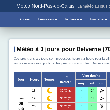
Météo Nord-Pas-de-Calais
La météo au plus p
Accueil
Prévisions
Vigilance
Imagerie
Météo à 3 jours pour Belverne (7
Ces prévisions à 3 jours sont proposées heure par heure pour la vil
les prévisions grand public et les prévisions agricoles. Dernière mis
Vent (km/h)
T °C
Jour
Heure
Temps
(ressenti)
moy.
raf.
dir.
18h
32°C
4
14
(33)
Sam.
19h
31°C
4
11
(32)
08
20h
31°C
3
10
(32)
Août