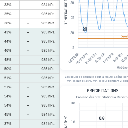
TEMPÉRATURE (°C)
30
33%
--
984 hPa
35%
--
985 hPa
25
38%
--
985 hPa
20
20
43%
--
985 hPa
20
Seuil
44%
--
985 hPa
15
46%
--
985 hPa
12/08
11/08 21h
11/08 06h
10/08 15h
10/08 00h
09/08 09h
08/08 18h
48%
--
985 hPa
Généré par
50%
--
985 hPa
End of interactive chart.
Les seuils de canicule pour la Haute-Saône so
51%
--
985 hPa
min. la nuit et 34°C min. le jour pendant 3j con
51%
--
985 hPa
Précipitations
PRÉCIPITATIONS
54%
--
985 hPa
Prévision des précipitations à Belvern
Bar chart with 111 bars.
0.8
Prévision des précipitations à Belver
54%
--
985 hPa
View as data table, Précipitations
45%
--
984 hPa
0.6
0.6
The chart has 1 X axis displaying cat
0.6
37%
--
984 hPa
The chart has 1 Y axis displaying Cum