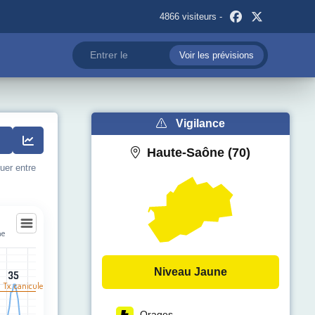
4866 visiteurs -
Voir les prévisions
Vigilance
Haute-Saône (70)
uer entre
ne
ne
Niveau Jaune
35
35
egories.
l Tx. canicule
pérature (°C). Data ranges from 20 to 35.
Orages