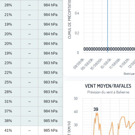
CUMUL DE PRÉCIPITATIONS (MM)
28%
--
984 hPa
0.4
21%
--
984 hPa
19%
--
984 hPa
0.2
20%
--
984 hPa
20%
--
984 hPa
0
0
0
0
0
0
0
0
0
0
0
0
0
0
0
0
0
0
0
0
0
0
0
0
0
0
0
0
0
0
0
0
0
0
0
0
0
0
0
0
0
0
0
19%
--
984 hPa
08/08 18h
09/08 09h
10/08 00h
10/08 15h
11/08 06h
11/08 21h
12/08
23%
--
983 hPa
22%
--
983 hPa
Généré par
End of interactive chart.
25%
--
983 hPa
Vent moyen/rafales
VENT MOYEN/RAFALES
Prévision du vent à Belverne
28%
--
983 hPa
Line chart with 2 lines.
50
Prévision du vent à Belverne
31%
--
983 hPa
View as data table, Vent moyen/rafa
39
39
37%
--
984 hPa
40
The chart has 1 X axis displaying cat
38%
--
985 hPa
The chart has 1 Y axis displaying Ven
VENT (KM/H)
30
41%
--
985 hPa