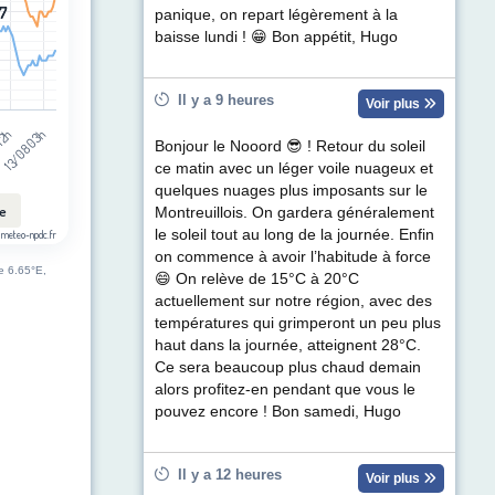
17
17
panique, on repart légèrement à la
baisse lundi ! 😁 Bon appétit, Hugo
Il y a 9 heures
Voir plus
13/08 03h
 12h
Bonjour le Nooord 😎 ! Retour du soleil
ce matin avec un léger voile nuageux et
quelques nuages plus imposants sur le
le
Montreuillois. On gardera généralement
le soleil tout au long de la journée. Enfin
 meteo-npdc.fr
on commence à avoir l’habitude à force
de 6.65°E,
😄 On relève de 15°C à 20°C
actuellement sur notre région, avec des
températures qui grimperont un peu plus
haut dans la journée, atteignent 28°C.
Ce sera beaucoup plus chaud demain
alors profitez-en pendant que vous le
pouvez encore ! Bon samedi, Hugo
Il y a 12 heures
Voir plus