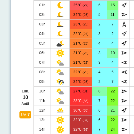
01h
25°C
6
15
(27)
02h
24°C
5
11
(26)
03h
23°C
2
7
(25)
04h
22°C
3
2
(24)
05h
21°C
4
4
(23)
06h
21°C
3
10
(23)
07h
21°C
3
4
(23)
08h
22°C
4
5
(25)
09h
24°C
2
7
(26)
Lun.
10h
27°C
8
22
(31)
10
11h
28°C
7
22
(33)
Août
12h
30°C
6
21
(35)
UV
7
13h
32°C
6
22
(37)
14h
32°C
7
24
(36)