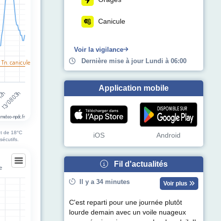
Canicule
Voir la vigilance
Dernière mise à jour Lundi à 06:00
 Tn. canicule
Application mobile
13/08 03h
 12h
 meteo-npdc.fr
nt de 18°C
iOS
Android
sécutifs.
Fil d'actualités
e
ne
Il y a 34 minutes
Voir plus
C'est reparti pour une journée plutôt
egories.
lourde demain avec un voile nuageux
ul de précipitations (mm). Data ranges from 0 to 0.6.