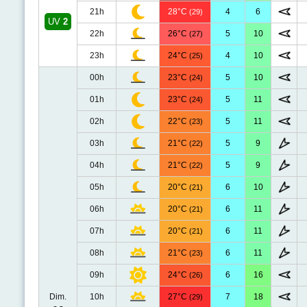
21h
28°C
4
6
(29)
UV
2
22h
26°C
5
10
(27)
23h
24°C
4
10
(25)
00h
23°C
5
10
(24)
01h
23°C
5
11
(24)
02h
22°C
5
11
(23)
03h
21°C
5
9
(22)
04h
21°C
5
9
(22)
05h
20°C
6
10
(21)
06h
20°C
6
11
(21)
07h
20°C
6
11
(21)
08h
21°C
6
11
(23)
09h
24°C
6
16
(26)
Dim.
10h
27°C
7
18
(29)