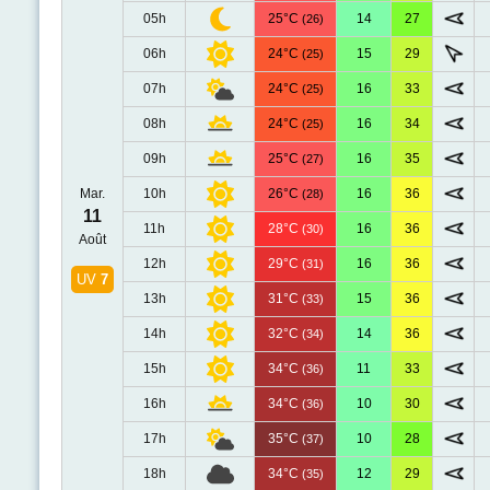
05h
25°C
14
27
(26)
06h
24°C
15
29
(25)
07h
24°C
16
33
(25)
08h
24°C
16
34
(25)
09h
25°C
16
35
(27)
Mar.
10h
26°C
16
36
(28)
11
11h
28°C
16
36
(30)
Août
12h
29°C
16
36
(31)
UV
7
13h
31°C
15
36
(33)
14h
32°C
14
36
(34)
15h
34°C
11
33
(36)
16h
34°C
10
30
(36)
17h
35°C
10
28
(37)
18h
34°C
12
29
(35)