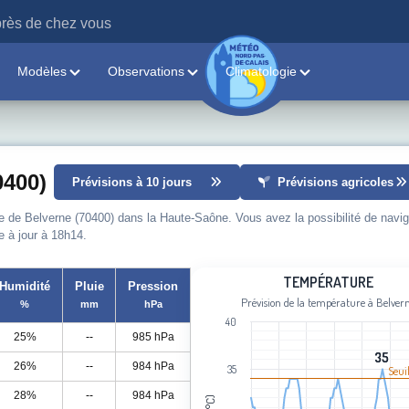
rès de chez vous
Modèles
Observations
Climatologie
0400)
Prévisions à 10 jours
Prévisions agricoles
le de Belverne (70400) dans la Haute-Saône. Vous avez la possibilité de navig
e à jour à 18h14.
Température
TEMPÉRATURE
Humidité
Pluie
Pression
Prévision de la température à Belver
%
mm
hPa
Line chart with 111 data points.
40
Prévision de la température à Belver
25%
--
985 hPa
View as data table, Température
35
35
26%
--
984 hPa
35
The chart has 1 X axis displaying cat
Seui
The chart has 1 Y axis displaying Tem
28%
--
984 hPa