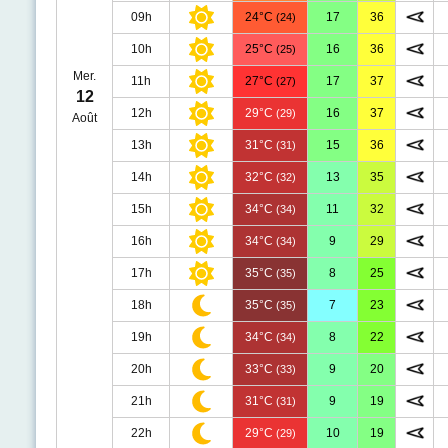
09h
24°C
17
36
(24)
10h
25°C
16
36
(25)
Mer.
11h
27°C
17
37
(27)
12
12h
29°C
16
37
(29)
Août
13h
31°C
15
36
(31)
14h
32°C
13
35
(32)
15h
34°C
11
32
(34)
16h
34°C
9
29
(34)
17h
35°C
8
25
(35)
18h
35°C
7
23
(35)
19h
34°C
8
22
(34)
20h
33°C
9
20
(33)
21h
31°C
9
19
(31)
22h
29°C
10
19
(29)