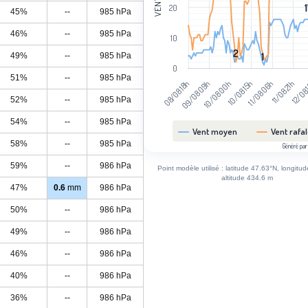
20
45%
--
985 hPa
46%
--
985 hPa
10
2
2
49%
--
985 hPa
1
1
0
51%
--
985 hPa
11/08 21h
08/08 18h
10/08 00h
11/08 06h
12/08
09/08 09h
10/08 15h
52%
--
985 hPa
54%
--
985 hPa
Vent moyen
Vent rafa
58%
--
985 hPa
Généré par
End of interactive chart.
59%
--
986 hPa
Point modèle utilisé : latitude 47.63°N, longitu
altitude 434.6 m
47%
0.6
mm
986 hPa
50%
--
986 hPa
49%
--
986 hPa
46%
--
986 hPa
40%
--
986 hPa
36%
--
986 hPa