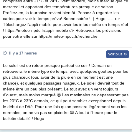
comprises entre 21°C et 24°C. Vent modéré, moins marqué que ce
mercredi et apportant des températures presque de saison.
Profitez-en, la fournaise revient bientôt. Pensez à regarder les
cartes pour voir le temps prévu! Bonne soirée ! :) Hugo. ---- 👉
Téléchargez l'appli mobile pour avoir les infos météo en temps réel
! https://meteo-npdc.fr/appli-mobile 👉 Retrouvez les prévisions
pour votre ville sur https://meteo-npdc.fr/recherche
Il y a 17 heures
Voir plus
Le soleil est de retour presque partout ce soir ! Demain on
retrouvera le même type de temps, avec quelques gouttes pour les
plus chanceux (oui, avoir de la pluie en ce moment est une
chance), et quelques passages nuageux. Le soleil devrait tout de
même être un peu plus présent. Le tout avec un vent toujours
d'ouest, mais moins marqué 🙂 Les maximales ne dépasseront pas
les 20°C à 23°C demain, ce qui peut sembler exceptionnel depuis
le début de l'été. Pour une fois qu'on passera légèrement sous les
normales, on ne va pas se plaindre 😁 A tout à l'heure pour le
bulletin détaillé ! Hugo