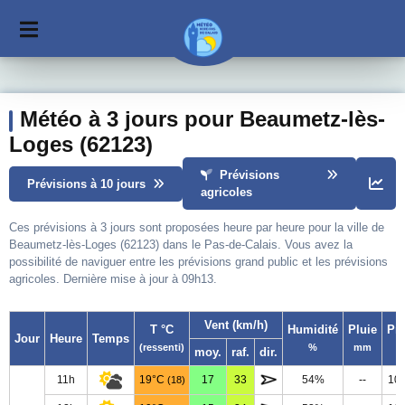
Météo à 3 jours pour Beaumetz-lès-
Loges (62123)
Prévisions
Prévisions à 10 jours
agricoles
Ces prévisions à 3 jours sont proposées heure par heure pour la ville de
Beaumetz-lès-Loges (62123) dans le Pas-de-Calais. Vous avez la
possibilité de naviguer entre les prévisions grand public et les prévisions
agricoles. Dernière mise à jour à 09h13.
Vent (km/h)
T °C
Humidité
Pluie
Pr
Jour
Heure
Temps
(ressenti)
%
mm
moy.
raf.
dir.
11h
19°C
17
33
54%
--
10
(18)