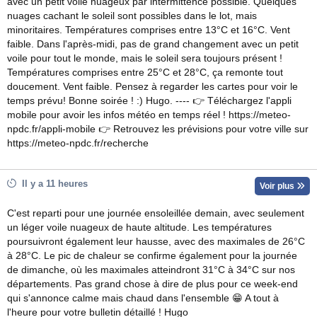
avec un petit voile nuageux par intermittence possible. Quelques
nuages cachant le soleil sont possibles dans le lot, mais
minoritaires. Températures comprises entre 13°C et 16°C. Vent
faible. Dans l'après-midi, pas de grand changement avec un petit
voile pour tout le monde, mais le soleil sera toujours présent !
Températures comprises entre 25°C et 28°C, ça remonte tout
doucement. Vent faible. Pensez à regarder les cartes pour voir le
temps prévu! Bonne soirée ! :) Hugo. ---- 👉 Téléchargez l'appli
mobile pour avoir les infos météo en temps réel ! https://meteo-
npdc.fr/appli-mobile 👉 Retrouvez les prévisions pour votre ville sur
https://meteo-npdc.fr/recherche
Il y a 11 heures
Voir plus
C'est reparti pour une journée ensoleillée demain, avec seulement
un léger voile nuageux de haute altitude. Les températures
poursuivront également leur hausse, avec des maximales de 26°C
à 28°C. Le pic de chaleur se confirme également pour la journée
de dimanche, où les maximales atteindront 31°C à 34°C sur nos
départements. Pas grand chose à dire de plus pour ce week-end
qui s'annonce calme mais chaud dans l'ensemble 😁 A tout à
l'heure pour votre bulletin détaillé ! Hugo