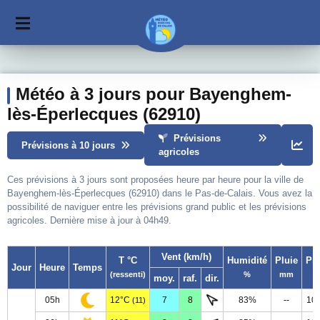
Météo à 3 jours pour Bayenghem-
lès-Éperlecques (62910)
Prévisions
Prévisions à 10 jours
agricoles
Ces prévisions à 3 jours sont proposées heure par heure pour la ville de
Bayenghem-lès-Éperlecques (62910) dans le Pas-de-Calais. Vous avez la
possibilité de naviguer entre les prévisions grand public et les prévisions
agricoles. Dernière mise à jour à 04h49.
Vent (km/h)
T °C
Humidité
Pluie
Pr
Jour
Heure
Temps
(ressenti)
%
mm
moy.
raf.
dir.
05h
12°C
7
8
83%
--
10
(11)