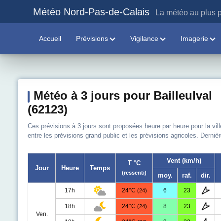
Météo Nord-Pas-de-Calais
La météo au plus p
Accueil
Prévisions
Vigilance
Imagerie
Météo à 3 jours pour Bailleulval
(62123)
Ces prévisions à 3 jours sont proposées heure par heure pour la vill
entre les prévisions grand public et les prévisions agricoles. Derniè
Vent (km/h)
T °C
Jour
Heure
Temps
(ressenti)
moy.
raf.
dir.
17h
24°C
6
23
(24)
18h
24°C
8
23
(24)
Ven.