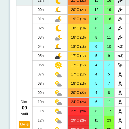
23h
21°C
11
16
(21)
00h
20°C
12
19
(21)
01h
19°C
10
16
(19)
02h
18°C
8
14
(18)
03h
18°C
8
11
(18)
04h
18°C
6
10
(18)
05h
17°C
5
9
(17)
06h
17°C
4
7
(17)
07h
17°C
4
5
(17)
08h
18°C
5
7
(18)
09h
20°C
4
8
(22)
Dim.
10h
24°C
6
11
(25)
09
11h
27°C
8
17
(28)
Août
12h
29°C
11
23
(29)
UV
6