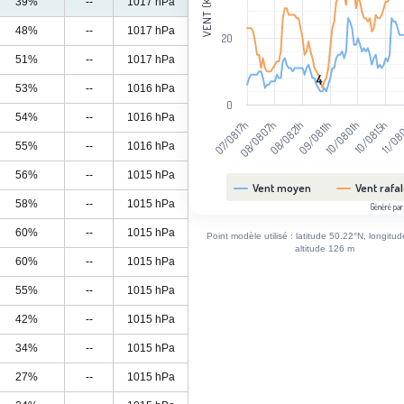
VENT (KM/H)
39%
--
1017 hPa
48%
--
1017 hPa
20
51%
--
1017 hPa
4
4
53%
--
1016 hPa
0
54%
--
1016 hPa
11/08
10/08 15h
10/08 01h
09/08 11h
08/08 21h
08/08 07h
07/08 17h
55%
--
1016 hPa
56%
--
1015 hPa
Vent moyen
Vent rafa
58%
--
1015 hPa
Généré par
End of interactive chart.
60%
--
1015 hPa
Point modèle utilisé : latitude 50.22°N, longitu
altitude 126 m
60%
--
1015 hPa
55%
--
1015 hPa
42%
--
1015 hPa
34%
--
1015 hPa
27%
--
1015 hPa