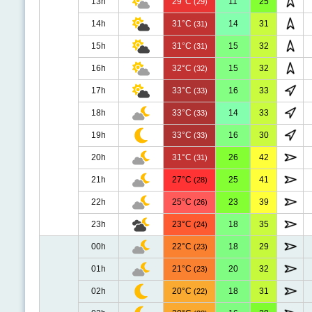
13h
29°C
11
25
(29)
14h
31°C
14
31
(31)
15h
31°C
15
32
(31)
16h
32°C
15
32
(32)
17h
33°C
16
33
(33)
18h
33°C
14
33
(33)
19h
33°C
16
30
(33)
20h
31°C
26
42
(31)
21h
27°C
25
41
(28)
22h
25°C
23
39
(26)
23h
23°C
18
35
(24)
00h
22°C
18
29
(23)
01h
21°C
20
32
(23)
02h
20°C
18
31
(22)