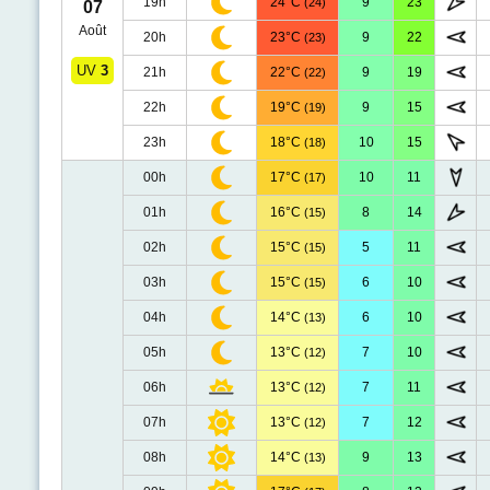
19h
24°C
9
23
(24)
07
Août
20h
23°C
9
22
(23)
UV
3
21h
22°C
9
19
(22)
22h
19°C
9
15
(19)
23h
18°C
10
15
(18)
00h
17°C
10
11
(17)
01h
16°C
8
14
(15)
02h
15°C
5
11
(15)
03h
15°C
6
10
(15)
04h
14°C
6
10
(13)
05h
13°C
7
10
(12)
06h
13°C
7
11
(12)
07h
13°C
7
12
(12)
08h
14°C
9
13
(13)