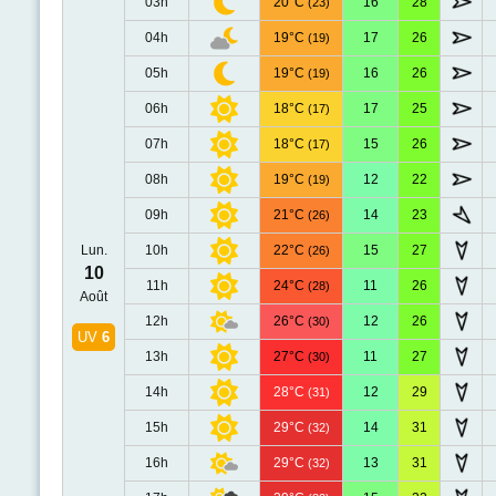
03h
20°C
16
28
(23)
04h
19°C
17
26
(19)
05h
19°C
16
26
(19)
06h
18°C
17
25
(17)
07h
18°C
15
26
(17)
08h
19°C
12
22
(19)
09h
21°C
14
23
(26)
Lun.
10h
22°C
15
27
(26)
10
11h
24°C
11
26
(28)
Août
12h
26°C
12
26
(30)
UV
6
13h
27°C
11
27
(30)
14h
28°C
12
29
(31)
15h
29°C
14
31
(32)
16h
29°C
13
31
(32)