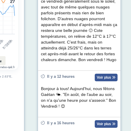
27
27
ce vendredi généralement sous le soleil,
avec tout de même quelques nuages
parfois présents mais rien de bien
folichon. D’autres nuages pourront
apparaître en début d’après-midi mais ça
restera une belle journée 🙂 Cote
températures, on relève de 12°C à 17°C
11/08 19h
 05h
actuellement. C’est frais, mais on
atteindra déjà 25/26°C dans les terres
cet après-midi avant le retour des fortes
chaleurs dimanche. Bon vendredi ! Hugo
le
 meteo-npdc.fr
Il y a 12 heures
de 2.63°E,
Voir plus
Bonjour à tous! Aujourd'hui, nous fêtons
Gaétan 🌤. "En août, de l'aube au soir,
on n'a qu'une heure pour s'asseoir." Bon
Vendredi ! 😊
Il y a 16 heures
Voir plus