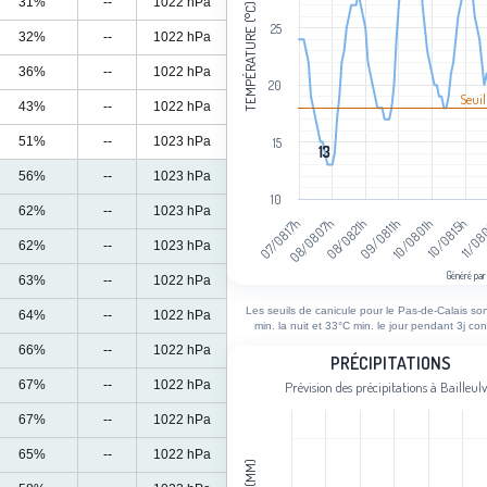
31%
--
1022 hPa
TEMPÉRATURE (°C)
25
32%
--
1022 hPa
36%
--
1022 hPa
20
Seuil
43%
--
1022 hPa
51%
--
1023 hPa
15
13
13
56%
--
1023 hPa
10
62%
--
1023 hPa
10/08 01h
08/08 07h
10/08 15h
08/08 21h
11/08
09/08 11h
07/08 17h
62%
--
1023 hPa
Généré par
63%
--
1022 hPa
End of interactive chart.
Les seuils de canicule pour le Pas-de-Calais so
64%
--
1022 hPa
min. la nuit et 33°C min. le jour pendant 3j con
66%
--
1022 hPa
Précipitations
PRÉCIPITATIONS
67%
--
1022 hPa
Prévision des précipitations à Bailleulv
Bar chart with 103 bars.
Prévision des précipitations à Bailleul
67%
--
1022 hPa
View as data table, Précipitations
65%
--
1022 hPa
The chart has 1 X axis displaying cat