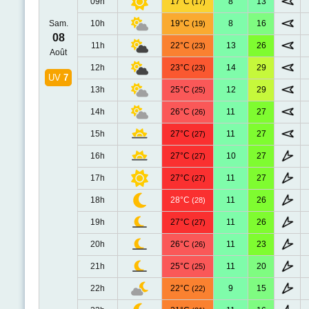
09h
17°C
8
13
(17)
Sam.
10h
19°C
8
16
(19)
08
11h
22°C
13
26
(23)
Août
12h
23°C
14
29
(23)
UV
7
13h
25°C
12
29
(25)
14h
26°C
11
27
(26)
15h
27°C
11
27
(27)
16h
27°C
10
27
(27)
17h
27°C
11
27
(27)
18h
28°C
11
26
(28)
19h
27°C
11
26
(27)
20h
26°C
11
23
(26)
21h
25°C
11
20
(25)
22h
22°C
9
15
(22)