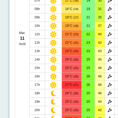
07h
17°C
19
30
(16)
08h
16°C
19
31
(14)
09h
18°C
21
35
(17)
10h
19°C
21
37
(18)
Mar.
11h
21°C
22
40
(23)
11
12h
22°C
23
42
(22)
Août
13h
23°C
23
43
(23)
14h
25°C
25
45
(26)
15h
25°C
25
46
(25)
16h
26°C
26
46
(26)
17h
27°C
26
46
(27)
18h
26°C
25
46
(26)
19h
25°C
25
44
(25)
20h
25°C
25
42
(25)