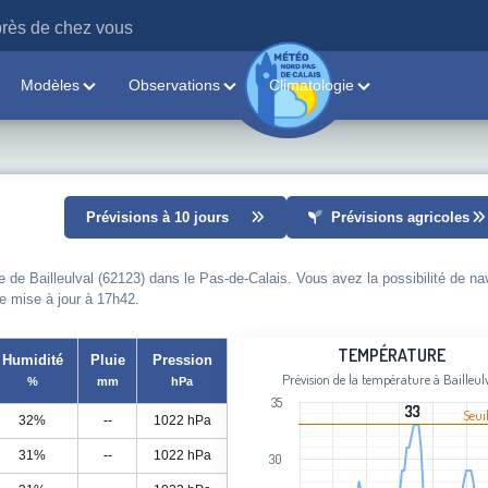
rès de chez vous
Modèles
Observations
Climatologie
Prévisions à 10 jours
Prévisions agricoles
e de Bailleulval (62123) dans le Pas-de-Calais. Vous avez la possibilité de na
re mise à jour à 17h42.
Température
TEMPÉRATURE
Humidité
Pluie
Pression
Prévision de la température à Bailleul
%
mm
hPa
Line chart with 103 data points.
35
Prévision de la température à Bailleul
33
33
Seui
32%
--
1022 hPa
View as data table, Température
31%
--
1022 hPa
30
The chart has 1 X axis displaying cat
The chart has 1 Y axis displaying Tem