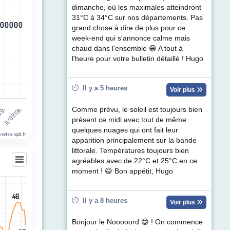
ul de précipitations (mm). Data ranges from -0.5 to 0.5.
dimanche, où les maximales atteindront
31°C à 34°C sur nos départements. Pas
0
0
0
0
0
0
0
0
0
0
grand chose à dire de plus pour ce
week-end qui s'annonce calme mais
chaud dans l'ensemble 😁 A tout à
l'heure pour votre bulletin détaillé ! Hugo
Il y a 5 heures
Voir plus
 05h
11/08 19h
Comme prévu, le soleil est toujours bien
présent ce midi avec tout de même
quelques nuages qui ont fait leur
 meteo-npdc.fr
apparition principalement sur la bande
littorale. Températures toujours bien
agréables avec de 22°C et 25°C en ce
moment ! 😄 Bon appétit, Hugo
les
46
46
Il y a 8 heures
Voir plus
egories.
t (km/h). Data ranges from 4 to 46.
Bonjour le Nooooord 😄 ! On commence