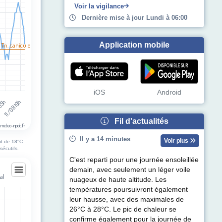
Voir la vigilance
Dernière mise à jour Lundi à 06:00
Application mobile
 Tn. canicule
iOS
Android
 05h
11/08 19h
Fil d'actualités
 meteo-npdc.fr
Il y a 14 minutes
Voir plus
nt de 18°C
sécutifs.
C'est reparti pour une journée ensoleillée
demain, avec seulement un léger voile
al
nuageux de haute altitude. Les
val
températures poursuivront également
leur hausse, avec des maximales de
26°C à 28°C. Le pic de chaleur se
egories.
confirme également pour la journée de