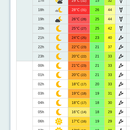
17h
29°C
15
32
(32)
18h
28°C
26
44
(31)
19h
26°C
25
44
(28)
20h
25°C
25
42
(27)
21h
24°C
23
40
(25)
22h
22°C
21
37
(23)
23h
20°C
21
33
(22)
00h
21°C
21
33
(23)
01h
20°C
21
33
(22)
02h
18°C
20
33
(17)
03h
19°C
19
31
(18)
04h
18°C
18
30
(17)
05h
16°C
18
29
(14)
06h
17°C
19
29
(16)