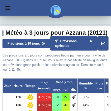
Météo à 3 jours pour Azzana (20121)
Prévisions
Prévisions à 10 jours
agricoles
Ces prévisions à 3 jours sont proposées heure par heure pour la ville de
Azzana (20121) dans la Corse. Vous avez la possibilité de naviguer entre
les prévisions grand public et les prévisions agricoles. Dernière mise à
jour à 11h45.
Vent (km/h)
T °C
Humidité
Pluie
Pr
Jour
Heure
Temps
(ressenti)
%
mm
moy.
raf.
dir.
12h
30°C
10
27
50%
--
98
(36)
13h
31°C
12
30
44%
--
98
(36)