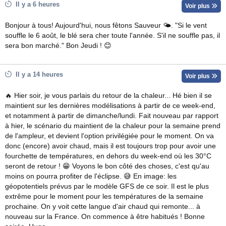
Il y a 6 heures
Voir plus
Bonjour à tous! Aujourd'hui, nous fêtons Sauveur 🌤. "Si le vent
souffle le 6 août, le blé sera cher toute l'année. S'il ne souffle pas, il
sera bon marché." Bon Jeudi ! 😊
Il y a 14 heures
Voir plus
🔥 Hier soir, je vous parlais du retour de la chaleur... Hé bien il se
maintient sur les dernières modélisations à partir de ce week-end,
et notamment à partir de dimanche/lundi. Fait nouveau par rapport
à hier, le scénario du maintient de la chaleur pour la semaine prend
de l'ampleur, et devient l'option privilégiée pour le moment. On va
donc (encore) avoir chaud, mais il est toujours trop pour avoir une
fourchette de températures, en dehors du week-end où les 30°C
seront de retour ! 😁 Voyons le bon côté des choses, c'est qu'au
moins on pourra profiter de l'éclipse. 😅 En image: les
géopotentiels prévus par le modèle GFS de ce soir. Il est le plus
extrême pour le moment pour les températures de la semaine
prochaine. On y voit cette langue d'air chaud qui remonte... à
nouveau sur la France. On commence à être habitués ! Bonne