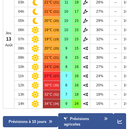
03h
21°C
11
19
26%
--
10
(21)
04h
21°C
10
17
27%
--
10
(21)
05h
20°C
10
15
29%
--
10
(20)
06h
19°C
10
15
30%
--
10
(19)
Jeu.
13
07h
19°C
10
15
32%
--
10
(19)
Août
08h
20°C
9
15
32%
--
10
(20)
09h
21°C
8
15
30%
--
10
(21)
10h
24°C
8
16
27%
--
10
(24)
11h
27°C
7
16
24%
--
10
(27)
12h
30°C
6
16
20%
--
10
(30)
13h
32°C
7
18
18%
--
10
(32)
14h
34°C
9
24
16%
--
10
(34)
Prévisions
Prévisions à 10 jours
agricoles