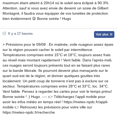
maximum étant atteint à 20h14 où le soleil sera éclipsé à 90.3%.
Attention, sauf si vous avez envie de devenir un sosie de Gilbert
Montagné, il faudra vous équipper de vos lunettes de protection
bien évidemment 😜 Bonne soirée ! Hugo
Il y a 17 heures
Voir plus
> Prévisions pour le 09/08 : En matinée, voile nuageux assez épais
sur la région pouvant cacher le soleil par intermittence.
Températures comprises entre 15°C et 18°C, toujours assez frais
au réveil mais montant rapidement ! Vent faible. Dans l'après-midi,
ces nuages seront toujours présents tout en se faisant plus rares
sur la bande littorale. Ils pourront devenir plus menaçants sur le
quart sud-est de la région, et donner quelques gouttes très
localement. Un petit coup de tonnerre n'est pas à exclure sur ce
secteur. Températures comprises entre 28°C et 33°C, loc. 34°C.
Vent faible. Pensez à regarder les cartes pour voir le temps prévu!
Bonne soirée ! :) Hugo. ---- 👉 Téléchargez l'appli mobile pour
avoir les infos météo en temps réel ! https://meteo-npdc.fr/appli-
mobile 👉 Retrouvez les prévisions pour votre ville sur
https://meteo-npdc.fr/recherche