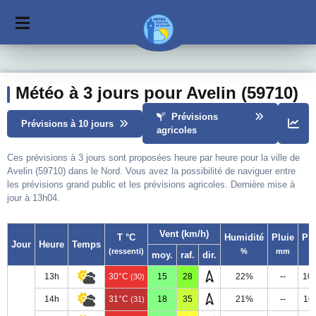
Météo à 3 jours pour Avelin (59710)
Prévisions
Prévisions à 10 jours
agricoles
Ces prévisions à 3 jours sont proposées heure par heure pour la ville de
Avelin (59710) dans le Nord. Vous avez la possibilité de naviguer entre
les prévisions grand public et les prévisions agricoles. Dernière mise à
jour à 13h04.
Vent (km/h)
T °C
Humidité
Pluie
Pr
Jour
Heure
Temps
(ressenti)
%
mm
moy.
raf.
dir.
13h
30°C
15
28
22%
--
10
(30)
14h
31°C
18
35
21%
--
10
(31)