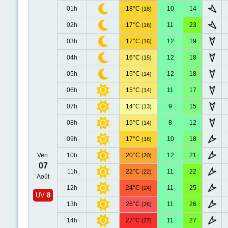
01h
18°C
10
14
(18)
02h
17°C
11
23
(16)
03h
17°C
12
19
(16)
04h
16°C
12
18
(15)
05h
15°C
12
18
(14)
06h
15°C
11
17
(14)
07h
14°C
9
15
(13)
08h
15°C
8
12
(14)
09h
17°C
10
18
(16)
Ven.
10h
20°C
12
21
(20)
07
11h
22°C
11
22
(22)
Août
12h
24°C
11
25
(24)
UV
8
13h
26°C
11
26
(26)
14h
27°C
11
27
(27)