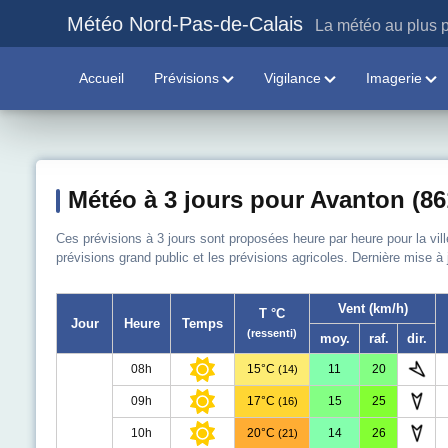
Météo Nord-Pas-de-Calais
La météo au plus p
Accueil
Prévisions
Vigilance
Imagerie
Météo à 3 jours pour Avanton (86
Ces prévisions à 3 jours sont proposées heure par heure pour la vil
prévisions grand public et les prévisions agricoles. Dernière mise à
Vent (km/h)
T °C
Jour
Heure
Temps
(ressenti)
moy.
raf.
dir.
08h
15°C
11
20
(14)
09h
17°C
15
25
(16)
10h
20°C
14
26
(21)