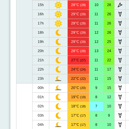
15h
28°C
10
26
(28)
16h
29°C
11
26
(29)
17h
29°C
11
26
(29)
18h
29°C
12
26
(29)
19h
29°C
12
25
(29)
20h
28°C
13
24
(28)
21h
27°C
11
22
(27)
22h
24°C
11
17
(24)
23h
22°C
11
15
(22)
00h
20°C
9
15
(20)
01h
19°C
8
12
(19)
02h
18°C
7
10
(18)
03h
17°C
8
9
(17)
04h
17°C
8
10
(17)