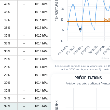
TEMPÉRATURE (°C)
49%
--
1015 hPa
25
45%
--
1015 hPa
Seuil
20
42%
--
1015 hPa
38%
--
1015 hPa
14
14
15
35%
--
1015 hPa
10
33%
--
1014 hPa
07/08 10h
06/08 21h
06/08 08h
09/08 
09/08 01h
08/08 12h
07/08 23h
30%
--
1014 hPa
Généré par
29%
--
1014 hPa
End of interactive chart.
Les seuils de canicule pour la Vienne sont de 1
29%
--
1014 hPa
nuit et 35°C min. le jour pendant 3j consécu
29%
--
1013 hPa
Précipitations
PRÉCIPITATIONS
30%
--
1014 hPa
Prévision des précipitations à Avanto
Bar chart with 97 bars.
Prévision des précipitations à Avanto
32%
--
1014 hPa
View as data table, Précipitations
34%
--
1014 hPa
The chart has 1 X axis displaying cat
37%
--
1015 hPa
The chart has 1 Y axis displaying Cum