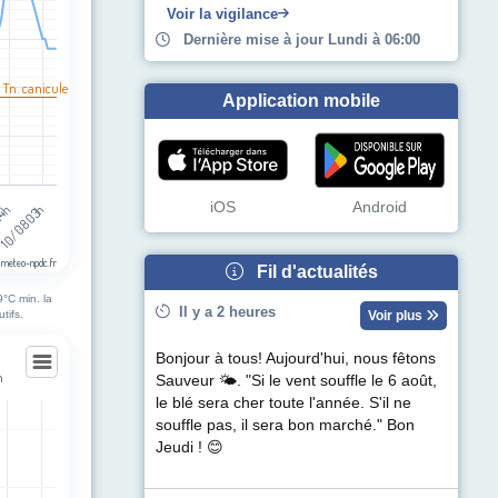
Voir la vigilance
Dernière mise à jour Lundi à 06:00
 Tn. canicule
Application mobile
iOS
Android
10/08 03h
14h
 meteo-npdc.fr
Fil d'actualités
9°C min. la
Il y a 2 heures
tifs.
Voir plus
Bonjour à tous! Aujourd'hui, nous fêtons
n
Sauveur 🌤. "Si le vent souffle le 6 août,
le blé sera cher toute l'année. S'il ne
n
souffle pas, il sera bon marché." Bon
Jeudi ! 😊
egories.
ul de précipitations (mm). Data ranges from -0.5 to 0.5.