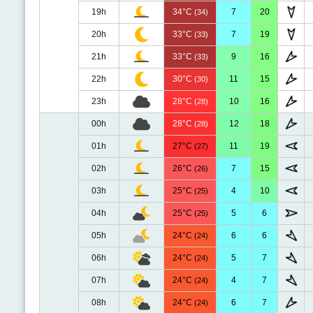
19h
34°C
7
20
(34)
20h
33°C
7
19
(33)
21h
33°C
9
16
(33)
22h
30°C
11
15
(30)
23h
28°C
10
16
(28)
00h
28°C
12
18
(28)
01h
27°C
11
19
(27)
02h
26°C
7
15
(26)
03h
25°C
4
10
(25)
04h
25°C
5
6
(25)
05h
24°C
6
6
(24)
06h
24°C
5
7
(24)
07h
24°C
4
7
(24)
08h
24°C
6
7
(24)