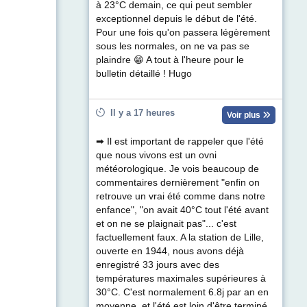
à 23°C demain, ce qui peut sembler
exceptionnel depuis le début de l'été.
Pour une fois qu'on passera légèrement
sous les normales, on ne va pas se
plaindre 😁 A tout à l'heure pour le
bulletin détaillé ! Hugo
Il y a 17 heures
Voir plus
➡ Il est important de rappeler que l'été
que nous vivons est un ovni
météorologique. Je vois beaucoup de
commentaires dernièrement "enfin on
retrouve un vrai été comme dans notre
enfance", "on avait 40°C tout l'été avant
et on ne se plaignait pas"... c'est
factuellement faux. A la station de Lille,
ouverte en 1944, nous avons déjà
enregistré 33 jours avec des
températures maximales supérieures à
30°C. C'est normalement 6.8j par an en
moyenne, et l'été est loin d'être terminé.