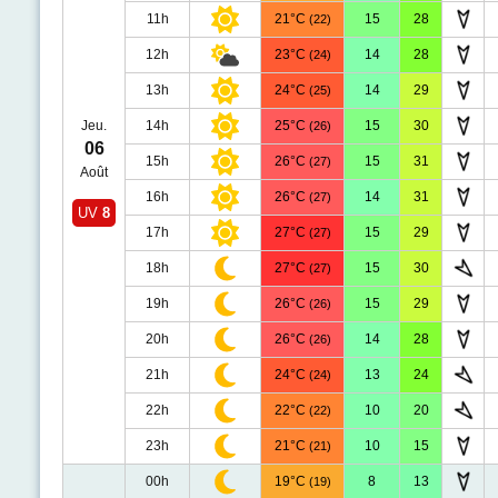
11h
21°C
15
28
(22)
12h
23°C
14
28
(24)
13h
24°C
14
29
(25)
Jeu.
14h
25°C
15
30
(26)
06
15h
26°C
15
31
(27)
Août
16h
26°C
14
31
(27)
UV
8
17h
27°C
15
29
(27)
18h
27°C
15
30
(27)
19h
26°C
15
29
(26)
20h
26°C
14
28
(26)
21h
24°C
13
24
(24)
22h
22°C
10
20
(22)
23h
21°C
10
15
(21)
00h
19°C
8
13
(19)