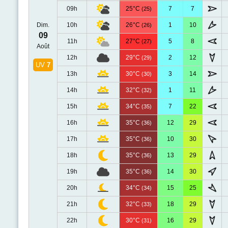
09h
25°C
7
7
(25)
Dim.
10h
26°C
1
10
(26)
09
11h
27°C
5
8
(27)
Août
12h
29°C
2
12
(29)
UV
7
13h
30°C
3
14
(30)
14h
32°C
1
11
(32)
15h
34°C
7
22
(35)
16h
35°C
12
29
(36)
17h
35°C
10
30
(36)
18h
35°C
13
29
(36)
19h
35°C
14
30
(36)
20h
34°C
15
25
(34)
21h
32°C
18
29
(33)
22h
30°C
16
29
(31)