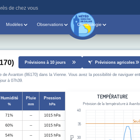
rès de chez vous
Modèles
Observations
Climatologie
170)
Prévisions à 10 jours
Prévisions agricoles
le de Avanton (86170) dans la Vienne. Vous avez la possibilité de naviguer ent
 jour à 07h39.
Température
TEMPÉRATURE
Humidité
Pluie
Pression
Prévision de la température à Avant
%
mm
hPa
Line chart with 97 data points.
40
Prévision de la température à Avanto
71%
--
1015 hPa
View as data table, Température
Seui
35
60%
--
1015 hPa
The chart has 1 X axis displaying cat
The chart has 1 Y axis displaying Tem
54%
--
1015 hPa
30