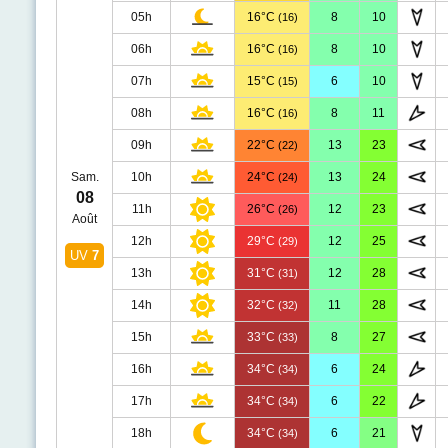
05h
16°C
8
10
(16)
06h
16°C
8
10
(16)
07h
15°C
6
10
(15)
08h
16°C
8
11
(16)
09h
22°C
13
23
(22)
Sam.
10h
24°C
13
24
(24)
08
11h
26°C
12
23
(26)
Août
12h
29°C
12
25
(29)
UV
7
13h
31°C
12
28
(31)
14h
32°C
11
28
(32)
15h
33°C
8
27
(33)
16h
34°C
6
24
(34)
17h
34°C
6
22
(34)
18h
34°C
6
21
(34)