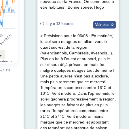
nouveau sur la France. On commence à
être habitués ! Bonne soirée, Hugo
1
1
Il y a 12 heures
Voir plus
14h
10/08 03h
> Prévisions pour le 06/08 : En matinée,
le ciel sera nuageux en allant vers le
quart sud-est de la région
(Valenciennois, Cambrésis, Avesnois...).
le
Plus on ira à l'ouest et au nord, plus le
 meteo-npdc.fr
soleil sera déjà présent en matinée
malgré quelques nuages tout de même !
de 0.3°E,
Une petite averse n'est pas à exclure,
mais plus rarement que ce mercredi.
Températures comprises entre 16°C et
18°C. Vent modéré. Dans l'après-midi, le
soleil gagnera progressivement la région,
les nuages se faisant de plus en plus
rares. Températures comprises entre
21°C et 24°C. Vent modéré, moins
marqué que ce mercredi et apportant
des températures presque de saison.