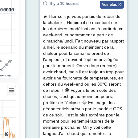
Il y a 10 heures
Voir plus
0
0
0
0
0
0
0
0
0
0
0
0
🔥 Hier soir, je vous parlais du retour de
la chaleur... Hé bien il se maintient sur
les dernières modélisations à partir de ce
week-end, et notamment à partir de
dimanche/lundi. Fait nouveau par rapport
à hier, le scénario du maintient de la
chaleur pour la semaine prend de
l'ampleur, et devient l'option privilégiée
10/08 03h
14h
pour le moment. On va donc (encore)
avoir chaud, mais il est toujours trop pour
 meteo-npdc.fr
avoir une fourchette de températures, en
dehors du week-end où les 30°C seront
de retour ! 😁 Voyons le bon côté des
choses, c'est qu'au moins on pourra
profiter de l'éclipse. 😅 En image: les
géopotentiels prévus par le modèle GFS
les
de ce soir. Il est le plus extrême pour le
egories.
moment pour les températures de la
t (km/h). Data ranges from 1 to 31.
semaine prochaine. On y voit cette
langue d'air chaud qui remonte... à
18
18