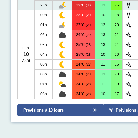
23h
29°C
12
25
(30)
00h
28°C
10
18
(29)
01h
27°C
13
20
(29)
02h
26°C
13
21
(29)
03h
25°C
13
21
(28)
Lun.
10
04h
25°C
10
20
(28)
Août
05h
24°C
11
16
(27)
06h
24°C
12
20
(28)
07h
24°C
11
19
(28)
08h
24°C
10
17
(28)
Prévisions à 10 jours
Prévisions 