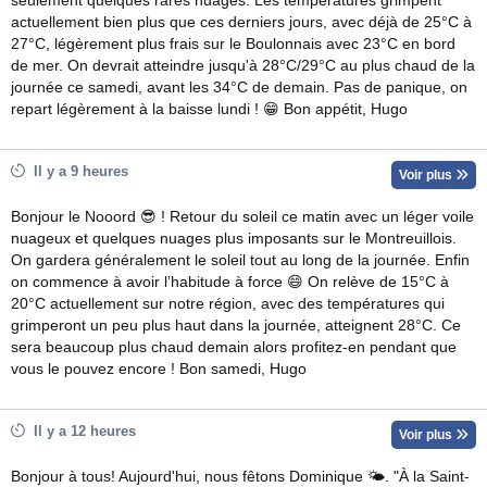
seulement quelques rares nuages. Les températures grimpent
actuellement bien plus que ces derniers jours, avec déjà de 25°C à
27°C, légèrement plus frais sur le Boulonnais avec 23°C en bord
de mer. On devrait atteindre jusqu'à 28°C/29°C au plus chaud de la
journée ce samedi, avant les 34°C de demain. Pas de panique, on
repart légèrement à la baisse lundi ! 😁 Bon appétit, Hugo
Il y a 9 heures
Voir plus
Bonjour le Nooord 😎 ! Retour du soleil ce matin avec un léger voile
nuageux et quelques nuages plus imposants sur le Montreuillois.
On gardera généralement le soleil tout au long de la journée. Enfin
on commence à avoir l’habitude à force 😄 On relève de 15°C à
20°C actuellement sur notre région, avec des températures qui
grimperont un peu plus haut dans la journée, atteignent 28°C. Ce
sera beaucoup plus chaud demain alors profitez-en pendant que
vous le pouvez encore ! Bon samedi, Hugo
Il y a 12 heures
Voir plus
Bonjour à tous! Aujourd'hui, nous fêtons Dominique 🌤. "À la Saint-