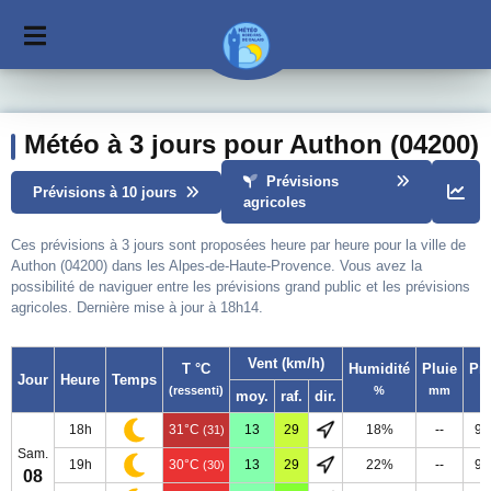
Météo à 3 jours pour Authon (04200)
Prévisions
Prévisions à 10 jours
agricoles
Ces prévisions à 3 jours sont proposées heure par heure pour la ville de
Authon (04200) dans les Alpes-de-Haute-Provence. Vous avez la
possibilité de naviguer entre les prévisions grand public et les prévisions
agricoles. Dernière mise à jour à 18h14.
Vent (km/h)
T °C
Humidité
Pluie
Pr
Jour
Heure
Temps
(ressenti)
%
mm
moy.
raf.
dir.
18h
31°C
13
29
18%
--
93
(31)
Sam.
19h
30°C
13
29
22%
--
93
(30)
08