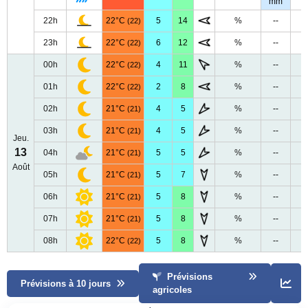
mm
22h
22°C
5
14
%
--
(22)
23h
22°C
6
12
%
--
(22)
00h
22°C
4
11
%
--
(22)
01h
22°C
2
8
%
--
(22)
02h
21°C
4
5
%
--
(21)
03h
21°C
4
5
%
--
(21)
Jeu.
13
04h
21°C
5
5
%
--
(21)
Août
05h
21°C
5
7
%
--
(21)
06h
21°C
5
8
%
--
(21)
07h
21°C
5
8
%
--
(21)
08h
22°C
5
8
%
--
(22)
Prévisions
Prévisions à 10 jours
agricoles