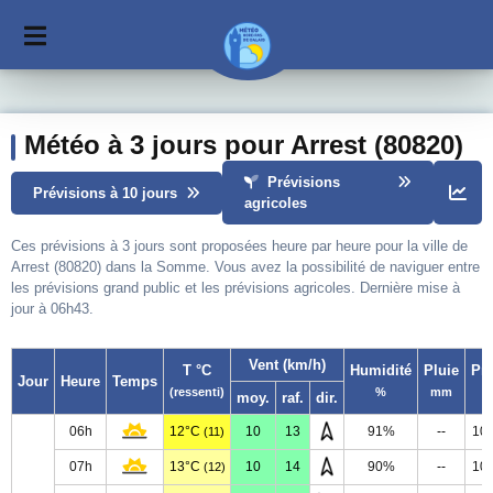
Météo à 3 jours pour Arrest (80820)
Prévisions
Prévisions à 10 jours
agricoles
Ces prévisions à 3 jours sont proposées heure par heure pour la ville de
Arrest (80820) dans la Somme. Vous avez la possibilité de naviguer entre
les prévisions grand public et les prévisions agricoles. Dernière mise à
jour à 06h43.
Vent (km/h)
T °C
Humidité
Pluie
Pr
Jour
Heure
Temps
(ressenti)
%
mm
moy.
raf.
dir.
06h
12°C
10
13
91%
--
10
(11)
07h
13°C
10
14
90%
--
10
(12)