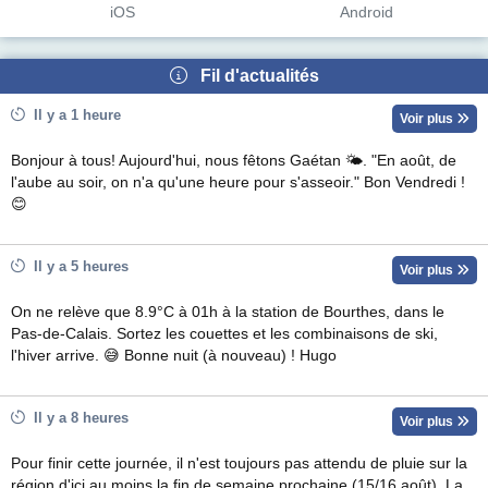
iOS
Android
Fil d'actualités
Il y a 1 heure
Voir plus
Bonjour à tous! Aujourd'hui, nous fêtons Gaétan 🌤. "En août, de
l'aube au soir, on n'a qu'une heure pour s'asseoir." Bon Vendredi !
😊
Il y a 5 heures
Voir plus
On ne relève que 8.9°C à 01h à la station de Bourthes, dans le
Pas-de-Calais. Sortez les couettes et les combinaisons de ski,
l'hiver arrive. 😅 Bonne nuit (à nouveau) ! Hugo
Il y a 8 heures
Voir plus
Pour finir cette journée, il n'est toujours pas attendu de pluie sur la
région d'ici au moins la fin de semaine prochaine (15/16 août). La