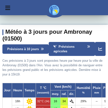
Météo à 3 jours pour Ambronay
(01500)
Prévisions
Prévisions à 10 jours
agricoles
Ces prévisions à 3 jours sont proposées heure par heure pour la ville de
Ambronay (01500) dans l'Ain. Vous avez la possibilité de naviguer entre
les prévisions grand public et les prévisions agricoles. Dernière mise à
jour à 15h19.
Vent (km/h)
T °C
Humidité
Pluie
Pr
Jour
Heure
Temps
(ressenti)
%
mm
moy.
raf.
dir.
16h
32°C
16
34
29%
--
99
(34)