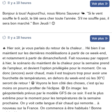
Il y a 10 heures
Voir plus
Bonjour à tous! Aujourd'hui, nous fêtons Sauveur 🌤. "Si le vent
souffle le 6 août, le blé sera cher toute l'année. S'il ne souffle pas, il
sera bon marché." Bon Jeudi ! 😊
Il y a 18 heures
Voir plus
🔥 Hier soir, je vous parlais du retour de la chaleur... Hé bien il se
maintient sur les dernières modélisations à partir de ce week-end,
et notamment à partir de dimanche/lundi. Fait nouveau par rapport
à hier, le scénario du maintient de la chaleur pour la semaine prend
de l'ampleur, et devient l'option privilégiée pour le moment. On va
donc (encore) avoir chaud, mais il est toujours trop pour avoir une
fourchette de températures, en dehors du week-end où les 30°C
seront de retour ! 😁 Voyons le bon côté des choses, c'est qu'au
moins on pourra profiter de l'éclipse. 😅 En image: les
géopotentiels prévus par le modèle GFS de ce soir. Il est le plus
extrême pour le moment pour les températures de la semaine
prochaine. On y voit cette langue d'air chaud qui remonte... à
nouveau sur la France. On commence à être habitués ! Bonne