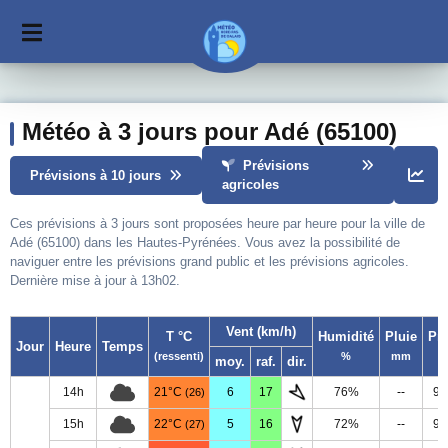
Météo à 3 jours pour Adé (65100)
Prévisions
Prévisions à 10 jours
agricoles
Ces prévisions à 3 jours sont proposées heure par heure pour la ville de
Adé (65100) dans les Hautes-Pyrénées. Vous avez la possibilité de
naviguer entre les prévisions grand public et les prévisions agricoles.
Dernière mise à jour à 13h02.
Vent (km/h)
T °C
Humidité
Pluie
Pr
Jour
Heure
Temps
(ressenti)
%
mm
moy.
raf.
dir.
14h
21°C
6
17
76%
--
99
(26)
15h
22°C
5
16
72%
--
99
(27)