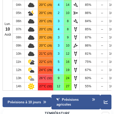
04h
20°C
4
14
85%
--
10
(25)
05h
20°C
2
10
86%
--
10
(26)
06h
20°C
3
8
84%
--
10
(25)
Lun.
10
07h
20°C
4
8
85%
--
10
(25)
Août
08h
20°C
3
9
87%
--
10
(26)
09h
20°C
3
10
86%
--
10
(26)
10h
21°C
3
12
81%
--
10
(27)
11h
22°C
5
16
75%
--
10
(27)
12h
24°C
6
19
67%
--
10
(29)
13h
26°C
9
24
60%
--
10
(32)
14h
27°C
12
27
55%
--
10
(32)
Prévisions
Prévisions à 10 jours
agricoles
Température
TEMPÉRATURE