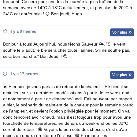
fréquent. Ce sera pour une fois la journée la plus fraîche de la
semaine avec de 14°C à 18°C actuellement, et pas plus de 20°C à
24°C cet après-midi ! 😍 Bon jeudi, Hugo
Il y a 9 heures
Voir plus
Bonjour à tous! Aujourd'hui, nous fêtons Sauveur 🌤. "Si le vent
souffle le 6 août, le blé sera cher toute l'année. S'il ne souffle pas, il
sera bon marché." Bon Jeudi ! 😊
Il y a 17 heures
Voir plus
🔥 Hier soir, je vous parlais du retour de la chaleur... Hé bien il se
maintient sur les dernières modélisations à partir de ce week-end,
et notamment à partir de dimanche/lundi. Fait nouveau par rapport
à hier, le scénario du maintient de la chaleur pour la semaine prend
de l'ampleur, et devient l'option privilégiée pour le moment. On va
donc (encore) avoir chaud, mais il est toujours trop pour avoir une
fourchette de températures, en dehors du week-end où les 30°C
seront de retour ! 😁 Voyons le bon côté des choses, c'est qu'au
moins on pourra profiter de l'éclipse. 😅 En image: les