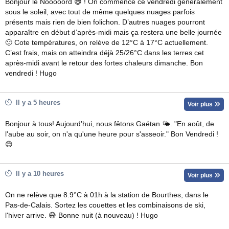
Bonjour le Nooooord 😄 ! On commence ce vendredi généralement
sous le soleil, avec tout de même quelques nuages parfois
présents mais rien de bien folichon. D’autres nuages pourront
apparaître en début d’après-midi mais ça restera une belle journée
🙂 Cote températures, on relève de 12°C à 17°C actuellement.
C’est frais, mais on atteindra déjà 25/26°C dans les terres cet
après-midi avant le retour des fortes chaleurs dimanche. Bon
vendredi ! Hugo
Il y a 5 heures
Voir plus
Bonjour à tous! Aujourd'hui, nous fêtons Gaétan 🌤. "En août, de
l'aube au soir, on n'a qu'une heure pour s'asseoir." Bon Vendredi !
😊
Il y a 10 heures
Voir plus
On ne relève que 8.9°C à 01h à la station de Bourthes, dans le
Pas-de-Calais. Sortez les couettes et les combinaisons de ski,
l'hiver arrive. 😅 Bonne nuit (à nouveau) ! Hugo