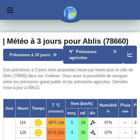
Météo à 3 jours pour Ablis (78660)
Prévisions
Prévisions à 10 jours
agricoles
Ces prévisions à 3 jours sont proposées heure par heure pour la ville de
Ablis (78660) dans les Yvelines. Vous avez la possibilité de naviguer
entre les prévisions grand public et les prévisions agricoles. Dernière
mise à jour à 09h13.
Vent (km/h)
T °C
Humidité
Pluie
Pr
Jour
Heure
Temps
(ressenti)
%
mm
moy.
raf.
dir.
11h
19°C
5
18
47%
--
10
(19)
12h
21°C
4
16
37%
--
10
(21)