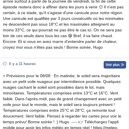
arrive surtout à partir de la journée de vendredi, la fin de cette
épisode restera donc à affiner dans les jours à venir 🙂 Il n'est pas
certain, à ce stade, qu'il s'agisse d'une canicule pour notre région.
Une canicule est qualifiée par 3 jours consécutifs où les minimales
ne descendent pas sous 18°C et les maximales atteignent au
moins 33°C, ce qui pourrait ne pas être le cas ici. On ne sera pas
loin de ces seuils dans tous les cas 😅 Bref, il va faire chaud.
Encore. Et si vous en avez marre d'entendre parler de chaleur,
croyez moi vous n'êtes pas seuls ! Bonne soirée, Hugo
Il y a 11 heures
Voir plus
> Prévisions pour le 08/08 : En matinée, le soleil sera majoritaire
avec un petit voile nuageux par intermittence possible. Quelques
nuages cachant le soleil sont possibles dans le lot, mais
minoritaires. Températures comprises entre 13°C et 16°C. Vent
faible. Dans l'après-midi, pas de grand changement avec un petit
voile pour tout le monde, mais le soleil sera toujours présent !
Températures comprises entre 25°C et 28°C, ça remonte tout
doucement. Vent faible. Pensez à regarder les cartes pour voir le
temps prévu! Bonne soirée ! :) Hugo. ---- 👉 Téléchargez l'appli
mobile pour avoir les infos météo en temps réel ! https://meteo-