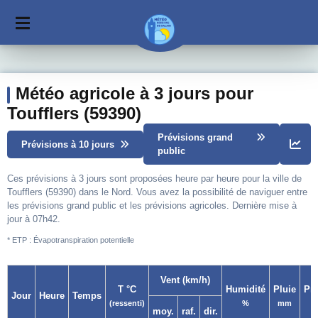
Météo agricole à 3 jours pour
Toufflers (59390)
Prévisions grand
Prévisions à 10 jours
public
Ces prévisions à 3 jours sont proposées heure par heure pour la ville de
Toufflers (59390) dans le Nord. Vous avez la possibilité de naviguer entre
les prévisions grand public et les prévisions agricoles. Dernière mise à
jour à 07h42.
* ETP : Évapotranspiration potentielle
Vent (km/h)
T °C
Humidité
Pluie
Pr
Jour
Heure
Temps
(ressenti)
%
mm
moy.
raf.
dir.