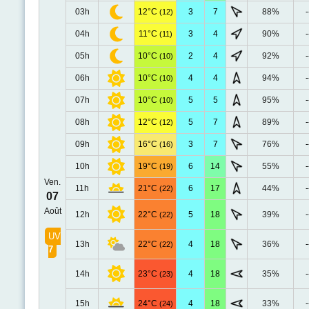
03h
12°C
3
7
88%
-
(12)
04h
11°C
3
4
90%
-
(11)
05h
10°C
2
4
92%
-
(10)
06h
10°C
4
4
94%
-
(10)
07h
10°C
5
5
95%
-
(10)
08h
12°C
5
7
89%
-
(12)
09h
16°C
3
7
76%
-
(16)
10h
19°C
6
14
55%
-
(19)
Ven.
11h
21°C
6
17
44%
-
(22)
07
Août
12h
22°C
5
18
39%
-
(22)
UV
13h
22°C
4
18
36%
-
(22)
7
14h
23°C
4
18
35%
-
(23)
15h
24°C
4
18
33%
-
(24)