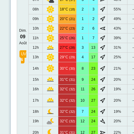
08h
18°C
2
3
55%
-
(18)
09h
20°C
1
2
49%
-
(21)
10h
22°C
2
6
43%
-
(23)
Dim.
09
11h
25°C
1
7
39%
-
(26)
Août
12h
27°C
3
13
31%
-
(28)
UV
13h
29°C
4
17
25%
-
(29)
6
14h
30°C
8
23
21%
-
(30)
15h
31°C
9
24
20%
-
(31)
16h
32°C
11
26
19%
-
(32)
17h
32°C
10
27
20%
-
(32)
18h
32°C
7
24
19%
-
(32)
19h
32°C
12
24
20%
-
(32)
20h
31°C
12
27
22%
-
(31)