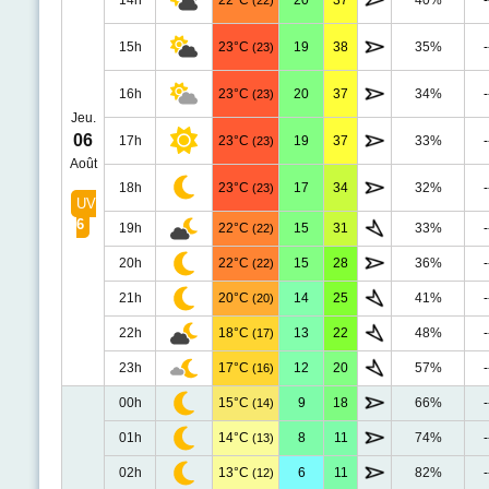
14h
22°C
20
37
40%
-
(22)
15h
23°C
19
38
35%
-
(23)
16h
23°C
20
37
34%
-
(23)
Jeu.
06
17h
23°C
19
37
33%
-
(23)
Août
18h
23°C
17
34
32%
-
(23)
UV
6
19h
22°C
15
31
33%
-
(22)
20h
22°C
15
28
36%
-
(22)
21h
20°C
14
25
41%
-
(20)
22h
18°C
13
22
48%
-
(17)
23h
17°C
12
20
57%
-
(16)
00h
15°C
9
18
66%
-
(14)
01h
14°C
8
11
74%
-
(13)
02h
13°C
6
11
82%
-
(12)