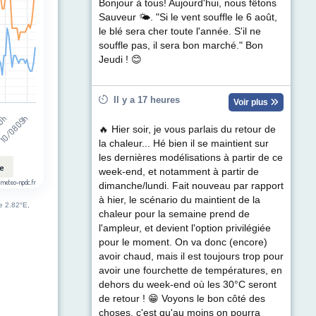
t (km/h). Data ranges from 1 to 38.
Bonjour à tous! Aujourd'hui, nous fêtons
Sauveur 🌤. "Si le vent souffle le 6 août,
le blé sera cher toute l'année. S'il ne
souffle pas, il sera bon marché." Bon
Jeudi ! 😊
Il y a 17 heures
Voir plus
20h
10/08 09h
🔥 Hier soir, je vous parlais du retour de
la chaleur... Hé bien il se maintient sur
les dernières modélisations à partir de ce
le
week-end, et notamment à partir de
 meteo-npdc.fr
dimanche/lundi. Fait nouveau par rapport
à hier, le scénario du maintient de la
de 2.82°E,
chaleur pour la semaine prend de
l'ampleur, et devient l'option privilégiée
pour le moment. On va donc (encore)
avoir chaud, mais il est toujours trop pour
avoir une fourchette de températures, en
dehors du week-end où les 30°C seront
de retour ! 😁 Voyons le bon côté des
choses, c'est qu'au moins on pourra