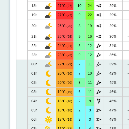
18h
27°C
10
24
29%
-
(27)
19h
27°C
9
22
29%
-
(27)
20h
26°C
8
19
29%
-
(26)
21h
25°C
9
16
30%
-
(25)
22h
24°C
8
12
34%
-
(24)
23h
23°C
9
12
36%
-
(23)
00h
22°C
7
11
39%
-
(22)
01h
20°C
7
10
42%
-
(20)
02h
20°C
8
11
45%
-
(20)
03h
19°C
6
11
46%
-
(19)
04h
18°C
2
9
46%
-
(18)
05h
18°C
2
3
47%
-
(18)
06h
18°C
3
3
48%
-
(18)
07h
17°C
3
4
48%
-
(17)