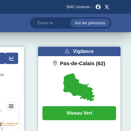
5642 visiteurs -
Voir les prévisions
Vigilance
Pas-de-Calais (62)
 de
e-
Niveau Vert
e-Vitasse
l Tx. canicule
2
2