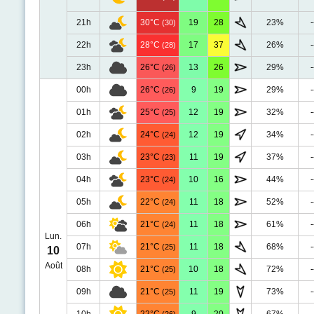
21h
30°C
19
28
23%
-
(30)
22h
28°C
17
37
26%
-
(28)
23h
26°C
13
26
29%
-
(26)
00h
26°C
9
19
29%
-
(26)
01h
25°C
12
19
32%
-
(25)
02h
24°C
12
19
34%
-
(24)
03h
23°C
11
19
37%
-
(23)
04h
23°C
10
16
44%
-
(24)
05h
22°C
11
18
52%
-
(24)
06h
21°C
11
18
61%
-
(24)
Lun.
07h
21°C
11
18
68%
-
(25)
10
Août
08h
21°C
10
18
72%
-
(25)
09h
21°C
11
19
73%
-
(25)