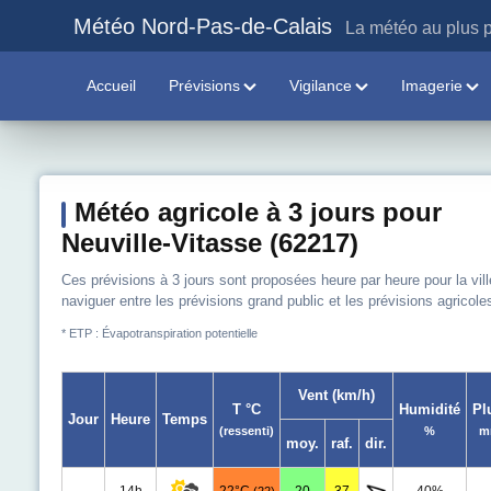
Météo Nord-Pas-de-Calais
La météo au plus p
Accueil
Prévisions
Vigilance
Imagerie
Météo agricole à 3 jours pour
Neuville-Vitasse (62217)
Ces prévisions à 3 jours sont proposées heure par heure pour la vil
naviguer entre les prévisions grand public et les prévisions agricole
* ETP : Évapotranspiration potentielle
Vent (km/h)
T °C
Humidité
Pl
Jour
Heure
Temps
(ressenti)
%
m
moy.
raf.
dir.