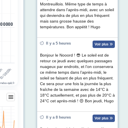
egories.
Montreuillois. Même type de temps à
ul de précipitations (mm). Data ranges from -0.5 to 0.5.
attendre dans l'après-midi, avec un soleil
qui deviendra de plus en plus fréquent
mais sans grosse hausse des
0
0
0
0
0
0
0
0
0
0
0
0
températures. Bon appétit ! Hugo
Il y a 5 heures
Voir plus
Bonjour le Nooord ! 😎 Le soleil est de
retour ce jeudi avec quelques passages
nuageux par endroits, et l’on conservera
10/08 09h
20h
ce même temps dans l’après-midi, le
soleil se faisant de plus en plus fréquent.
 meteo-npdc.fr
Ce sera pour une fois la journée la plus
fraîche de la semaine avec de 14°C à
18°C actuellement, et pas plus de 20°C à
24°C cet après-midi ! 😍 Bon jeudi, Hugo
les
Il y a 8 heures
Voir plus
egories.