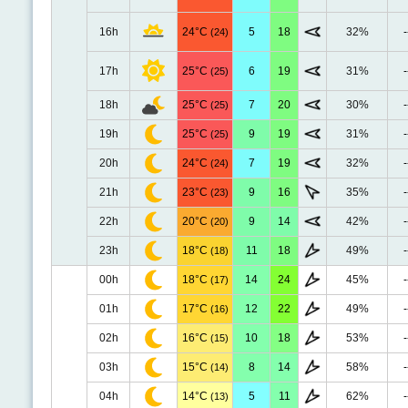
16h
24°C
5
18
32%
-
(24)
17h
25°C
6
19
31%
-
(25)
18h
25°C
7
20
30%
-
(25)
19h
25°C
9
19
31%
-
(25)
20h
24°C
7
19
32%
-
(24)
21h
23°C
9
16
35%
-
(23)
22h
20°C
9
14
42%
-
(20)
23h
18°C
11
18
49%
-
(18)
00h
18°C
14
24
45%
-
(17)
01h
17°C
12
22
49%
-
(16)
02h
16°C
10
18
53%
-
(15)
03h
15°C
8
14
58%
-
(14)
04h
14°C
5
11
62%
-
(13)