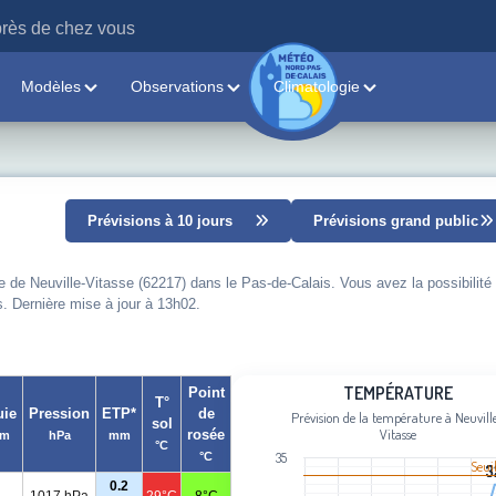
rès de chez vous
Modèles
Observations
Climatologie
Prévisions à 10 jours
Prévisions grand public
le de Neuville-Vitasse (62217) dans le Pas-de-Calais. Vous avez la possibilité
s. Dernière mise à jour à 13h02.
Température
TEMPÉRATURE
Point
T°
uie
Pression
ETP*
de
Prévision de la température à Neuvill
sol
Line chart with 97 data points.
Vitasse
rosée
m
hPa
mm
°C
Prévision de la température à Neuvill
°C
35
Seui
3
3
View as data table, Température
0.2