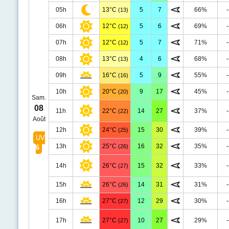
05h
13°C
5
7
66%
-
(13)
06h
12°C
5
6
69%
-
(12)
07h
12°C
5
7
71%
-
(12)
08h
13°C
4
6
68%
-
(13)
09h
16°C
5
9
55%
-
(16)
10h
20°C
9
17
45%
-
(20)
Sam.
08
11h
22°C
14
27
37%
-
(22)
Août
12h
24°C
15
30
39%
-
(25)
UV
13h
25°C
16
32
35%
-
(26)
6
14h
26°C
15
32
33%
-
(27)
15h
26°C
14
31
31%
-
(26)
16h
27°C
12
29
30%
-
(27)
17h
27°C
10
27
29%
-
(27)