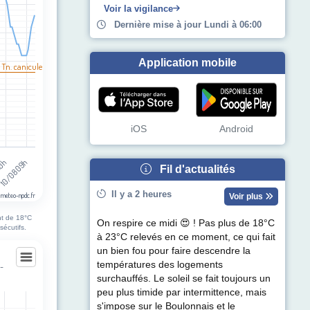
egories.
Voir la vigilance
pérature (°C). Data ranges from 10 to 32.
Dernière mise à jour Lundi à 06:00
Application mobile
 Tn. canicule
iOS
Android
10/08 09h
20h
Fil d'actualités
Il y a 2 heures
 meteo-npdc.fr
Voir plus
nt de 18°C
On respire ce midi 😍 ! Pas plus de 18°C
sécutifs.
à 23°C relevés en ce moment, ce qui fait
un bien fou pour faire descendre la
températures des logements
e-
surchauffés. Le soleil se fait toujours un
e-Vitasse
peu plus timide par intermittence, mais
s'impose sur le Boulonnais et le