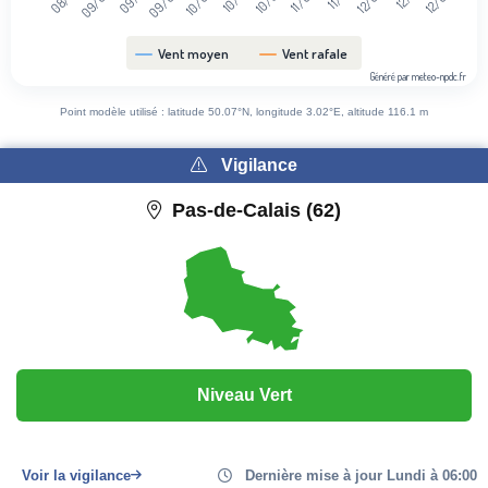
Vent moyen
Vent rafale
Généré par meteo-npdc.fr
End of interactive chart.
Point modèle utilisé : latitude 50.07°N, longitude 3.02°E, altitude 116.1 m
Vigilance
Pas-de-Calais (62)
Niveau Vert
Voir la vigilance
Dernière mise à jour Lundi à 06:00