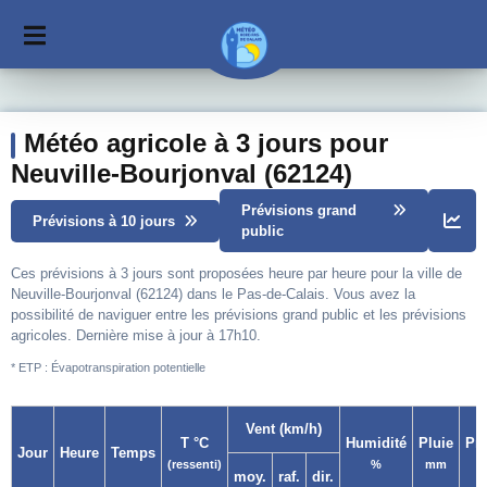
Météo agricole à 3 jours pour
Neuville-Bourjonval (62124)
Prévisions grand
Prévisions à 10 jours
public
Ces prévisions à 3 jours sont proposées heure par heure pour la ville de
Neuville-Bourjonval (62124) dans le Pas-de-Calais. Vous avez la
possibilité de naviguer entre les prévisions grand public et les prévisions
agricoles. Dernière mise à jour à 17h10.
* ETP : Évapotranspiration potentielle
Vent (km/h)
T °C
Humidité
Pluie
Pr
Jour
Heure
Temps
(ressenti)
%
mm
moy.
raf.
dir.