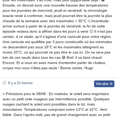
pour les maximales. Pas froid, mais plus supportable déjà ! 😁
Ensuite, on devrait avoir une nouvelle hausse des températures
pour les journées de mercredi, jeudi et vendredi: la chronologie
exacte reste à confirmer, mais jeudi pourrait être la journée la plus
chaude de la semaine avec des maximales > 35°C. L'incertitude
arrive surtout à partir de la journée de vendredi, la fin de cette
épisode restera donc à affiner dans les jours à venir 🙂 Il n'est pas
certain, à ce stade, qu'il s'agisse d'une canicule pour notre région.
Une canicule est qualifiée par 3 jours consécutifs où les minimales
ne descendent pas sous 18°C et les maximales atteignent au
moins 33°C, ce qui pourrait ne pas être le cas ici. On ne sera pas
loin de ces seuils dans tous les cas 😅 Bref, il va faire chaud.
Encore. Et si vous en avez marre d'entendre parler de chaleur,
croyez moi vous n'êtes pas seuls ! Bonne soirée, Hugo
Il y a 21 heures
Voir plus
> Prévisions pour le 08/08 : En matinée, le soleil sera majoritaire
avec un petit voile nuageux par intermittence possible. Quelques
nuages cachant le soleil sont possibles dans le lot, mais
minoritaires. Températures comprises entre 13°C et 16°C. Vent
faible. Dans l'après-midi, pas de grand changement avec un petit