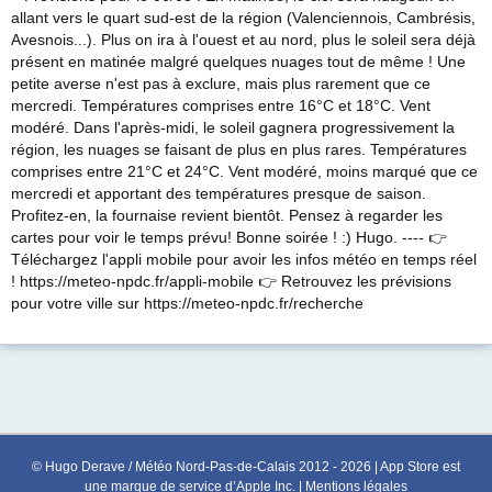
allant vers le quart sud-est de la région (Valenciennois, Cambrésis,
Avesnois...). Plus on ira à l'ouest et au nord, plus le soleil sera déjà
présent en matinée malgré quelques nuages tout de même ! Une
petite averse n'est pas à exclure, mais plus rarement que ce
mercredi. Températures comprises entre 16°C et 18°C. Vent
modéré. Dans l'après-midi, le soleil gagnera progressivement la
région, les nuages se faisant de plus en plus rares. Températures
comprises entre 21°C et 24°C. Vent modéré, moins marqué que ce
mercredi et apportant des températures presque de saison.
Profitez-en, la fournaise revient bientôt. Pensez à regarder les
cartes pour voir le temps prévu! Bonne soirée ! :) Hugo. ---- 👉
Téléchargez l'appli mobile pour avoir les infos météo en temps réel
! https://meteo-npdc.fr/appli-mobile 👉 Retrouvez les prévisions
pour votre ville sur https://meteo-npdc.fr/recherche
© Hugo Derave / Météo Nord-Pas-de-Calais 2012 - 2026 | App Store est
une marque de service d’Apple Inc. |
Mentions légales