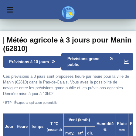
Météo agricole à 3 jours pour Manin
(62810)
Prévisions grand
Prévisions à 10 jours
public
Ces prévisions à 3 jours sont proposées heure par heure pour la ville de
Manin (62810) dans le Pas-de-Calais. Vous avez la possibilité de
naviguer entre les prévisions grand public et les prévisions agricoles.
Dernière mise à jour à 13h02.
* ETP : Évapotranspiration potentielle
Vent (km/h)
T °C
Humidité
Pluie
Pr
Jour
Heure
Temps
(ressenti)
%
mm
moy.
raf.
dir.