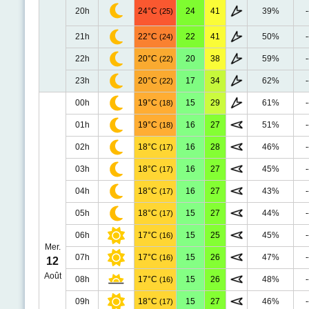
20h
24°C
24
41
39%
-
(25)
21h
22°C
22
41
50%
-
(24)
22h
20°C
20
38
59%
-
(22)
23h
20°C
17
34
62%
-
(22)
00h
19°C
15
29
61%
-
(18)
01h
19°C
16
27
51%
-
(18)
02h
18°C
16
28
46%
-
(17)
03h
18°C
16
27
45%
-
(17)
04h
18°C
16
27
43%
-
(17)
05h
18°C
15
27
44%
-
(17)
06h
17°C
15
25
45%
-
(16)
Mer.
07h
17°C
15
26
47%
-
(16)
12
Août
08h
17°C
15
26
48%
-
(16)
09h
18°C
15
27
46%
-
(17)