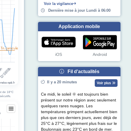
egories.
Voir la vigilance
pérature (°C). Data ranges from 16 to 31.
Dernière mise à jour Lundi à 06:00
Application mobile
 Tn. canicule
iOS
Android
19h
12/08 08h
Fil d'actualités
Il y a 20 minutes
 meteo-npdc.fr
Voir plus
nt de 18°C
Ce midi, le soleil 🌞 est toujours bien
sécutifs.
présent sur notre région avec seulement
quelques rares nuages. Les
températures grimpent actuellement bien
s
plus que ces derniers jours, avec déjà de
s
25°C à 27°C, légèrement plus frais sur le
Boulonnais avec 23°C en bord de mer.