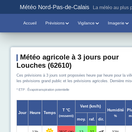
Météo Nord-Pas-de-Calais
La météo au plus p
Accueil
Prévisions
Vigilance
Imagerie
Météo agricole à 3 jours pour
Louches (62610)
Ces prévisions à 3 jours sont proposées heure par heure pour la vil
les prévisions grand public et les prévisions agricoles. Dernière mis
* ETP : Évapotranspiration potentielle
Vent (km/h)
T °C
Humidité
Pl
Jour
Heure
Temps
(ressenti)
%
m
moy.
raf.
dir.