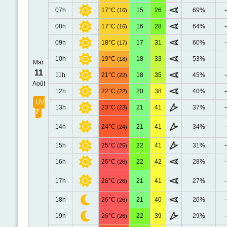
07h
17°C
15
26
69%
-
(16)
08h
17°C
16
28
64%
-
(16)
09h
18°C
17
31
60%
-
(17)
10h
19°C
18
33
53%
-
(18)
Mar.
11
11h
21°C
18
35
45%
-
(22)
Août
12h
22°C
20
38
40%
-
(22)
UV
13h
23°C
21
41
37%
-
(23)
7
14h
24°C
21
41
34%
-
(24)
15h
25°C
22
41
31%
-
(25)
16h
26°C
22
42
28%
-
(26)
17h
26°C
21
41
27%
-
(26)
18h
26°C
21
40
26%
-
(26)
19h
26°C
22
39
29%
-
(26)