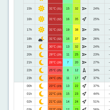
15h
31°C
15
32
24%
-
(31)
16h
31°C
16
35
25%
-
(32)
17h
31°C
19
38
26%
-
(32)
18h
31°C
16
37
26%
-
(32)
19h
30°C
13
32
24%
-
(30)
20h
29°C
11
25
23%
-
(29)
21h
28°C
7
20
27%
-
(28)
22h
25°C
8
12
34%
-
(25)
23h
24°C
11
17
37%
-
(25)
00h
23°C
13
22
37%
-
(23)
01h
22°C
15
23
44%
-
(23)
02h
21°C
14
24
51%
-
(22)
03h
21°C
12
23
56%
-
(23)