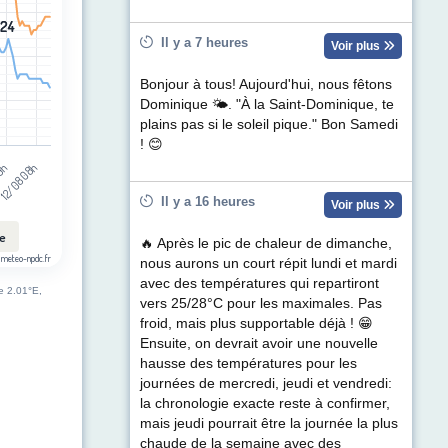
t (km/h). Data ranges from 3 to 42.
24
24
Il y a 7 heures
Voir plus
Bonjour à tous! Aujourd'hui, nous fêtons
Dominique 🌤. "À la Saint-Dominique, te
plains pas si le soleil pique." Bon Samedi
! 😊
12/08 08h
19h
Il y a 16 heures
Voir plus
le
🔥 Après le pic de chaleur de dimanche,
 meteo-npdc.fr
nous aurons un court répit lundi et mardi
avec des températures qui repartiront
de 2.01°E,
vers 25/28°C pour les maximales. Pas
froid, mais plus supportable déjà ! 😁
Ensuite, on devrait avoir une nouvelle
hausse des températures pour les
journées de mercredi, jeudi et vendredi:
la chronologie exacte reste à confirmer,
mais jeudi pourrait être la journée la plus
chaude de la semaine avec des