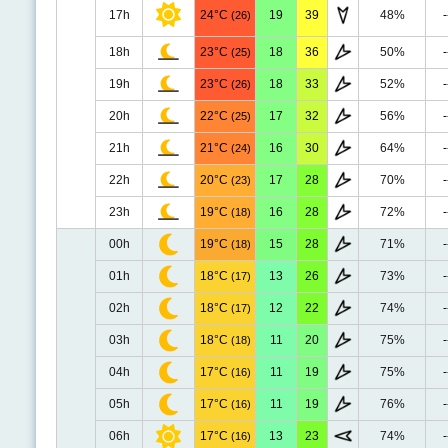
17h
24°C
19
39
48%
-
(26)
18h
23°C
18
36
50%
-
(25)
19h
23°C
18
33
52%
-
(26)
20h
22°C
17
32
56%
-
(25)
21h
21°C
16
30
64%
-
(24)
22h
20°C
17
28
70%
-
(23)
23h
19°C
16
28
72%
-
(18)
00h
19°C
15
28
71%
-
(18)
01h
18°C
13
26
73%
-
(17)
02h
18°C
12
22
74%
-
(17)
03h
18°C
11
20
75%
-
(18)
04h
17°C
11
19
75%
-
(16)
05h
17°C
11
19
76%
-
(16)
06h
17°C
13
23
74%
-
(16)