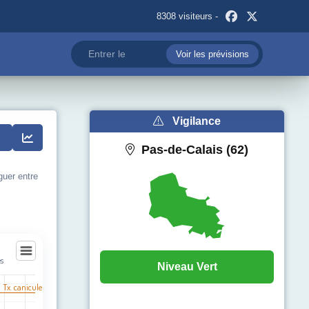
8308 visiteurs -
Voir les prévisions
Vigilance
Pas-de-Calais (62)
guer entre
s
Niveau Vert
s
l Tx. canicule