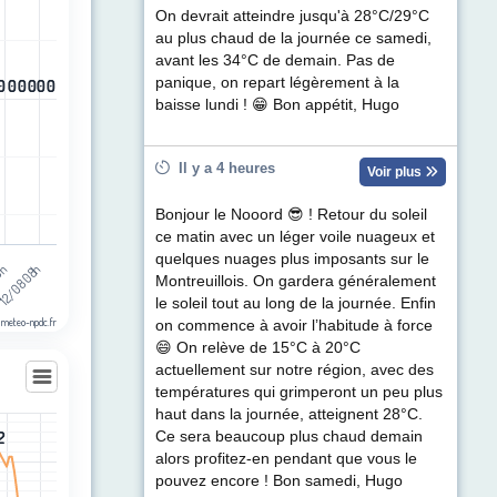
egories.
On devrait atteindre jusqu'à 28°C/29°C
ul de précipitations (mm). Data ranges from -0.5 to 0.5.
au plus chaud de la journée ce samedi,
avant les 34°C de demain. Pas de
panique, on repart légèrement à la
0
0
0
0
0
0
0
0
0
0
0
0
baisse lundi ! 😁 Bon appétit, Hugo
Il y a 4 heures
Voir plus
Bonjour le Nooord 😎 ! Retour du soleil
ce matin avec un léger voile nuageux et
quelques nuages plus imposants sur le
12/08 08h
19h
Montreuillois. On gardera généralement
le soleil tout au long de la journée. Enfin
 meteo-npdc.fr
on commence à avoir l’habitude à force
😄 On relève de 15°C à 20°C
actuellement sur notre région, avec des
températures qui grimperont un peu plus
haut dans la journée, atteignent 28°C.
2
2
Ce sera beaucoup plus chaud demain
les
alors profitez-en pendant que vous le
egories.
pouvez encore ! Bon samedi, Hugo