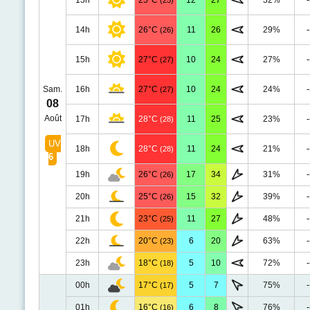
13h
25°C
12
27
32%
-
(25)
14h
26°C
11
26
29%
-
(26)
15h
27°C
10
24
27%
-
(27)
Sam.
16h
27°C
10
24
24%
-
(27)
08
Août
17h
28°C
11
25
23%
-
(28)
UV
18h
28°C
11
24
21%
-
(28)
6
19h
26°C
17
34
31%
-
(26)
20h
25°C
15
32
39%
-
(26)
21h
23°C
11
27
48%
-
(25)
22h
20°C
6
20
63%
-
(23)
23h
18°C
5
10
72%
-
(18)
00h
17°C
5
7
75%
-
(17)
01h
16°C
6
8
76%
-
(16)