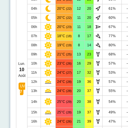
04h
20°C
12
20
61%
-
(22)
05h
20°C
11
20
60%
-
(22)
06h
20°C
11
18
67%
-
(23)
07h
18°C
8
17
77%
-
(18)
08h
19°C
8
14
80%
-
(19)
09h
21°C
13
23
68%
-
(25)
10h
23°C
16
29
57%
-
Lun.
(26)
10
11h
24°C
17
32
53%
-
(27)
Août
12h
24°C
19
36
57%
-
(28)
UV
13h
24°C
20
37
55%
-
(28)
7
14h
25°C
20
38
54%
-
(29)
15h
25°C
19
37
49%
-
(28)
16h
24°C
21
39
47%
-
(26)