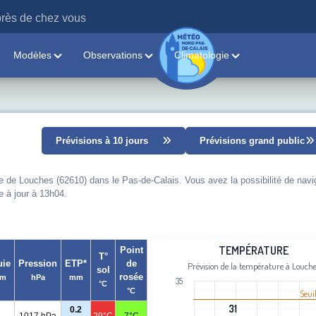
rès de chez vous
Modèles
Observations
Climatologie
Prévisions à 10 jours
Prévisions grand public
le de Louches (62610) dans le Pas-de-Calais. Vous avez la possibilité de navi
e à jour à 13h04.
Température
TEMPÉRATURE
Point
T°
uie
Pression
ETP*
de
Prévision de la température à Louche
sol
Line chart with 98 data points.
rosée
m
hPa
mm
35
°C
Prévision de la température à Louche
°C
Seui
View as data table, Température
31
31
0.2