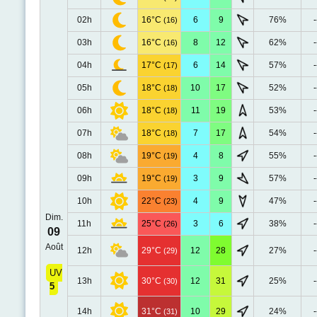
02h
16°C
6
9
76%
-
(16)
03h
16°C
8
12
62%
-
(16)
04h
17°C
6
14
57%
-
(17)
05h
18°C
10
17
52%
-
(18)
06h
18°C
11
19
53%
-
(18)
07h
18°C
7
17
54%
-
(18)
08h
19°C
4
8
55%
-
(19)
09h
19°C
3
9
57%
-
(19)
10h
22°C
4
9
47%
-
(23)
Dim.
11h
25°C
3
6
38%
-
(26)
09
Août
12h
29°C
12
28
27%
-
(29)
UV
13h
30°C
12
31
25%
-
(30)
5
14h
31°C
10
29
24%
-
(31)