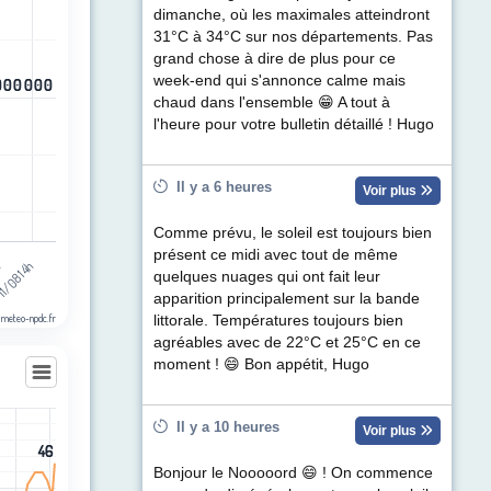
egories.
dimanche, où les maximales atteindront
ul de précipitations (mm). Data ranges from -0.5 to 0.5.
31°C à 34°C sur nos départements. Pas
grand chose à dire de plus pour ce
week-end qui s'annonce calme mais
0
0
0
0
0
0
0
0
0
0
0
0
chaud dans l'ensemble 😁 A tout à
l'heure pour votre bulletin détaillé ! Hugo
Il y a 6 heures
Voir plus
Comme prévu, le soleil est toujours bien
présent ce midi avec tout de même
1h
1/08 14h
quelques nuages qui ont fait leur
apparition principalement sur la bande
 meteo-npdc.fr
littorale. Températures toujours bien
agréables avec de 22°C et 25°C en ce
moment ! 😄 Bon appétit, Hugo
Il y a 10 heures
Voir plus
les
46
46
egories.
Bonjour le Nooooord 😄 ! On commence