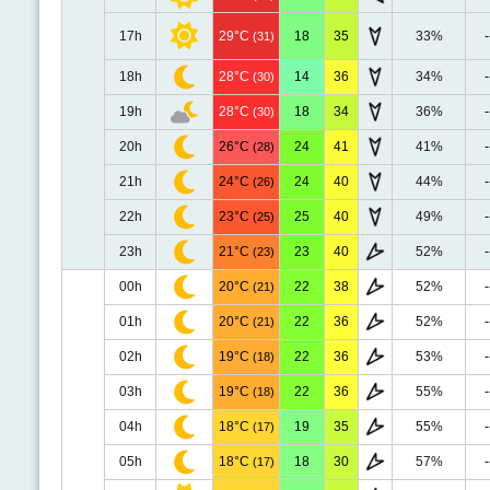
17h
29°C
18
35
33%
-
(31)
18h
28°C
14
36
34%
-
(30)
19h
28°C
18
34
36%
-
(30)
20h
26°C
24
41
41%
-
(28)
21h
24°C
24
40
44%
-
(26)
22h
23°C
25
40
49%
-
(25)
23h
21°C
23
40
52%
-
(23)
00h
20°C
22
38
52%
-
(21)
01h
20°C
22
36
52%
-
(21)
02h
19°C
22
36
53%
-
(18)
03h
19°C
22
36
55%
-
(18)
04h
18°C
19
35
55%
-
(17)
05h
18°C
18
30
57%
-
(17)