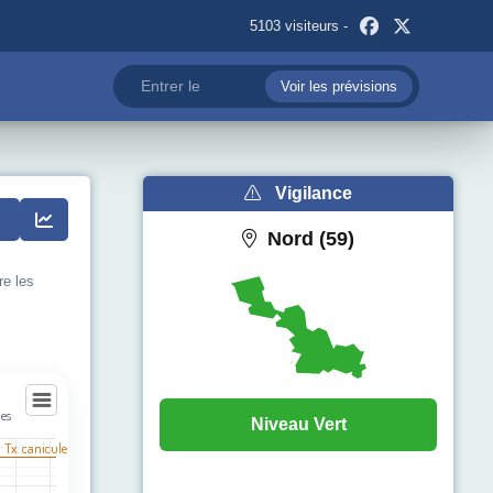
5103 visiteurs -
Voir les prévisions
Vigilance
Nord (59)
re les
ies
Niveau Vert
ies
l Tx. canicule