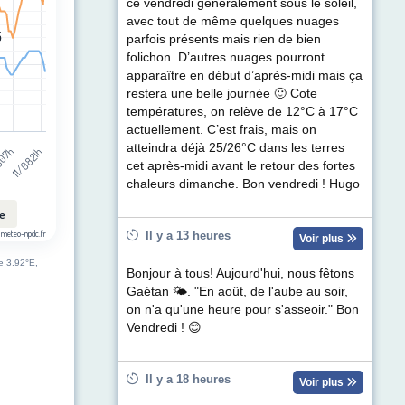
t (km/h). Data ranges from 2 to 46.
ce vendredi généralement sous le soleil,
avec tout de même quelques nuages
5
5
parfois présents mais rien de bien
folichon. D’autres nuages pourront
apparaître en début d’après-midi mais ça
restera une belle journée 🙂 Cote
températures, on relève de 12°C à 17°C
actuellement. C’est frais, mais on
atteindra déjà 25/26°C dans les terres
8 07h
11/08 21h
cet après-midi avant le retour des fortes
chaleurs dimanche. Bon vendredi ! Hugo
le
 meteo-npdc.fr
Il y a 13 heures
Voir plus
de 3.92°E,
Bonjour à tous! Aujourd'hui, nous fêtons
Gaétan 🌤. "En août, de l'aube au soir,
on n'a qu'une heure pour s'asseoir." Bon
Vendredi ! 😊
Il y a 18 heures
Voir plus