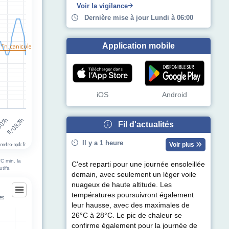
egories.
Voir la vigilance
pérature (°C). Data ranges from 11 to 32.
Dernière mise à jour Lundi à 06:00
Application mobile
 Tn. canicule
iOS
Android
8 07h
11/08 21h
Fil d'actualités
Il y a 1 heure
Voir plus
 meteo-npdc.fr
C min. la
C'est reparti pour une journée ensoleillée
tifs.
demain, avec seulement un léger voile
nuageux de haute altitude. Les
températures poursuivront également
es
leur hausse, avec des maximales de
ies
26°C à 28°C. Le pic de chaleur se
confirme également pour la journée de