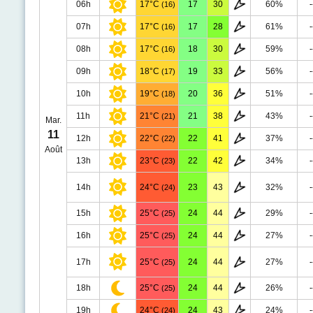
06h
17°C
17
30
60%
-
(16)
07h
17°C
17
28
61%
-
(16)
08h
17°C
18
30
59%
-
(16)
09h
18°C
19
33
56%
-
(17)
10h
19°C
20
36
51%
-
(18)
11h
21°C
21
38
43%
-
(21)
Mar.
11
12h
22°C
22
41
37%
-
(22)
Août
13h
23°C
22
42
34%
-
(23)
14h
24°C
23
43
32%
-
(24)
15h
25°C
24
44
29%
-
(25)
16h
25°C
24
44
27%
-
(25)
17h
25°C
24
44
27%
-
(25)
18h
25°C
24
44
26%
-
(25)
19h
24°C
24
43
24%
-
(24)