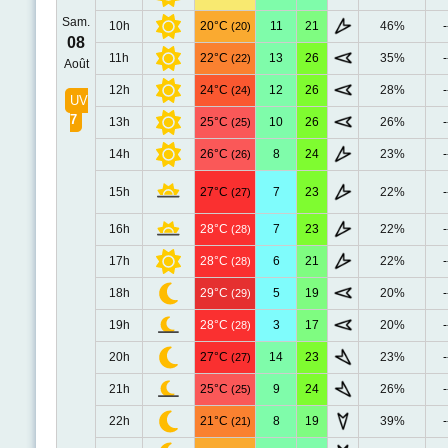
Sam.
10h
20°C
11
21
46%
-
(20)
08
11h
22°C
13
26
35%
-
(22)
Août
12h
24°C
12
26
28%
-
(24)
UV
7
13h
25°C
10
26
26%
-
(25)
14h
26°C
8
24
23%
-
(26)
15h
27°C
7
23
22%
-
(27)
16h
28°C
7
23
22%
-
(28)
17h
28°C
6
21
22%
-
(28)
18h
29°C
5
19
20%
-
(29)
19h
28°C
3
17
20%
-
(28)
20h
27°C
14
23
23%
-
(27)
21h
25°C
9
24
26%
-
(25)
22h
21°C
8
19
39%
-
(21)