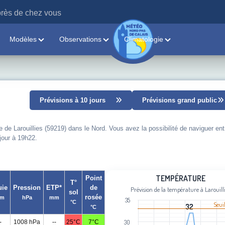
rès de chez vous
Modèles
Observations
Climatologie
Prévisions à 10 jours
Prévisions grand public
e de Larouillies (59219) dans le Nord. Vous avez la possibilité de naviguer ent
 jour à 19h22.
Température
TEMPÉRATURE
Point
T°
uie
Pression
ETP*
de
Prévision de la température à Larouill
sol
Line chart with 101 data points.
rosée
m
hPa
mm
35
°C
Prévision de la température à Larouill
Seui
32
32
°C
View as data table, Température
-
1008 hPa
--
25°C
7°C
30