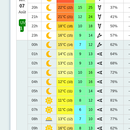
Ven.
07
20h
22°C
15
25
37%
-
(22)
Août
21h
21°C
12
24
41%
-
(21)
UV
22h
18°C
10
18
50%
-
(18)
1
23h
16°C
9
14
57%
-
(15)
00h
15°C
7
12
62%
-
(14)
01h
14°C
9
13
64%
-
(13)
02h
13°C
9
13
68%
-
(12)
03h
13°C
10
16
72%
-
(12)
04h
12°C
10
16
76%
-
(10)
05h
12°C
9
14
79%
-
(11)
06h
11°C
8
12
81%
-
(10)
07h
11°C
6
10
82%
-
(10)
08h
13°C
7
10
77%
-
(12)
09h
16°C
8
13
62%
-
(16)