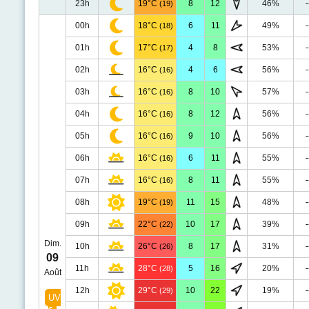
23h
19°C
8
12
46%
-
(19)
00h
18°C
6
11
49%
-
(18)
01h
17°C
4
8
53%
-
(17)
02h
16°C
4
6
56%
-
(16)
03h
16°C
8
10
57%
-
(16)
04h
16°C
8
12
56%
-
(16)
05h
16°C
9
10
56%
-
(16)
06h
16°C
6
11
55%
-
(16)
07h
16°C
8
11
55%
-
(16)
08h
19°C
11
15
48%
-
(19)
09h
22°C
10
17
39%
-
(22)
Dim.
10h
26°C
8
17
31%
-
(26)
09
11h
28°C
5
16
20%
-
(28)
Août
12h
29°C
10
22
19%
-
(29)
UV