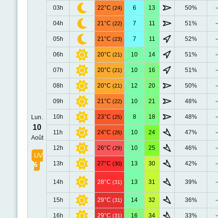
03h
22°C
6
13
50%
-
(24)
04h
21°C
7
11
51%
-
(22)
05h
21°C
7
11
52%
-
(23)
06h
20°C
10
14
51%
-
(21)
07h
20°C
10
16
51%
-
(21)
08h
20°C
12
20
50%
-
(21)
09h
21°C
10
21
48%
-
(22)
10h
23°C
8
18
48%
-
Lun.
(25)
10
11h
24°C
10
24
47%
-
(26)
Août
12h
26°C
10
25
46%
-
(29)
UV
13h
27°C
13
30
42%
-
(30)
6
14h
28°C
13
31
39%
-
(31)
15h
29°C
14
32
36%
-
(31)
16h
29°C
16
34
33%
-
(31)