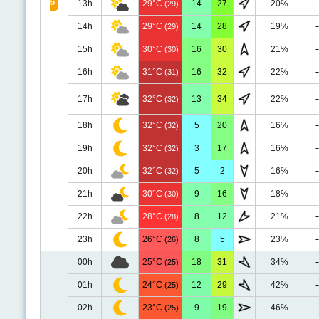
6
13h
29°C
14
27
20%
-
(29)
14h
29°C
14
28
19%
-
(29)
15h
30°C
16
30
21%
-
(30)
16h
31°C
16
32
22%
-
(31)
17h
32°C
13
34
22%
-
(32)
18h
32°C
5
20
16%
-
(32)
19h
32°C
3
17
16%
-
(32)
20h
32°C
5
2
16%
-
(32)
21h
30°C
9
16
18%
-
(30)
22h
28°C
8
12
21%
-
(28)
23h
26°C
8
5
23%
-
(26)
00h
25°C
18
31
34%
-
(25)
01h
24°C
12
29
42%
-
(25)
02h
23°C
9
19
46%
-
(25)