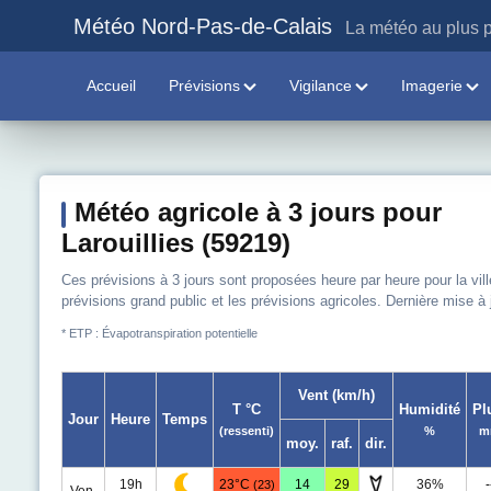
Météo Nord-Pas-de-Calais
La météo au plus p
Accueil
Prévisions
Vigilance
Imagerie
Météo agricole à 3 jours pour
Larouillies (59219)
Ces prévisions à 3 jours sont proposées heure par heure pour la vill
prévisions grand public et les prévisions agricoles. Dernière mise à
* ETP : Évapotranspiration potentielle
Vent (km/h)
T °C
Humidité
Pl
Jour
Heure
Temps
(ressenti)
%
m
moy.
raf.
dir.
19h
23°C
14
29
36%
-
(23)