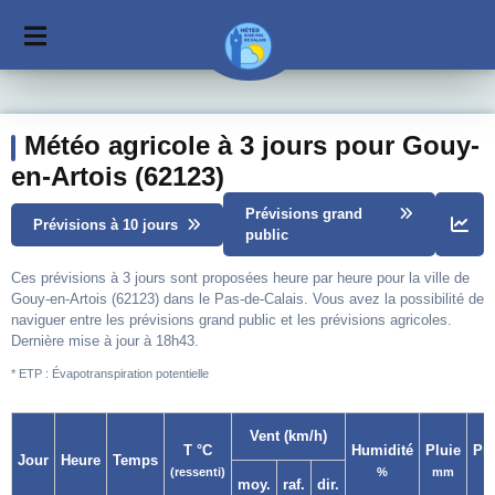
Météo agricole à 3 jours pour Gouy-
en-Artois (62123)
Prévisions grand
Prévisions à 10 jours
public
Ces prévisions à 3 jours sont proposées heure par heure pour la ville de
Gouy-en-Artois (62123) dans le Pas-de-Calais. Vous avez la possibilité de
naviguer entre les prévisions grand public et les prévisions agricoles.
Dernière mise à jour à 18h43.
* ETP : Évapotranspiration potentielle
Vent (km/h)
T °C
Humidité
Pluie
Pr
Jour
Heure
Temps
(ressenti)
%
mm
moy.
raf.
dir.